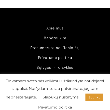
Apie mus
Bendraukim
Prenumeruok naujienlaiškį
Privatumo politika
Sąlygos ir taisyklės
Tinkamam svetainės veikimui užtikrinti yra naudojami
slapukai. Naršydami toliau patvirtinate, jog tam
neprieštaraujate.
Slapukų nustatymai
Sutinku
Theme by
Koba
Privatumo politika