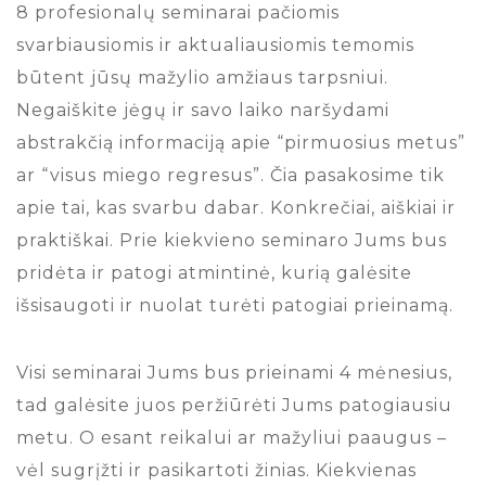
8 profesionalų seminarai pačiomis
svarbiausiomis ir aktualiausiomis temomis
būtent jūsų mažylio amžiaus tarpsniui.
Negaiškite jėgų ir savo laiko naršydami
abstrakčią informaciją apie “pirmuosius metus”
ar “visus miego regresus”. Čia pasakosime tik
apie tai, kas svarbu dabar. Konkrečiai, aiškiai ir
praktiškai. Prie kiekvieno seminaro Jums bus
pridėta ir patogi atmintinė, kurią galėsite
išsisaugoti ir nuolat turėti patogiai prieinamą.
Visi seminarai Jums bus prieinami 4 mėnesius,
tad galėsite juos peržiūrėti Jums patogiausiu
metu. O esant reikalui ar mažyliui paaugus –
vėl sugrįžti ir pasikartoti žinias. Kiekvienas