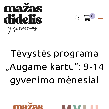
0
Togg
navig
Tėvystės programa
„Augame kartu”: 9-14
gyvenimo mėnesiai