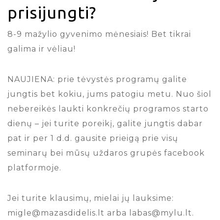
prisijungti?
8-9 mažylio gyvenimo mėnesiais! Bet tikrai
galima ir vėliau!
NAUJIENA: prie tėvystės programų galite
jungtis bet kokiu, jums patogiu metu. Nuo šiol
nebereikės laukti konkrečių programos starto
dienų – jei turite poreikį, galite jungtis dabar
pat ir per 1 d.d. gausite prieigą prie visų
seminarų bei mūsų uždaros grupės facebook
platformoje.
Jei turite klausimų, mielai jų lauksime:
migle@mazasdidelis.lt arba labas@mylu.lt.