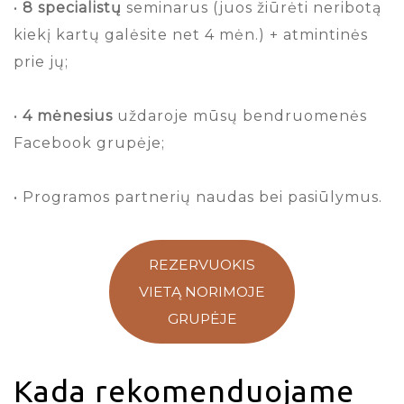
•
8 specialistų
seminarus (juos žiūrėti neribotą
kiekį kartų galėsite net 4 mėn.) + atmintinės
prie jų;
•
4 mėnesius
uždaroje mūsų bendruomenės
Facebook grupėje;
• Programos partnerių naudas bei pasiūlymus.
REZERVUOKIS
VIETĄ NORIMOJE
GRUPĖJE
Kada rekomenduojame