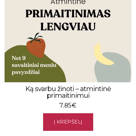
Ką svarbu žinoti – atmintinė
primaitinimui
7.85
€
Į KREPŠELĮ