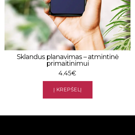
Sklandus planavimas – atmintinė
primaitinimui
4.45
€
Į KREPŠELĮ