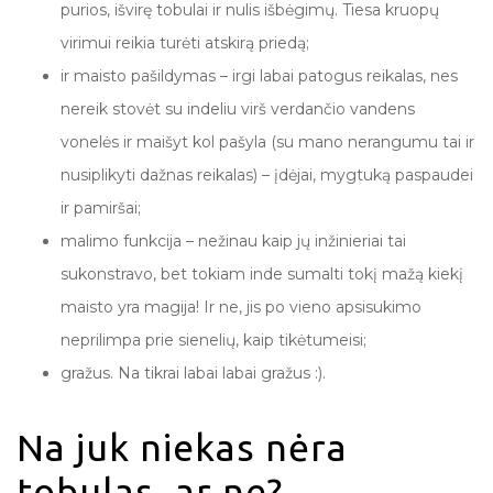
purios, išvirę tobulai ir nulis išbėgimų. Tiesa kruopų
virimui reikia turėti atskirą priedą;
ir maisto pašildymas – irgi labai patogus reikalas, nes
nereik stovėt su indeliu virš verdančio vandens
vonelės ir maišyt kol pašyla (su mano nerangumu tai ir
nusiplikyti dažnas reikalas) – įdėjai, mygtuką paspaudei
ir pamiršai;
malimo funkcija – nežinau kaip jų inžinieriai tai
sukonstravo, bet tokiam inde sumalti tokį mažą kiekį
maisto yra magija! Ir ne, jis po vieno apsisukimo
neprilimpa prie sienelių, kaip tikėtumeisi;
gražus. Na tikrai labai labai gražus :).
Na juk niekas nėra
tobulas, ar ne?