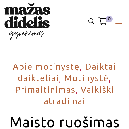
0
Togg
navig
Apie motinystę
,
Daiktai
daikteliai
,
Motinystė
,
Primaitinimas
,
Vaikiški
atradimai
Maisto ruošimas