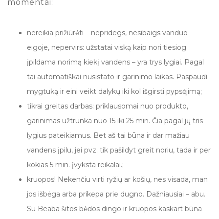
momentai:
nereikia prižiūrėti – nepridegs, nesibaigs vanduo
eigoje, nepervirs: užstatai viską kaip nori tiesiog
įpildama norimą kiekį vandens – yra trys lygiai. Pagal
tai automatiškai nusistato ir garinimo laikas. Paspaudi
mygtuką ir eini veikt dalykų iki kol išgirsti pypsėjimą;
tikrai greitas darbas: priklausomai nuo produkto,
garinimas užtrunka nuo 15 iki 25 min. Čia pagal jų tris
lygius pateikiamus. Bet aš tai būna ir dar mažiau
vandens įpilu, jei pvz. tik pašildyt greit noriu, tada ir per
kokias 5 min. įvyksta reikalai.;
kruopos! Nekenčiu virti ryžių ar košių, nes visada, man
jos išbėga arba prikepa prie dugno. Dažniausiai – abu.
Su Beaba šitos bėdos dingo ir kruopos kaskart būna