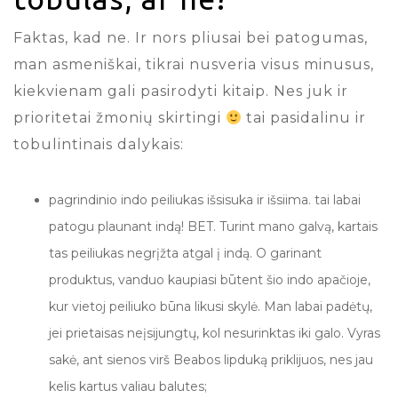
Faktas, kad ne. Ir nors pliusai bei patogumas,
man asmeniškai, tikrai nusveria visus minusus,
kiekvienam gali pasirodyti kitaip. Nes juk ir
prioritetai žmonių skirtingi
tai pasidalinu ir
tobulintinais dalykais:
pagrindinio indo peiliukas išsisuka ir išsiima. tai labai
patogu plaunant indą! BET. Turint mano galvą, kartais
tas peiliukas negrįžta atgal į indą. O garinant
produktus, vanduo kaupiasi būtent šio indo apačioje,
kur vietoj peiliuko būna likusi skylė. Man labai padėtų,
jei prietaisas neįsijungtų, kol nesurinktas iki galo. Vyras
sakė, ant sienos virš Beabos lipduką priklijuos, nes jau
kelis kartus valiau balutes;