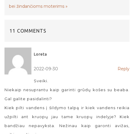
bei žindančioms moterims
»
11 COMMENTS
Loreta
2022-09-30
Reply
Sveiki.
Niekaip nesuprantu kaip garinti grūdų košes su beaba.
Gal galite pasidalinti?
Kiek pilti vandens į šildymo talpą ir kiek vandens reikia
užpilti ant kruopų jau tame kruopų indelyje? Kiek
bandžiau nepavyksta. Nežinau kaip garonti avižas,