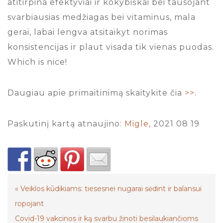
atitirpina efektyviai ir kokybiškai bei tausojant
svarbiausias medžiagas bei vitaminus, mala
gerai, labai lengva atsitaikyt norimas
konsistencijas ir plaut visada tik vienas puodas.
Which is nice!
Daugiau apie primaitinimą skaitykite čia
>>
.
Paskutinį kartą atnaujino:
Migle,
2021 08 19
«
Veiklos kūdikiams: tiesesnei nugarai sėdint ir balansui
ropojant
Covid-19 vakcinos ir ką svarbu žinoti besilaukiančioms