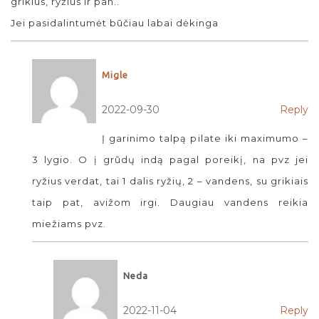
grikius, ryžius ir pan..
Jei pasidalintumėt būčiau labai dėkinga
Migle
2022-09-30
Reply
Į garinimo talpą pilate iki maximumo –
3 lygio. O į grūdų indą pagal poreikį, na pvz jei
ryžius verdat, tai 1 dalis ryžių, 2 – vandens, su grikiais
taip pat, avižom irgi. Daugiau vandens reikia
miežiams pvz.
Neda
2022-11-04
Reply