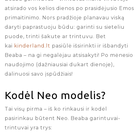
atsirado vos kelios dienos po prasidėjusio Emos
primaitinimo. Nors pradžioje planavau viską
daryti paprastuoju būdu: garinti su sieteliu
puode, trinti šakute ar trintuvu. Bet
kai
kinderland.lt
pasiūlė išsirinkti ir išbandyti
Beaba – na gi negalėjau atsisakyti! Po mėnesio
naudojimo (dažniausiai dukart dienoje),
dalinuosi savo įspūdžiais!
Kodėl Neo modelis?
Tai visų pirma – iš ko rinkausi ir kodėl
pasirinkau būtent Neo. Beaba garintuvai-
trintuvai yra trys: