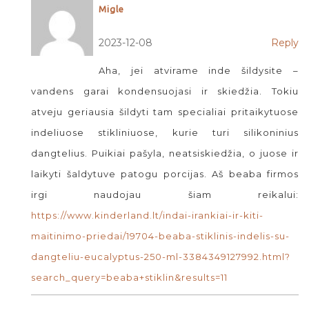
Migle
2023-12-08
Reply
Aha, jei atvirame inde šildysite –
vandens garai kondensuojasi ir skiedžia. Tokiu
atveju geriausia šildyti tam specialiai pritaikytuose
indeliuose stikliniuose, kurie turi silikoninius
dangtelius. Puikiai pašyla, neatsiskiedžia, o juose ir
laikyti šaldytuve patogu porcijas. Aš beaba firmos
irgi naudojau šiam reikalui:
https://www.kinderland.lt/indai-irankiai-ir-kiti-
maitinimo-priedai/19704-beaba-stiklinis-indelis-su-
dangteliu-eucalyptus-250-ml-3384349127992.html?
search_query=beaba+stiklin&results=11