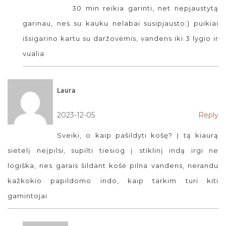
30 min reikia garinti, net nepjaustytą
garinau, nes su kauku nelabai susipjausto:) puikiai
išsigarino kartu su daržovėmis, vandens iki 3 lygio ir
vualia
Laura
2023-12-05
Reply
Sveiki, o kaip pašildyti košę? Į tą kiaurą
sietelį neįpilsi, supilti tiesiog į stiklinį indą irgi ne
logiška, nes garais šildant košė pilna vandens, nerandu
kažkokio papildomo indo, kaip tarkim turi kiti
gamintojai