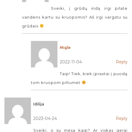
Sveiki, į grūdų indą irgi pilate
vandens kartu su kruopomis? Aš irgi vargstu su
grūdais
Migle
2022-11-04
Reply
Taip! Tiek, kiek įprastai į puodą
tom kruopom piltumėt
Idilija
2023-04-24
Reply
Sveiki, o su mėsa kaip? Ar viskas gerai