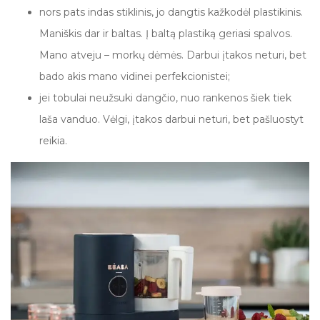
nors pats indas stiklinis, jo dangtis kažkodėl plastikinis.
Maniškis dar ir baltas. Į baltą plastiką geriasi spalvos.
Mano atveju – morkų dėmės. Darbui įtakos neturi, bet
bado akis mano vidinei perfekcionistei;
jei tobulai neužsuki dangčio, nuo rankenos šiek tiek
laša vanduo. Vėlgi, įtakos darbui neturi, bet pašluostyt
reikia.