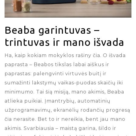
Beaba garintuvas –
trintuvas ir mano išvada
Ha, kaip kokiam mokyklos rašiny čia. O išvada
paprasta – Beabos tikslas labai aiškus ir
paprastas: palengvinti virtuvės buitį ir
sumažinti lakstymų vaikas-puodas skaičių iki
minimumo. Tai šią misiją, mano akimis, Beaba
atlieka puikiai. Įmantrybių, automatinių
užprogramavimų, ekranėlių rodančių progresą
čia nerasite. Bet to ir nereikia, bent jau mano
akimis. Svarbiausia – maistą garina, šildo ir