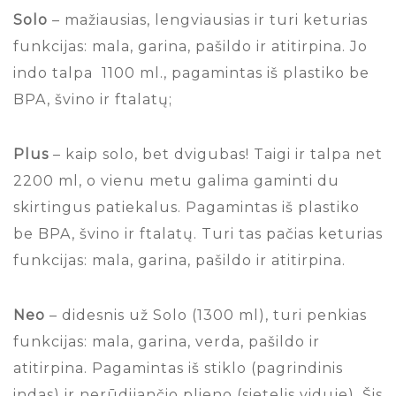
Solo
– mažiausias, lengviausias ir turi keturias
funkcijas: mala, garina, pašildo ir atitirpina. Jo
indo talpa 1100 ml., pagamintas iš plastiko be
BPA, švino ir ftalatų;
Plus
– kaip solo, bet dvigubas! Taigi ir talpa net
2200 ml, o vienu metu galima gaminti du
skirtingus patiekalus. Pagamintas iš plastiko
be BPA, švino ir ftalatų. Turi tas pačias keturias
funkcijas: mala, garina, pašildo ir atitirpina.
Neo
– didesnis už Solo (1300 ml), turi penkias
funkcijas: mala, garina, verda, pašildo ir
atitirpina. Pagamintas iš stiklo (pagrindinis
indas) ir nerūdijančio plieno (sietelis viduje). Šis