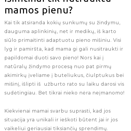
mamos pienu?
Kai tik atsiranda kokių sunkumų su žindymu,
dauguma aplinkinių, net ir medikų, iš karto
siūlo primaitinti adaptuotu pieno mišiniu. Visi
lyg ir pamiršta, kad mama gi gali nusitraukti ir
papildomai duoti savo pieno! Nors kai į
natūralų žindymo procesą nuo pat pirmų
akimirkų įveliame į buteliukus, čiulptukus bei
mišinį, išlipti iš užburto rato su laiku darosi vis
sudėtingiau. Bet tikrai nieko nėra neįmanomo!
Kiekvienai mamai svarbu suprasti, kad jos
situacija yra unikali ir ieškoti būtent jai ir jos
vaikeliui geriausiai tiksiančių sprendimų.