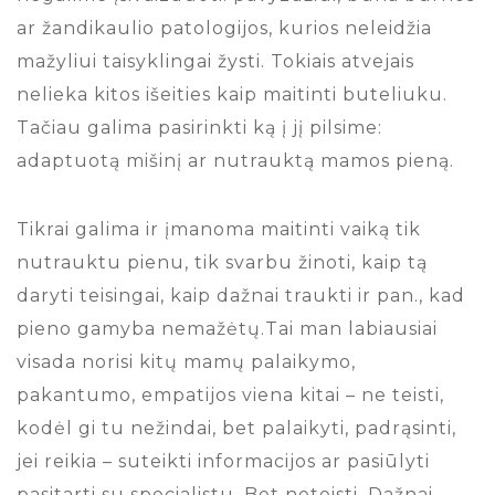
ar žandikaulio patologijos, kurios neleidžia
mažyliui taisyklingai žysti. Tokiais atvejais
nelieka kitos išeities kaip maitinti buteliuku.
Tačiau galima pasirinkti ką į jį pilsime:
adaptuotą mišinį ar nutrauktą mamos pieną.
Tikrai galima ir įmanoma maitinti vaiką tik
nutrauktu pienu, tik svarbu žinoti, kaip tą
daryti teisingai, kaip dažnai traukti ir pan., kad
pieno gamyba nemažėtų.Tai man labiausiai
visada norisi kitų mamų palaikymo,
pakantumo, empatijos viena kitai – ne teisti,
kodėl gi tu nežindai, bet palaikyti, padrąsinti,
jei reikia – suteikti informacijos ar pasiūlyti
pasitarti su specialistu. Bet neteisti. Dažnai