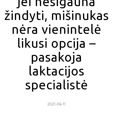
jei nesigauna
žindyti, mišinukas
nėra vienintelė
likusi opcija –
pasakoja
laktacijos
specialistė
2021-06-11