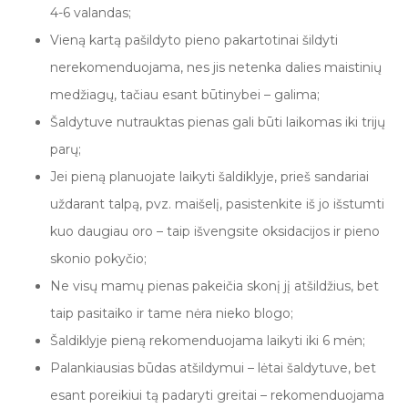
4-6 valandas;
Vieną kartą pašildyto pieno pakartotinai šildyti
nerekomenduojama, nes jis netenka dalies maistinių
medžiagų, tačiau esant būtinybei – galima;
Šaldytuve nutrauktas pienas gali būti laikomas iki trijų
parų;
Jei pieną planuojate laikyti šaldiklyje, prieš sandariai
uždarant talpą, pvz. maišelį, pasistenkite iš jo išstumti
kuo daugiau oro – taip išvengsite oksidacijos ir pieno
skonio pokyčio;
Ne visų mamų pienas pakeičia skonį jį atšildžius, bet
taip pasitaiko ir tame nėra nieko blogo;
Šaldiklyje pieną rekomenduojama laikyti iki 6 mėn;
Palankiausias būdas atšildymui – lėtai šaldytuve, bet
esant poreikiui tą padaryti greitai – rekomenduojama