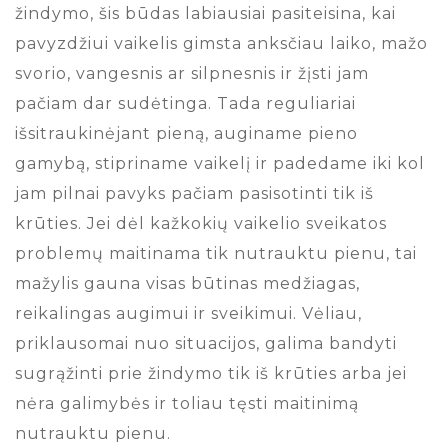
žindymo, šis būdas labiausiai pasiteisina, kai
pavyzdžiui vaikelis gimsta anksčiau laiko, mažo
svorio, vangesnis ar silpnesnis ir žįsti jam
pačiam dar sudėtinga. Tada reguliariai
išsitraukinėjant pieną, auginame pieno
gamybą, stipriname vaikelį ir padedame iki kol
jam pilnai pavyks pačiam pasisotinti tik iš
krūties. Jei dėl kažkokių vaikelio sveikatos
problemų maitinama tik nutrauktu pienu, tai
mažylis gauna visas būtinas medžiagas,
reikalingas augimui ir sveikimui. Vėliau,
priklausomai nuo situacijos, galima bandyti
sugrąžinti prie žindymo tik iš krūties arba jei
nėra galimybės ir toliau tęsti maitinimą
nutrauktu pienu.