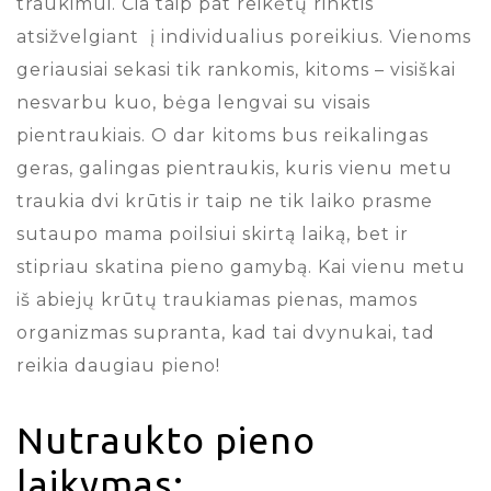
traukimui. Čia taip pat reikėtų rinktis
atsižvelgiant į individualius poreikius. Vienoms
geriausiai sekasi tik rankomis, kitoms – visiškai
nesvarbu kuo, bėga lengvai su visais
pientraukiais. O dar kitoms bus reikalingas
geras, galingas pientraukis, kuris vienu metu
traukia dvi krūtis ir taip ne tik laiko prasme
sutaupo mama poilsiui skirtą laiką, bet ir
stipriau skatina pieno gamybą. Kai vienu metu
iš abiejų krūtų traukiamas pienas, mamos
organizmas supranta, kad tai dvynukai, tad
reikia daugiau pieno!
Nutraukto pieno
laikymas: