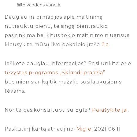
šilto vandens vonelė.
Daugiau informacijos apie maitinimą
nutrauktu pienu, teisingą pientraukio
pasirinkimą bei kitus tokio maitinimo niuansus
klausykite mūsų live pokalbio įraše
čia
.
Ieškote daugiau informacijos? Prisijunkite prie
tėvystės programos „Sklandi pradžia”
būsimiems ar ką tik mažylio susilaukusiems
tėvams.
Norite pasikonsultuoti su Egle?
Parašykite jai
.
Paskutinį kartą atnaujino:
Migle,
2021 06 11