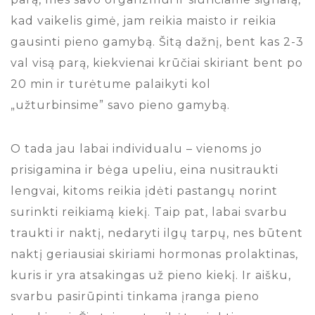
kad vaikelis gimė, jam reikia maisto ir reikia
gausinti pieno gamybą. Šitą dažnį, bent kas 2-3
val visą parą, kiekvienai krūčiai skiriant bent po
20 min ir turėtume palaikyti kol
„užturbinsime” savo pieno gamybą.
O tada jau labai individualu – vienoms jo
prisigamina ir bėga upeliu, eina nusitraukti
lengvai, kitoms reikia įdėti pastangų norint
surinkti reikiamą kiekį. Taip pat, labai svarbu
traukti ir naktį, nedaryti ilgų tarpų, nes būtent
naktį geriausiai skiriami hormonas prolaktinas,
kuris ir yra atsakingas už pieno kiekį. Ir aišku,
svarbu pasirūpinti tinkama įranga pieno