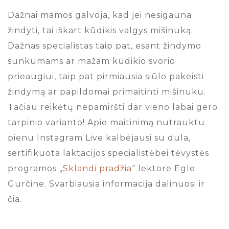
Dažnai mamos galvoja, kad jei nesigauna
žindyti, tai iškart kūdikis valgys mišinuką.
Dažnas specialistas taip pat, esant žindymo
sunkumams ar mažam kūdikio svorio
prieaugiui, taip pat pirmiausia siūlo pakeisti
žindymą ar papildomai primaitinti mišinuku.
Tačiau reikėtų nepamiršti dar vieno labai gero
tarpinio varianto! Apie maitinimą nutrauktu
pienu Instagram Live kalbėjausi su dula,
sertifikuota laktacijos specialistėbei tėvystės
programos „
Sklandi pradžia
“ lektore Egle
Gurčine. Svarbiausia informacija dalinuosi ir
čia.