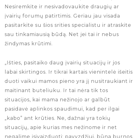
Nesiremkite ir nesivadovaukite draugių ar
įvairių forumų patirtimis. Geriau jau visada
pasitarkite su šios srities specialistu ir atraskite
sau tinkamiausią būdą. Net jei tai ir nebus
žindymas krūtimi.
„Išties, pasitaiko daug įvairių situacijų ir jos
labai skirtingos. Ir tikrai kartais vienintelė išeitis
duoti vaikui mamos pieno yra jį nusitraukiant ir
maitinant buteliuku. Ir tai nėra tik tos
situacijos, kai mama nežinojo ar galbūt
pasidavė aplinkos spaudimui, kad per ilgai
„kabo” ant krūties. Ne, dažnai yra tokių
situacijų, apie kurias mes nežinome ir net
negalime įsivaizduoti: pavyzdžiui, būna burnos