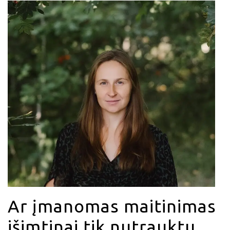
Ar įmanomas maitinimas
išimtinai tik nutrauktu