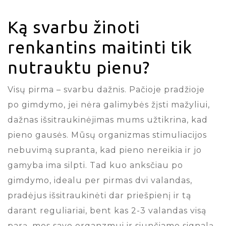
Ką svarbu žinoti
renkantins maitinti tik
nutrauktu pienu?
Visų pirma – svarbu dažnis. Pačioje pradžioje
po gimdymo, jei nėra galimybės žįsti mažyliui,
dažnas išsitraukinėjimas mums užtikrina, kad
pieno gausės. Mūsų organizmas stimuliacijos
nebuvimą supranta, kad pieno nereikia ir jo
gamyba ima silpti. Tad kuo anksčiau po
gimdymo, idealu per pirmas dvi valandas,
pradėjus išsitraukinėti dar priešpienį ir tą
darant reguliariai, bent kas 2-3 valandas visą
parą, mes savo organzmui ir siunčiame signalą,