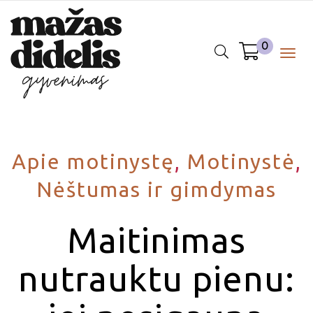
0
Togg
navig
Apie motinystę
,
Motinystė
,
Nėštumas ir gimdymas
Maitinimas
nutrauktu pienu: