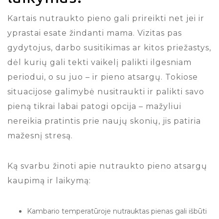
Kartais nutraukto pieno gali prireikti net jei ir
yprastai esate žindanti mama. Vizitas pas
gydytojus, darbo susitikimas ar kitos priežastys,
dėl kurių gali tekti vaikelį palikti ilgesniam
periodui, o su juo – ir pieno atsargų. Tokiose
situacijose galimybė nusitraukti ir palikti savo
pieną tikrai labai patogi opcija – mažyliui
nereikia pratintis prie naujų skonių, jis patiria
mažesnį stresą.
Ką svarbu žinoti apie nutraukto pieno atsargų
kaupimą ir laikymą:
Kambario temperatūroje nutrauktas pienas gali išbūti