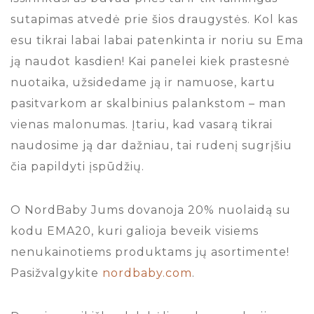
sutapimas atvedė prie šios draugystės. Kol kas
esu tikrai labai labai patenkinta ir noriu su Ema
ją naudot kasdien! Kai panelei kiek prastesnė
nuotaika, užsidedame ją ir namuose, kartu
pasitvarkom ar skalbinius palankstom – man
vienas malonumas. Įtariu, kad vasarą tikrai
naudosime ją dar dažniau, tai rudenį sugrįšiu
čia papildyti įspūdžių.
O NordBaby Jums dovanoja 20% nuolaidą su
kodu EMA20, kuri galioja beveik visiems
nenukainotiems produktams jų asortimente!
Pasižvalgykite
nordbaby.com
.