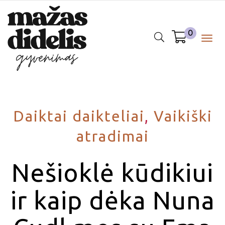
0
Togg
navig
Daiktai daikteliai
,
Vaikiški
atradimai
Nešioklė kūdikiui
ir kaip dėka Nuna