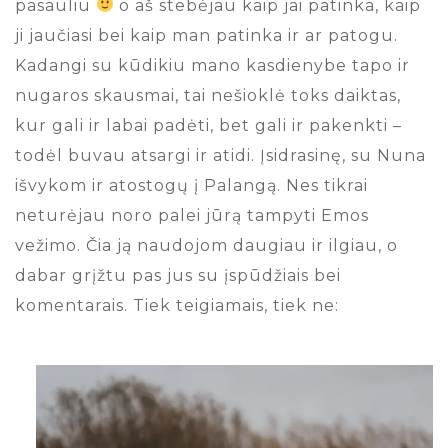
pasauliu
o aš stebėjau kaip jai patinka, kaip
ji jaučiasi bei kaip man patinka ir ar patogu.
Kadangi su kūdikiu mano kasdienybe tapo ir
nugaros skausmai, tai nešioklė toks daiktas,
kur gali ir labai padėti, bet gali ir pakenkti –
todėl buvau atsargi ir atidi. Įsidrasinę, su Nuna
išvykom ir atostogų į Palangą. Nes tikrai
neturėjau noro palei jūrą tampyti Emos
vežimo. Čia ją naudojom daugiau ir ilgiau, o
dabar grįžtu pas jus su įspūdžiais bei
komentarais. Tiek teigiamais, tiek ne: