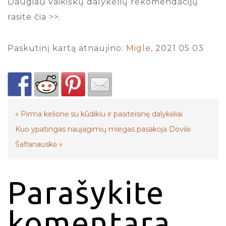
Daugiau vaikiškų dalykėlių rekomendacijų
rasite čia
>>
.
Paskutinį kartą atnaujino:
Migle,
2021 05 03
«
Pirma kelionė su kūdikiu ir pasiteisinę dalykėliai
Kuo ypatingas naujagimių miegas pasakoja Dovilė
Šafranauskė
»
Parašykite
komentarą