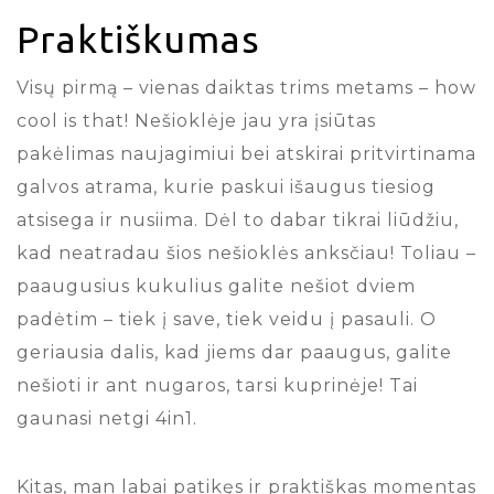
Praktiškumas
Visų pirmą – vienas daiktas trims metams – how
cool is that! Nešioklėje jau yra įsiūtas
pakėlimas naujagimiui bei atskirai pritvirtinama
galvos atrama, kurie paskui išaugus tiesiog
atsisega ir nusiima. Dėl to dabar tikrai liūdžiu,
kad neatradau šios nešioklės anksčiau! Toliau –
paaugusius kukulius galite nešiot dviem
padėtim – tiek į save, tiek veidu į pasauli. O
geriausia dalis, kad jiems dar paaugus, galite
nešioti ir ant nugaros, tarsi kuprinėje! Tai
gaunasi netgi 4in1.
Kitas, man labai patikęs ir praktiškas momentas