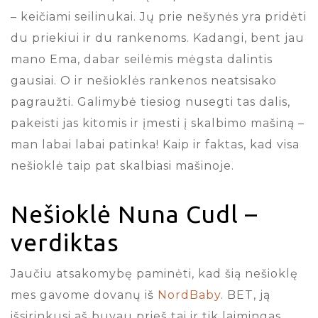
– keičiami seilinukai. Jų prie nešynės yra pridėti
du priekiui ir du rankenoms. Kadangi, bent jau
mano Ema, dabar seilėmis mėgsta dalintis
gausiai. O ir nešioklės rankenos neatsisako
pagraužti. Galimybė tiesiog nusegti tas dalis,
pakeisti jas kitomis ir įmesti į skalbimo mašiną –
man labai labai patinka! Kaip ir faktas, kad visa
nešioklė taip pat skalbiasi mašinoje.
Nešioklė Nuna Cudl –
verdiktas
Jaučiu atsakomybę paminėti, kad šią nešioklę
mes gavome dovanų iš
NordBaby
. BET, ją
išsirinkusi aš buvau prieš tai ir tik laimingas