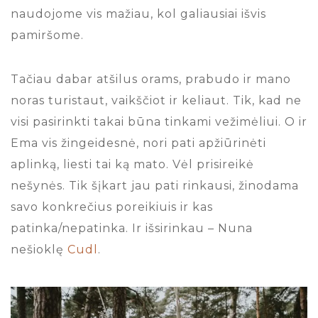
naudojome vis mažiau, kol galiausiai išvis
pamiršome.
Tačiau dabar atšilus orams, prabudo ir mano
noras turistaut, vaikščiot ir keliaut. Tik, kad ne
visi pasirinkti takai būna tinkami vežimėliui. O ir
Ema vis žingeidesnė, nori pati apžiūrinėti
aplinką, liesti tai ką mato. Vėl prisireikė
nešynės. Tik šįkart jau pati rinkausi, žinodama
savo konkrečius poreikiuis ir kas
patinka/nepatinka. Ir išsirinkau – Nuna
nešioklę
Cudl
.