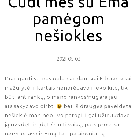
Cudl mes su Ema
pamėgom
nešiokles
2021-05-03
Draugauti su nešiokle bandėm kai E buvo visai
mažulytė ir kartais nenorėdavo nieko kito, tik
būti ant rankų, o mano rankos/nugara jau
atsisakydavo dirbti
bet iš draugės paveldėta
nešioklė man nebuvo patogi, ilgai užtrukdavo
ją užsidėti ir įdėti/išimti vaiką, pats procesas
nervuodavo ir Emą, tad palaipsniui ją