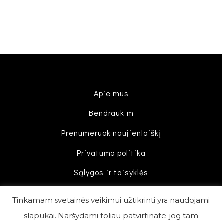
Apie mus
Bendraukim
Prenumeruok naujienlaiškį
Privatumo politika
Sąlygos ir taisyklės
Tinkamam svetainės veikimui užtikrinti yra naudojami
slapukai. Naršydami toliau patvirtinate, jog tam