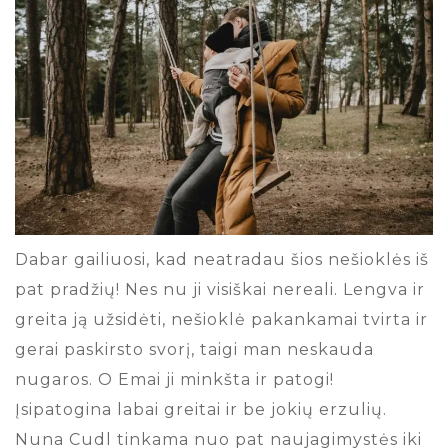
Dabar gailiuosi, kad neatradau šios nešioklės iš
pat pradžių! Nes nu ji visiškai nereali. Lengva ir
greita ją užsidėti, nešioklė pakankamai tvirta ir
gerai paskirsto svorį, taigi man neskauda
nugaros. O Emai ji minkšta ir patogi!
Įsipatogina labai greitai ir be jokių erzulių.
Nuna Cudl tinkama nuo pat naujagimystės iki