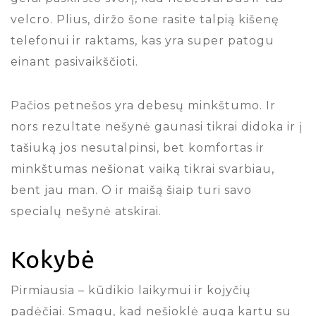
velcro. Plius, diržo šone rasite talpią kišenę
telefonui ir raktams, kas yra super patogu
einant pasivaikščioti.
Pačios petnešos yra debesų minkštumo. Ir
nors rezultate nešynė gaunasi tikrai didoka ir į
tašiuką jos nesutalpinsi, bet komfortas ir
minkštumas nešionat vaiką tikrai svarbiau,
bent jau man. O ir maišą šiaip turi savo
specialų nešynė atskirai.
Kokybė
Pirmiausia – kūdikio laikymui ir kojyčių
padėčiai. Smagu, kad nešioklė auga kartu su