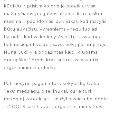
kūdikiu ir prisitraiko prie jo poreikių: visai
mažulyčiams yra galvos atrama, kuri paskui
nusiima ir papildomas įdėkliukas, kad mažylis
būtų aukščiau. Vyresniems – reguliuojasi
balnelis, kad vaiko kojytės būtų taisyklingai
tiek nešiojant veidu į save, tiek į pasaulį. Beje,
Nuna Cudl yra pripažintaa kaip „klubams
draugiškas” produktas, sukurtas laikantis
ergoniminių standartų.
Pati nešynė pagaminta iš kokybiškų Oeko-
Tex® medžiagų, o seilinukai, kurie turi
tiesioginį kontaktą su mažylio veidu bei odele
– iš GOTS sertifikuotis organinės medvilnės.