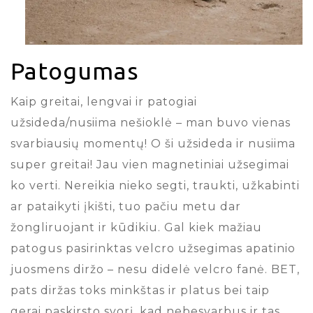
Patogumas
Kaip greitai, lengvai ir patogiai
užsideda/nusiima nešioklė – man buvo vienas
svarbiausių momentų! O ši užsideda ir nusiima
super greitai! Jau vien magnetiniai užsegimai
ko verti. Nereikia nieko segti, traukti, užkabinti
ar pataikyti įkišti, tuo pačiu metu dar
žongliruojant ir kūdikiu. Gal kiek mažiau
patogus pasirinktas velcro užsegimas apatinio
juosmens diržo – nesu didelė velcro fanė. BET,
pats diržas toks minkštas ir platus bei taip
gerai paskirsto svorį, kad nebesvarbus ir tas