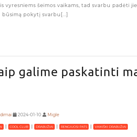
 vyresniems šeimos vaikams, tad svarbu padėti jiems
ie būsimą pokytį svarbu[…]
aip galime paskatinti m
adimai
2024-01-10
Migle
AI
COOL CLUB
DRABUŽIAI
RENGIUOSI PATS
VAIKIŠKI DRABUŽIAI