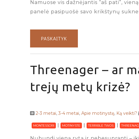
Namuose vis dažnėjantis “aš pati”, vien
panelė pasipuošė savo krikštynų suknel
PASKAITYK
Threenager – ar ma
trejų metų krizė?
2-3 metai
,
3-4 metai
,
Apie motinystę
,
Ką veikti?
MONTESSORI
MOTINYSTE
TERRIBLE TWOS
THREENAG
Nubundi vieną rytą ir nebesupranti – iki