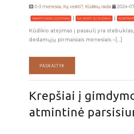
0-3 mėnesiai
,
Ką veikti?
,
Kūdikių raida
2024-07
ANKSTYVASIS UGDYMAS
KA VEIKTI SU KUDIKIU
KONTRAST
Kūdikio atėjimas į pasaulį yra stebuklas,
dedamųjų pirmaisiais mėnesiais –[…]
PASKAITYK
Krepšiai į gimdymo
atmintinė parsisiu