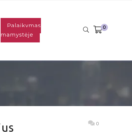
Palaikymas
0
mamystėje
ius
0