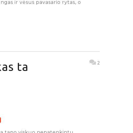
ngas ir vėsus pavasario rytas, o
as ta
2
iga tapo viskuo nepatenkintu,