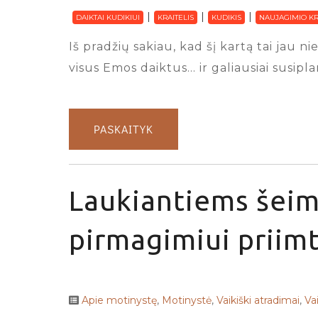
DAIKTAI KUDIKIUI
KRAITELIS
KUDIKIS
NAUJAGIMIO KR
Iš pradžių sakiau, kad šį kartą tai jau
visus Emos daiktus… ir galiausiai susipl
PASKAITYK
Laukiantiems šeim
pirmagimiui priimt
Apie motinystę
,
Motinystė
,
Vaikiški atradimai
,
Va