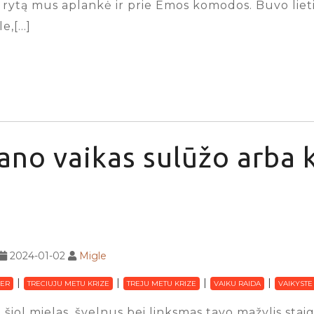
ą rytą mus aplankė ir prie Emos komodos. Buvo lieti
e,[…]
no vaikas sulūžo arba k
2024-01-02
Migle
ER
TRECIUJU METU KRIZE
TREJU METU KRIZE
VAIKU RAIDA
VAIKYSTE
 šiol mielas, švelnus bei linksmas tavo mažylis sta