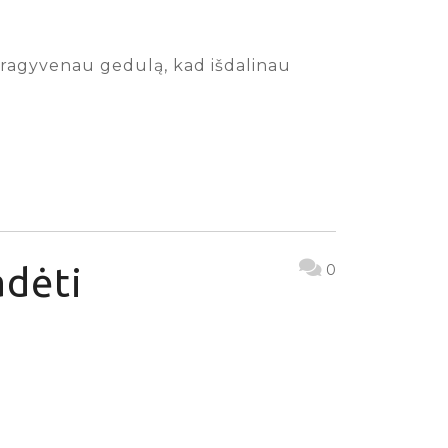
a pragyvenau gedulą, kad išdalinau
adėti
0