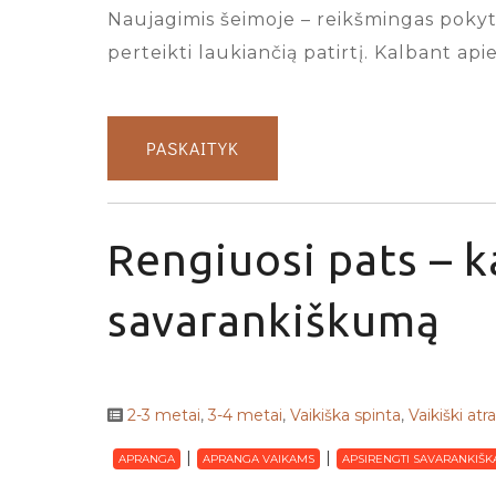
Naujagimis šeimoje – reikšmingas pokytis
perteikti laukiančią patirtį. Kalbant ap
PASKAITYK
Rengiuosi pats – k
savarankiškumą
2-3 metai
,
3-4 metai
,
Vaikiška spinta
,
Vaikiški atr
APRANGA
APRANGA VAIKAMS
APSIRENGTI SAVARANKIŠK