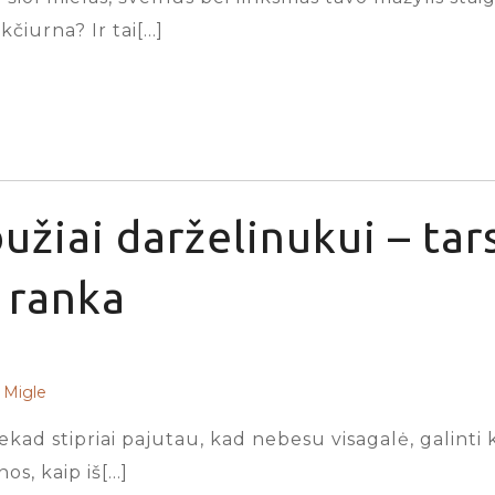
kčiurna? Ir tai[…]
užiai darželinukui – tar
ranka
Migle
iekad stipriai pajutau, kad nebesu visagalė, galinti
s, kaip iš[…]