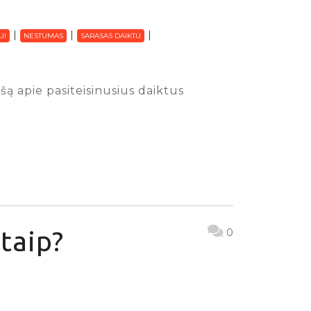
UI
NESTUMAS
SARASAS DAIKTU
ą apie pasiteisinusius daiktus
taip?
0