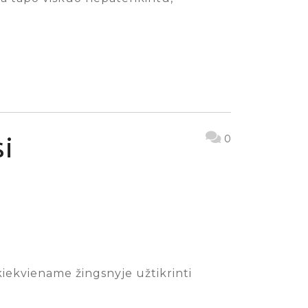
si
0
 kiekviename žingsnyje užtikrinti