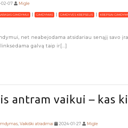
-02-07
Migle
SARASAS GIMDYMUI
GIMDYMAS
GIMDYVES KREPSELIS
KREPSIAI GIMDYM
dymui, net neabejodama atsidariau senąjį savo įraš
linksėdama galvą taip ir[…]
is antram vaikui – kas ki
gimdymas
,
Vaikiški atradimai
2024-01-27
Migle