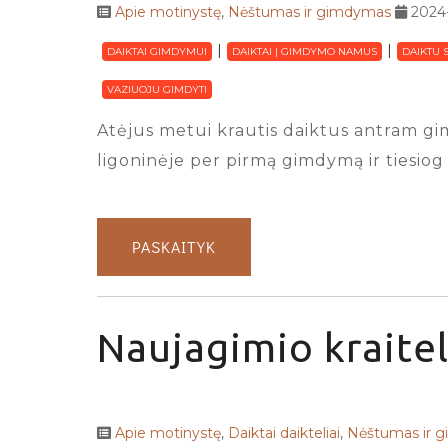
Apie motinystę
,
Nėštumas ir gimdymas
2024
DAIKTAI GIMDYMUI
DAIKTAI Į GIMDYMO NAMUS
DAIKTU 
VAZIUOJU GIMDYTI
Atėjus metui krautis daiktus antram gim
ligoninėje per pirmą gimdymą ir tiesiog 
PASKAITYK
Naujagimio kraitel
Apie motinystę
,
Daiktai daikteliai
,
Nėštumas ir 