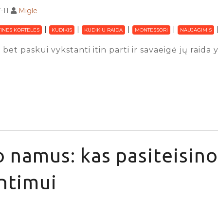
-11
Migle
INES KORTELES
KUDIKIS
KUDIKIU RAIDA
MONTESSORI
NAUJAGIMIS
 bet paskui vykstanti itin parti ir savaeigė jų raida
 namus: kas pasiteisino
ntimui