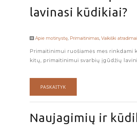
lavinasi kūdikiai?
Apie motinystę
,
Primaitinimas
,
Vaikiški atradimai
Primaitinimui ruošiamės mes rinkdami kė
kitų, primaitinimui svarbių įgūdžių lavin
PASKAITYK
Naujagimių ir kūdi