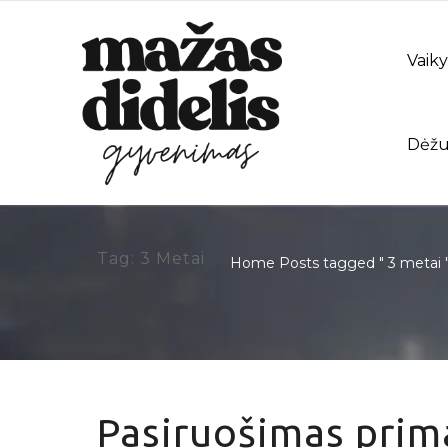
Vaiky
Dėžu
Tag: 3 Metai
Home
Posts tagged " 3 metai 
Pasiruošimas prima