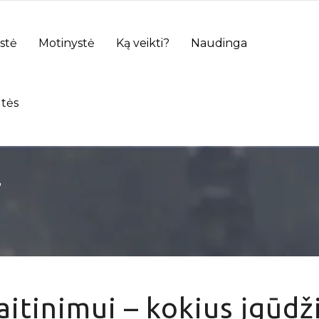
stė
Motinystė
Ką veikti?
Naudinga
tės
"
itinimui – kokius įgūdž