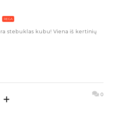
REGA
 yra stebuklas kubu! Viena iš kertinių
 +
0