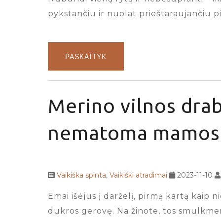
pykstančiu ir nuolat prieštaraujančiu pi
PASKAITYK
Merino vilnos drab
nematoma mamos 
Vaikiška spinta
,
Vaikiški atradimai
2023-11-10
Emai išėjus į darželį, pirmą kartą kaip n
dukros gerovę. Na žinote, tos smulkmeno