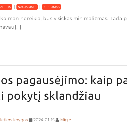
AITELIS
NAUJAGIMIS
NESTUMAS
 nieko man nereikia, bus visiškas minimalizmas. Tad
anavau[…]
os pagausėjimo: kaip p
i pokytį sklandžiau
ikiškos knygos
2024-01-15
Migle