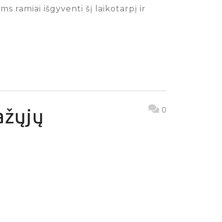
 ramiai išgyventi šį laikotarpį ir
ažųjų
0