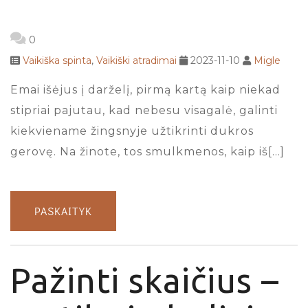
0
Vaikiška spinta
,
Vaikiški atradimai
2023-11-10
Migle
Emai išėjus į darželį, pirmą kartą kaip niekad
stipriai pajutau, kad nebesu visagalė, galinti
kiekviename žingsnyje užtikrinti dukros
gerovę. Na žinote, tos smulkmenos, kaip iš[…]
PASKAITYK
Pažinti skaičius –