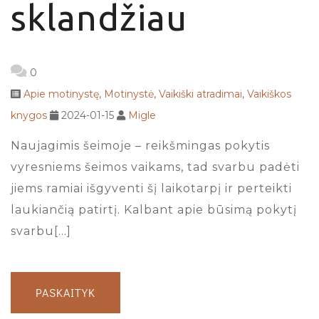
sklandžiau
0
Apie motinystę
,
Motinystė
,
Vaikiški atradimai
,
Vaikiškos
knygos
2024-01-15
Migle
Naujagimis šeimoje – reikšmingas pokytis
vyresniems šeimos vaikams, tad svarbu padėti
jiems ramiai išgyventi šį laikotarpį ir perteikti
laukiančią patirtį. Kalbant apie būsimą pokytį
svarbu[…]
PASKAITYK