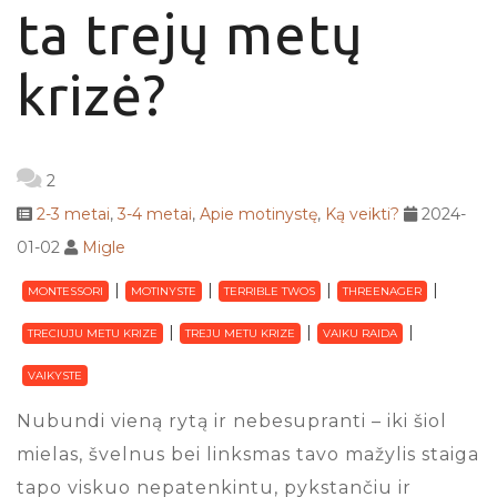
ta trejų metų
krizė?
2
2-3 metai
,
3-4 metai
,
Apie motinystę
,
Ką veikti?
2024-
01-02
Migle
MONTESSORI
MOTINYSTE
TERRIBLE TWOS
THREENAGER
TRECIUJU METU KRIZE
TREJU METU KRIZE
VAIKU RAIDA
VAIKYSTE
Nubundi vieną rytą ir nebesupranti – iki šiol
mielas, švelnus bei linksmas tavo mažylis staiga
tapo viskuo nepatenkintu, pykstančiu ir