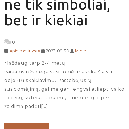
ne tik simboliai,
bet ir kiekiai
0
Apie motinystę
2023-09-30
Migle
Maždaug tarp 2-4 metų,
vaikams užsidega susidomėjimas skaičiais ir
objektų skaičiavimu. Pastebėjus šį
susidomėjimą, galime gan lengvai atliepti vaiko
poreikį, suteikti tinkamų priemonių ir per
žaidimą padėti[…]