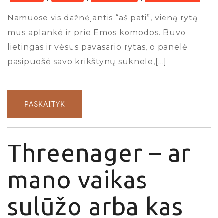
Namuose vis dažnėjantis “aš pati”, vieną rytą
mus aplankė ir prie Emos komodos. Buvo
lietingas ir vėsus pavasario rytas, o panelė
pasipuošė savo krikštynų suknele,[…]
PASKAITYK
Threenager – ar
mano vaikas
sulūžo arba kas