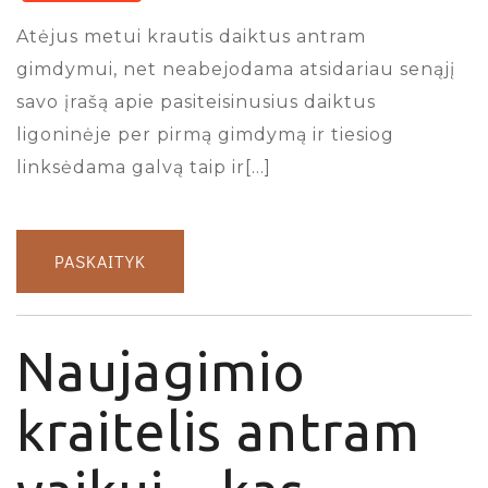
Atėjus metui krautis daiktus antram
gimdymui, net neabejodama atsidariau senąjį
savo įrašą apie pasiteisinusius daiktus
ligoninėje per pirmą gimdymą ir tiesiog
linksėdama galvą taip ir[…]
PASKAITYK
Naujagimio
kraitelis antram