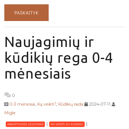
PASKAITYK
Naujagimių ir
kūdikių rega 0-4
mėnesiais
0
0-3 mėnesiai
,
Ką veikti?
,
Kūdikių raida
2024-07-11
Migle
ANKSTYVASIS UGDYMAS
KA VEIKTI SU KUDIKIU