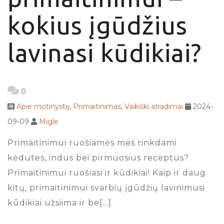
kokius įgūdžius
lavinasi kūdikiai?
0
Apie motinystę
,
Primaitinimas
,
Vaikiški atradimai
2024-
09-09
Migle
Primaitinimui ruošiamės mes rinkdami
kėdutes, indus bei pirmuosius receptus?
Primaitinimui ruošiasi ir kūdikiai! Kaip ir daug
kitų, primaitinimui svarbių įgūdžių lavinimusi
kūdikiai užsiima ir be[…]