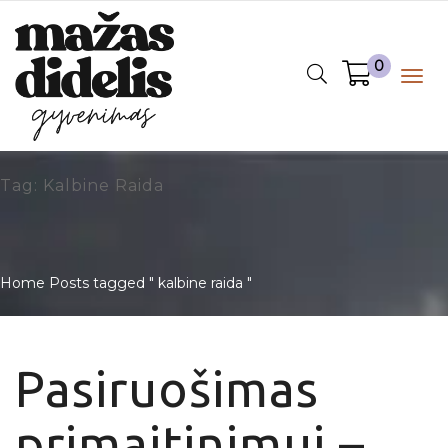
0
Togg
navig
Tag: Kalbine Raida
Home
Posts tagged " kalbine raida "
Pasiruošimas
primaitinimui –