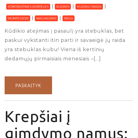
KONTRASTINES KORTELES
KUDIKIS
KUDIKIU RAIDA
MONTESSORI
NAUJAGIMIS
REGA
Kūdikio atėjimas į pasaulį yra stebuklas, bet
paskui vykstanti itin parti ir savaeigė jų raida
yra stebuklas kubu! Viena iš kertinių
dedamųjų pirmaisiais mėnesiais –[…]
PASKAITYK
Krepšiai į
gimdymo namus: