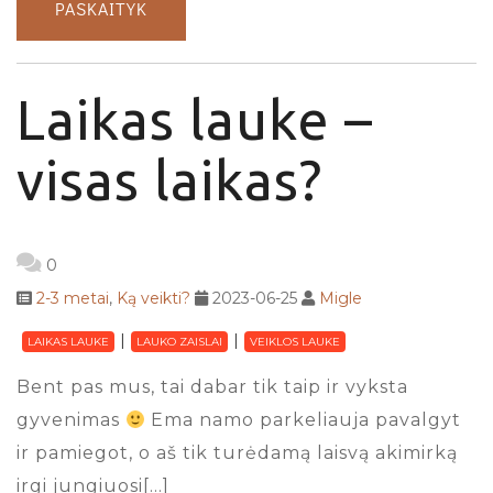
PASKAITYK
Laikas lauke –
visas laikas?
0
2-3 metai
,
Ką veikti?
2023-06-25
Migle
LAIKAS LAUKE
LAUKO ZAISLAI
VEIKLOS LAUKE
Bent pas mus, tai dabar tik taip ir vyksta
gyvenimas
Ema namo parkeliauja pavalgyt
ir pamiegot, o aš tik turėdamą laisvą akimirką
irgi jungiuosi[…]