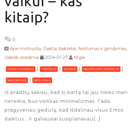
vaikui – kas
kitaip?
0
Apie motinystę
,
Daiktai daikteliai
,
Nėštumas ir gimdymas
,
Vaikiški atradimai
2024-01-27
Migle
DAIKTAI KUDIKIUI
KRAITELIS
KUDIKIS
NAUJAGIMIO KRAITELIS
NAUJAGIMIS
NESTUMAS
Iš pradžių sakiau, kad šį kartą tai jau nieko man
nereikia, bus visiškas minimalizmas. Tada
pragyvenau gedulą, kad išdalinau visus Emos
daiktus… ir galiausiai susiplanavau[…]