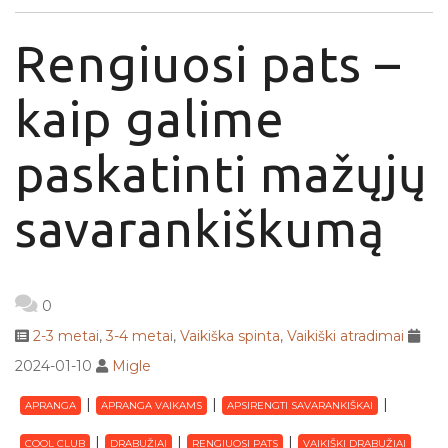
Rengiuosi pats –
kaip galime
paskatinti mažųjų
savarankiškumą
0
2-3 metai
,
3-4 metai
,
Vaikiška spinta
,
Vaikiški atradimai
2024-01-10
Migle
APRANGA
APRANGA VAIKAMS
APSIRENGTI SAVARANKIŠKAI
COOL CLUB
DRABUŽIAI
RENGIUOSI PATS
VAIKIŠKI DRABUŽIAI