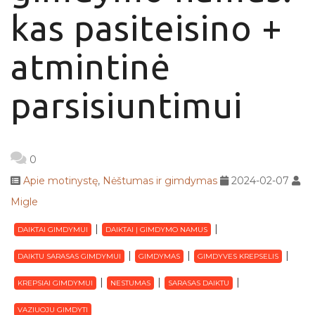
kas pasiteisino +
atmintinė
parsisiuntimui
0
Apie motinystę
,
Nėštumas ir gimdymas
2024-02-07
Migle
DAIKTAI GIMDYMUI
DAIKTAI Į GIMDYMO NAMUS
DAIKTU SARASAS GIMDYMUI
GIMDYMAS
GIMDYVES KREPSELIS
KREPSIAI GIMDYMUI
NESTUMAS
SARASAS DAIKTU
VAZIUOJU GIMDYTI