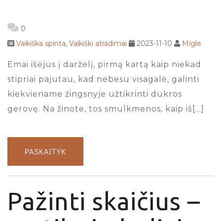
0
Vaikiška spinta
,
Vaikiški atradimai
2023-11-10
Migle
Emai išėjus į darželį, pirmą kartą kaip niekad
stipriai pajutau, kad nebesu visagalė, galinti
kiekviename žingsnyje užtikrinti dukros
gerovę. Na žinote, tos smulkmenos, kaip iš[…]
PASKAITYK
Pažinti skaičius –