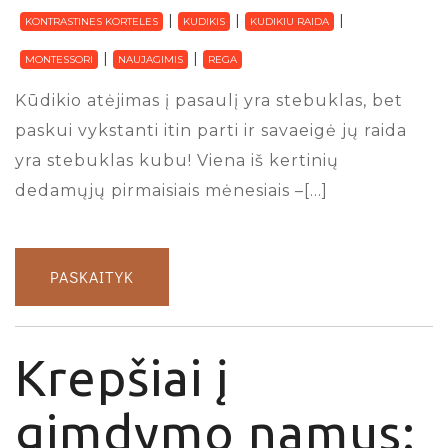
KONTRASTINES KORTELES
KUDIKIS
KUDIKIU RAIDA
MONTESSORI
NAUJAGIMIS
REGA
Kūdikio atėjimas į pasaulį yra stebuklas, bet
paskui vykstanti itin parti ir savaeigė jų raida
yra stebuklas kubu! Viena iš kertinių
dedamųjų pirmaisiais mėnesiais –[…]
PASKAITYK
Krepšiai į
gimdymo namus: