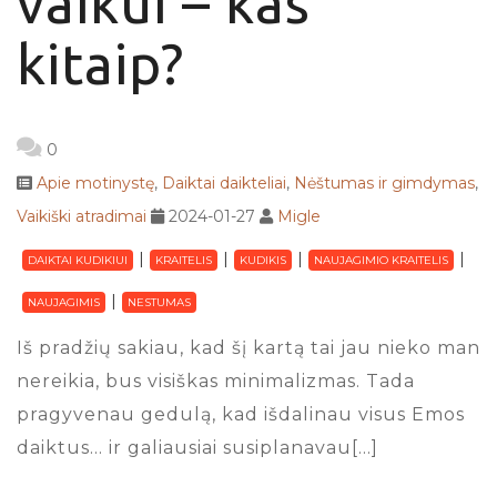
vaikui – kas
kitaip?
0
Apie motinystę
,
Daiktai daikteliai
,
Nėštumas ir gimdymas
,
Vaikiški atradimai
2024-01-27
Migle
DAIKTAI KUDIKIUI
KRAITELIS
KUDIKIS
NAUJAGIMIO KRAITELIS
NAUJAGIMIS
NESTUMAS
Iš pradžių sakiau, kad šį kartą tai jau nieko man
nereikia, bus visiškas minimalizmas. Tada
pragyvenau gedulą, kad išdalinau visus Emos
daiktus… ir galiausiai susiplanavau[…]