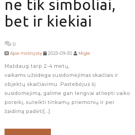
ne tik simboliai,
bet ir kiekiai
0
Apie motinystę
2023-09-30
Migle
Maždaug tarp 2-4 metų,
vaikams užsidega susidomėjimas skaičiais ir
objektų skaičiavimu. Pastebėjus šį
susidomėjimą, galime gan lengvai atliepti vaiko
poreikį, suteikti tinkamų priemonių ir per
žaidimą padėti[…]