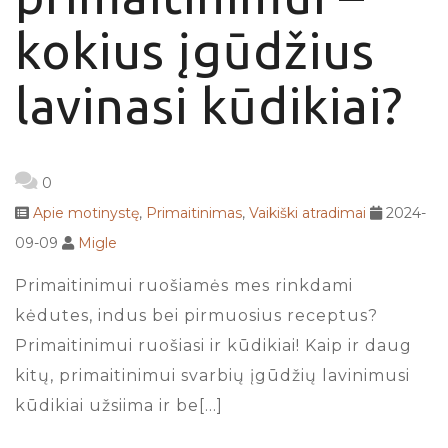
kokius įgūdžius
lavinasi kūdikiai?
0
Apie motinystę
,
Primaitinimas
,
Vaikiški atradimai
2024-
09-09
Migle
Primaitinimui ruošiamės mes rinkdami
kėdutes, indus bei pirmuosius receptus?
Primaitinimui ruošiasi ir kūdikiai! Kaip ir daug
kitų, primaitinimui svarbių įgūdžių lavinimusi
kūdikiai užsiima ir be[…]