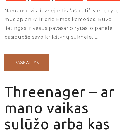
Namuose vis dažnėjantis “aš pati”, vieną rytą
mus aplankė ir prie Emos komodos. Buvo
lietingas ir vėsus pavasario rytas, o panelė
pasipuošė savo krikštynų suknele,[…]
PASKAITYK
Threenager – ar
mano vaikas
sulūžo arba kas