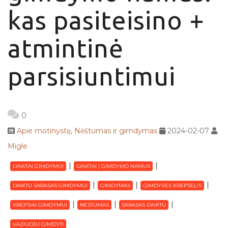
kas pasiteisino +
atmintinė
parsisiuntimui
0
Apie motinystę
,
Nėštumas ir gimdymas
2024-02-07
Migle
DAIKTAI GIMDYMUI
DAIKTAI Į GIMDYMO NAMUS
DAIKTU SARASAS GIMDYMUI
GIMDYMAS
GIMDYVES KREPSELIS
KREPSIAI GIMDYMUI
NESTUMAS
SARASAS DAIKTU
VAZIUOJU GIMDYTI