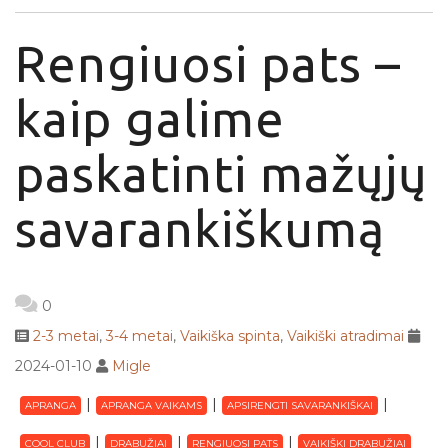
Rengiuosi pats –
kaip galime
paskatinti mažųjų
savarankiškumą
0
2-3 metai
,
3-4 metai
,
Vaikiška spinta
,
Vaikiški atradimai
2024-01-10
Migle
APRANGA
APRANGA VAIKAMS
APSIRENGTI SAVARANKIŠKAI
COOL CLUB
DRABUŽIAI
RENGIUOSI PATS
VAIKIŠKI DRABUŽIAI