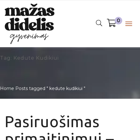
0
Togg
navig
Tag: Kedute Kudikiui
Home
Posts tagged " kedute kudikiui "
Pasiruošimas
primaitinimui –