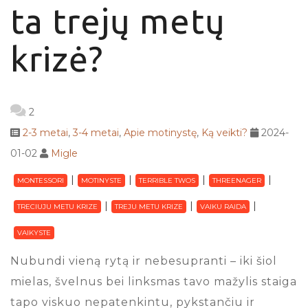
ta trejų metų
krizė?
2
2-3 metai
,
3-4 metai
,
Apie motinystę
,
Ką veikti?
2024-
01-02
Migle
MONTESSORI
MOTINYSTE
TERRIBLE TWOS
THREENAGER
TRECIUJU METU KRIZE
TREJU METU KRIZE
VAIKU RAIDA
VAIKYSTE
Nubundi vieną rytą ir nebesupranti – iki šiol
mielas, švelnus bei linksmas tavo mažylis staiga
tapo viskuo nepatenkintu, pykstančiu ir