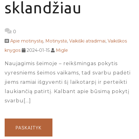
sklandžiau
0
Apie motinystę
,
Motinystė
,
Vaikiški atradimai
,
Vaikiškos
knygos
2024-01-15
Migle
Naujagimis šeimoje – reikšmingas pokytis
vyresniems šeimos vaikams, tad svarbu padėti
jiems ramiai išgyventi šį laikotarpį ir perteikti
laukiančią patirtį. Kalbant apie būsimą pokytį
svarbu[…]
PASKAITYK