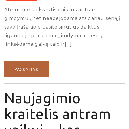
Atėjus metui krautis daiktus antram
gimdymui, net neabejodama atsidariau senąjį
savo įrašą apie pasiteisinusius daiktus
ligoninėje per pirmą gimdymą ir tiesiog
linksėdama galvą taip ir[…]
PASKAITYK
Naujagimio
kraitelis antram