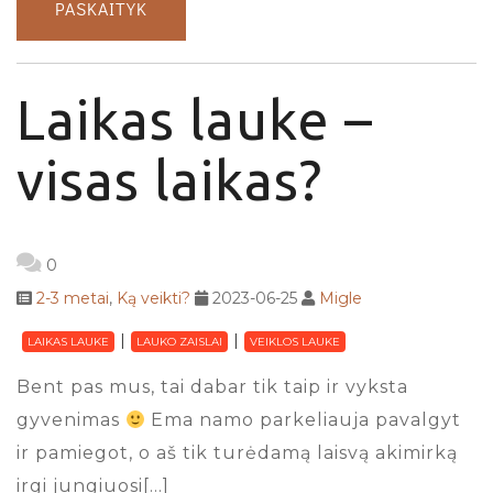
PASKAITYK
Laikas lauke –
visas laikas?
0
2-3 metai
,
Ką veikti?
2023-06-25
Migle
LAIKAS LAUKE
LAUKO ZAISLAI
VEIKLOS LAUKE
Bent pas mus, tai dabar tik taip ir vyksta
gyvenimas
Ema namo parkeliauja pavalgyt
ir pamiegot, o aš tik turėdamą laisvą akimirką
irgi jungiuosi[…]