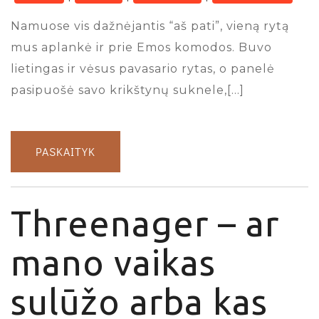
Namuose vis dažnėjantis “aš pati”, vieną rytą
mus aplankė ir prie Emos komodos. Buvo
lietingas ir vėsus pavasario rytas, o panelė
pasipuošė savo krikštynų suknele,[…]
PASKAITYK
Threenager – ar
mano vaikas
sulūžo arba kas