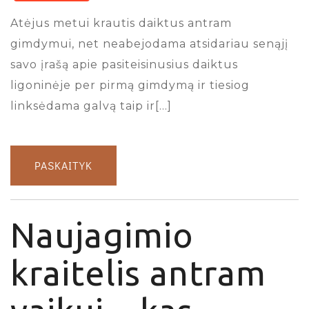
Atėjus metui krautis daiktus antram
gimdymui, net neabejodama atsidariau senąjį
savo įrašą apie pasiteisinusius daiktus
ligoninėje per pirmą gimdymą ir tiesiog
linksėdama galvą taip ir[…]
PASKAITYK
Naujagimio
kraitelis antram