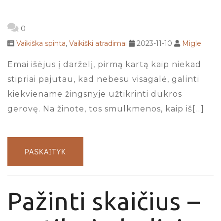
0
Vaikiška spinta
,
Vaikiški atradimai
2023-11-10
Migle
Emai išėjus į darželį, pirmą kartą kaip niekad
stipriai pajutau, kad nebesu visagalė, galinti
kiekviename žingsnyje užtikrinti dukros
gerovę. Na žinote, tos smulkmenos, kaip iš[…]
PASKAITYK
Pažinti skaičius –