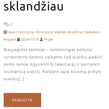
sklandžiau
0
Apie motinystę
,
Motinystė
,
Vaikiški atradimai
,
Vaikiškos
knygos
2024-01-15
Migle
Naujagimis šeimoje – reikšmingas pokytis
vyresniems šeimos vaikams, tad svarbu padėti
jiems ramiai išgyventi šį laikotarpį ir perteikti
laukiančią patirtį. Kalbant apie būsimą pokytį
svarbu[…]
PASKAITYK