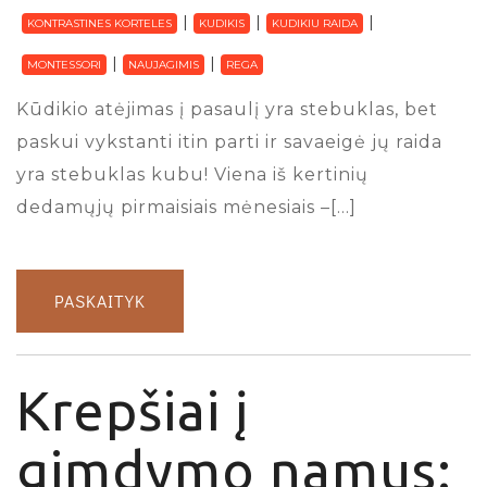
KONTRASTINES KORTELES
KUDIKIS
KUDIKIU RAIDA
MONTESSORI
NAUJAGIMIS
REGA
Kūdikio atėjimas į pasaulį yra stebuklas, bet
paskui vykstanti itin parti ir savaeigė jų raida
yra stebuklas kubu! Viena iš kertinių
dedamųjų pirmaisiais mėnesiais –[…]
PASKAITYK
Krepšiai į
gimdymo namus: