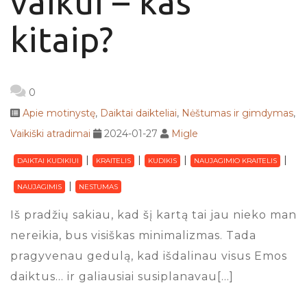
vaikui – kas
kitaip?
0
Apie motinystę
,
Daiktai daikteliai
,
Nėštumas ir gimdymas
,
Vaikiški atradimai
2024-01-27
Migle
DAIKTAI KUDIKIUI
KRAITELIS
KUDIKIS
NAUJAGIMIO KRAITELIS
NAUJAGIMIS
NESTUMAS
Iš pradžių sakiau, kad šį kartą tai jau nieko man
nereikia, bus visiškas minimalizmas. Tada
pragyvenau gedulą, kad išdalinau visus Emos
daiktus… ir galiausiai susiplanavau[…]