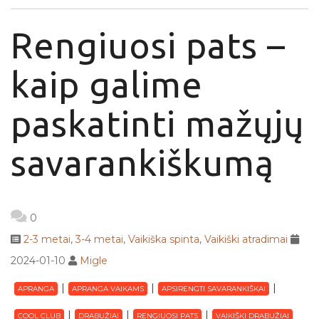
Rengiuosi pats –
kaip galime
paskatinti mažųjų
savarankiškumą
0
2-3 metai
,
3-4 metai
,
Vaikiška spinta
,
Vaikiški atradimai
2024-01-10
Migle
APRANGA
APRANGA VAIKAMS
APSIRENGTI SAVARANKIŠKAI
COOL CLUB
DRABUŽIAI
RENGIUOSI PATS
VAIKIŠKI DRABUŽIAI