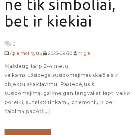
ne tik simboliai,
bet ir kiekiai
0
Apie motinystę
2023-09-30
Migle
Maždaug tarp 2-4 metų,
vaikams užsidega susidomėjimas skaičiais ir
objektų skaičiavimu. Pastebėjus šį
susidomėjimą, galime gan lengvai atliepti vaiko
poreikį, suteikti tinkamų priemonių ir per
žaidimą padėti[…]