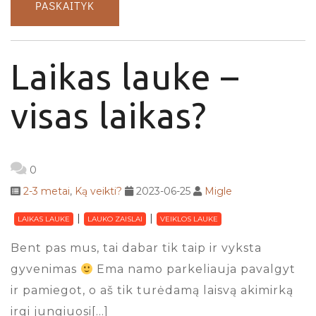
PASKAITYK
Laikas lauke –
visas laikas?
0
2-3 metai
,
Ką veikti?
2023-06-25
Migle
LAIKAS LAUKE
LAUKO ZAISLAI
VEIKLOS LAUKE
Bent pas mus, tai dabar tik taip ir vyksta
gyvenimas
Ema namo parkeliauja pavalgyt
ir pamiegot, o aš tik turėdamą laisvą akimirką
irgi jungiuosi[…]