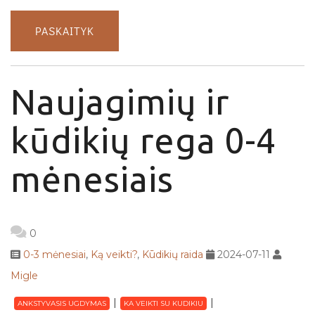
PASKAITYK
Naujagimių ir
kūdikių rega 0-4
mėnesiais
0
0-3 mėnesiai
,
Ką veikti?
,
Kūdikių raida
2024-07-11
Migle
ANKSTYVASIS UGDYMAS
KA VEIKTI SU KUDIKIU