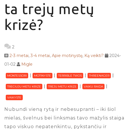
ta trejų metų
krizė?
2
2-3 metai
,
3-4 metai
,
Apie motinystę
,
Ką veikti?
2024-
01-02
Migle
MONTESSORI
MOTINYSTE
TERRIBLE TWOS
THREENAGER
TRECIUJU METU KRIZE
TREJU METU KRIZE
VAIKU RAIDA
VAIKYSTE
Nubundi vieną rytą ir nebesupranti – iki šiol
mielas, švelnus bei linksmas tavo mažylis staiga
tapo viskuo nepatenkintu, pykstančiu ir