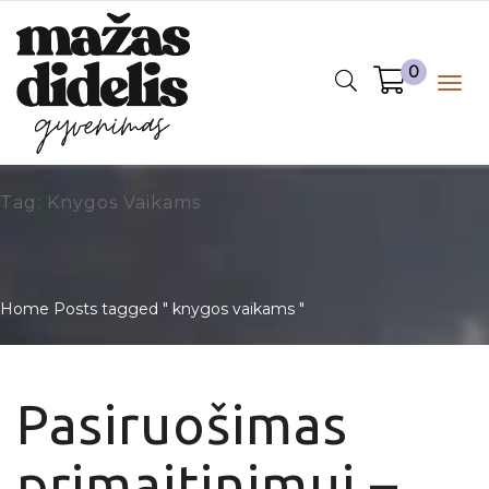
0
Togg
navig
Tag: Knygos Vaikams
Home
Posts tagged " knygos vaikams "
Pasiruošimas
primaitinimui –