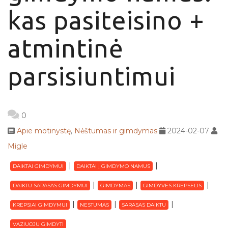
kas pasiteisino +
atmintinė
parsisiuntimui
0
Apie motinystę
,
Nėštumas ir gimdymas
2024-02-07
Migle
DAIKTAI GIMDYMUI
DAIKTAI Į GIMDYMO NAMUS
DAIKTU SARASAS GIMDYMUI
GIMDYMAS
GIMDYVES KREPSELIS
KREPSIAI GIMDYMUI
NESTUMAS
SARASAS DAIKTU
VAZIUOJU GIMDYTI