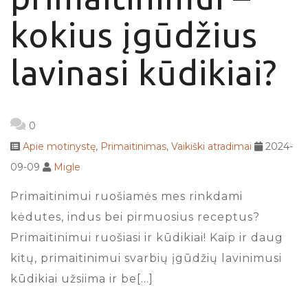
kokius įgūdžius
lavinasi kūdikiai?
0
Apie motinystę
,
Primaitinimas
,
Vaikiški atradimai
2024-
09-09
Migle
Primaitinimui ruošiamės mes rinkdami
kėdutes, indus bei pirmuosius receptus?
Primaitinimui ruošiasi ir kūdikiai! Kaip ir daug
kitų, primaitinimui svarbių įgūdžių lavinimusi
kūdikiai užsiima ir be[…]