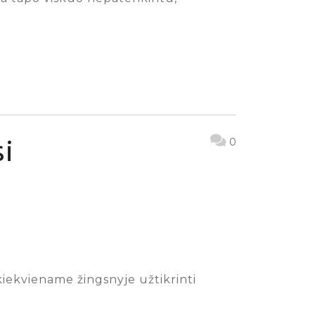
si
0
 kiekviename žingsnyje užtikrinti