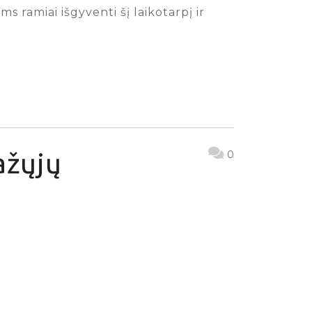
 ramiai išgyventi šį laikotarpį ir
ažųjų
0