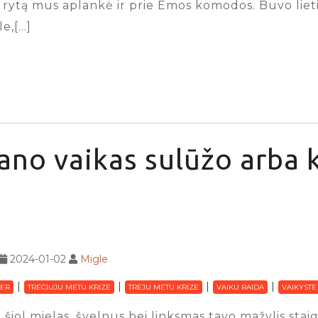
ą rytą mus aplankė ir prie Emos komodos. Buvo lieti
e,[…]
no vaikas sulūžo arba k
2024-01-02
Migle
ER
TRECIUJU METU KRIZE
TREJU METU KRIZE
VAIKU RAIDA
VAIKYSTE
 šiol mielas, švelnus bei linksmas tavo mažylis sta