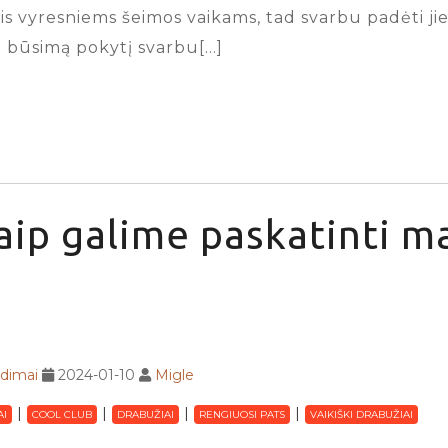
 vyresniems šeimos vaikams, tad svarbu padėti jiems
ie būsimą pokytį svarbu[…]
aip galime paskatinti m
adimai
2024-01-10
Migle
AI
COOL CLUB
DRABUŽIAI
RENGIUOSI PATS
VAIKIŠKI DRABUŽIAI