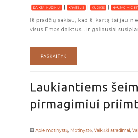
DAIKTAI KUDIKIUI
KRAITELIS
KUDIKIS
NAUJAGIMIO KR
Iš pradžių sakiau, kad šį kartą tai jau
visus Emos daiktus… ir galiausiai susipl
PASKAITYK
Laukiantiems šeim
pirmagimiui priimt
Apie motinystę
,
Motinystė
,
Vaikiški atradimai
,
Va