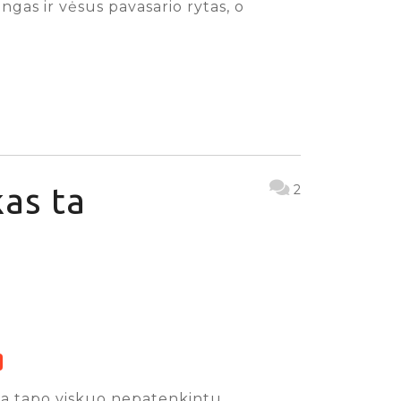
ngas ir vėsus pavasario rytas, o
as ta
2
iga tapo viskuo nepatenkintu,