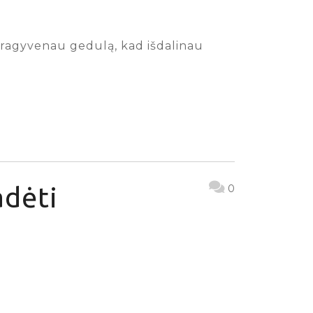
a pragyvenau gedulą, kad išdalinau
adėti
0