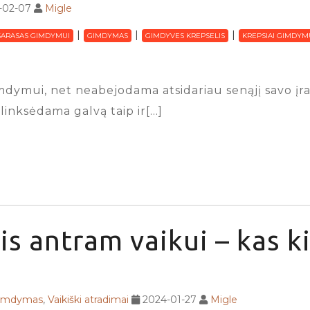
-02-07
Migle
SARASAS GIMDYMUI
GIMDYMAS
GIMDYVES KREPSELIS
KREPSIAI GIMDYM
dymui, net neabejodama atsidariau senąjį savo įraš
linksėdama galvą taip ir[…]
is antram vaikui – kas ki
gimdymas
,
Vaikiški atradimai
2024-01-27
Migle