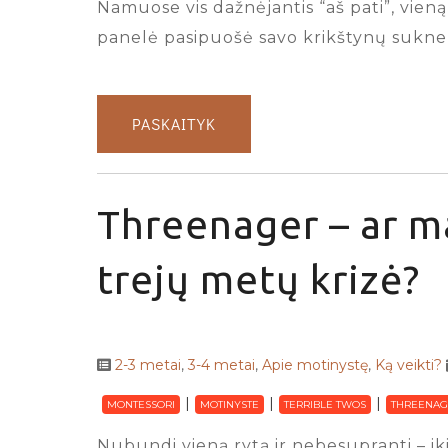
Namuose vis dažnėjantis “aš pati”, vien
panelė pasipuošė savo krikštynų suknel
PASKAITYK
Threenager – ar ma
trejų metų krizė?
2-3 metai
,
3-4 metai
,
Apie motinystę
,
Ką veikti?
MONTESSORI
MOTINYSTE
TERRIBLE TWOS
THREENAG
Nubundi vieną rytą ir nebesupranti – iki