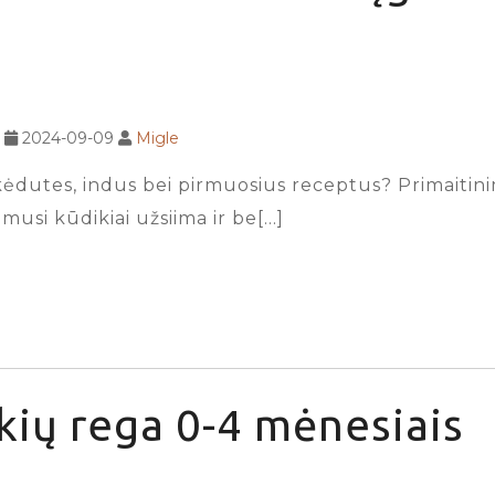
2024-09-09
Migle
dutes, indus bei pirmuosius receptus? Primaitinimui
imusi kūdikiai užsiima ir be[…]
kių rega 0-4 mėnesiais