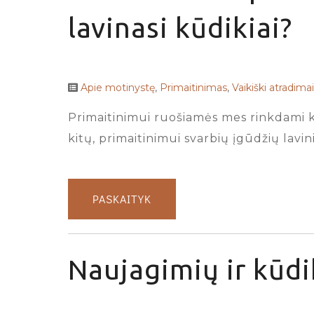
lavinasi kūdikiai?
Apie motinystę
,
Primaitinimas
,
Vaikiški atradimai
Primaitinimui ruošiamės mes rinkdami kė
kitų, primaitinimui svarbių įgūdžių lavin
PASKAITYK
Naujagimių ir kūdi