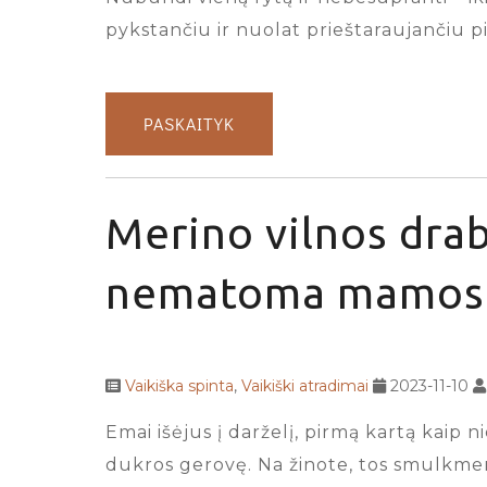
pykstančiu ir nuolat prieštaraujančiu pi
PASKAITYK
Merino vilnos drab
nematoma mamos 
Vaikiška spinta
,
Vaikiški atradimai
2023-11-10
Emai išėjus į darželį, pirmą kartą kaip n
dukros gerovę. Na žinote, tos smulkmeno