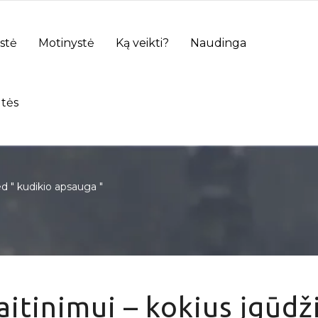
stė
Motinystė
Ką veikti?
Naudinga
tės
 " kudikio apsauga "
itinimui – kokius įgūdž