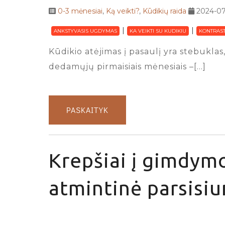
0-3 mėnesiai
,
Ką veikti?
,
Kūdikių raida
2024-07
ANKSTYVASIS UGDYMAS
KA VEIKTI SU KUDIKIU
KONTRAST
Kūdikio atėjimas į pasaulį yra stebuklas,
dedamųjų pirmaisiais mėnesiais –[…]
PASKAITYK
Krepšiai į gimdymo
atmintinė parsisiu