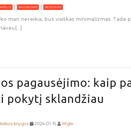
AITELIS
NAUJAGIMIS
NESTUMAS
 nieko man nereikia, bus visiškas minimalizmas. Tad
anavau[…]
os pagausėjimo: kaip p
i pokytį sklandžiau
ikiškos knygos
2024-01-15
Migle