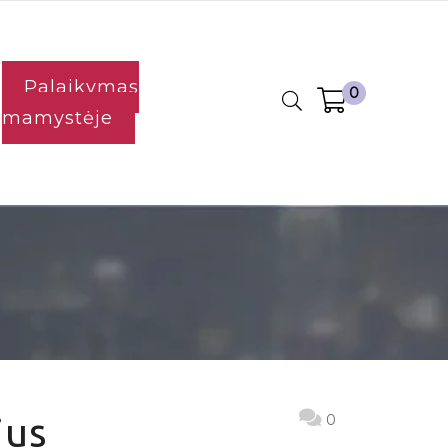
Palaikymas
0
mamystėje
ius
0