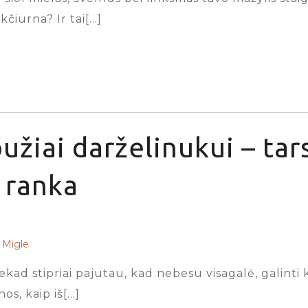
kčiurna? Ir tai[…]
užiai darželinukui – tar
ranka
Migle
iekad stipriai pajutau, kad nebesu visagalė, galinti
s, kaip iš[…]