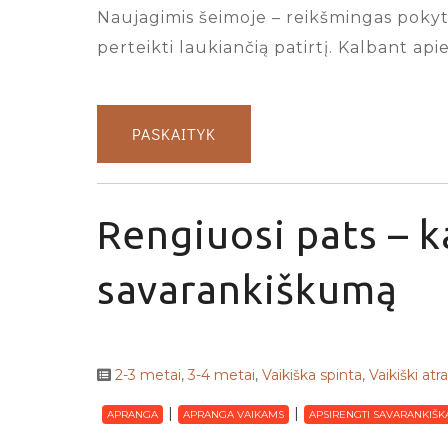
Naujagimis šeimoje – reikšmingas pokytis
perteikti laukiančią patirtį. Kalbant ap
PASKAITYK
Rengiuosi pats – k
savarankiškumą
2-3 metai
,
3-4 metai
,
Vaikiška spinta
,
Vaikiški atr
APRANGA
APRANGA VAIKAMS
APSIRENGTI SAVARANKIŠK