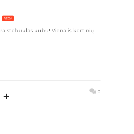
REGA
 yra stebuklas kubu! Viena iš kertinių
 +
0