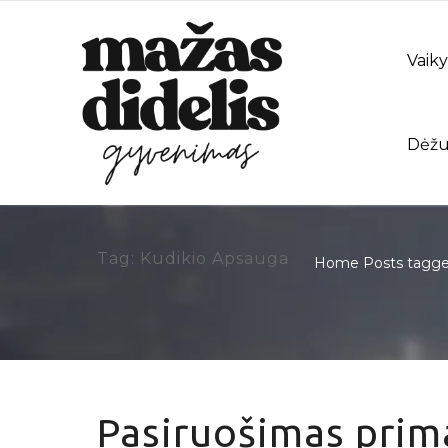
Vaiky
Dėžu
Tag: Kudikio Apsauga
Home
Posts tagged
Pasiruošimas prima