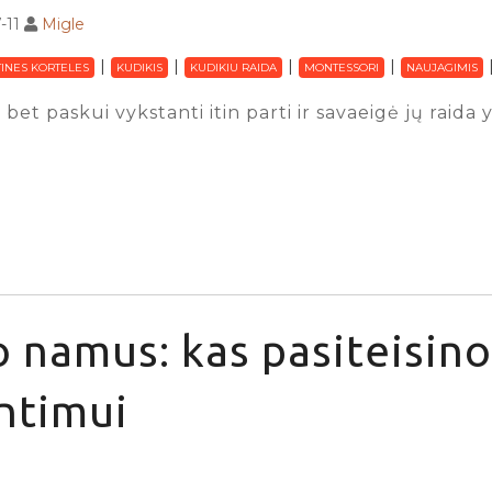
-11
Migle
INES KORTELES
KUDIKIS
KUDIKIU RAIDA
MONTESSORI
NAUJAGIMIS
 bet paskui vykstanti itin parti ir savaeigė jų raida
 namus: kas pasiteisino
ntimui