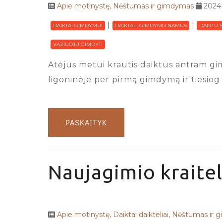
Apie motinystę
,
Nėštumas ir gimdymas
2024
DAIKTAI GIMDYMUI
DAIKTAI Į GIMDYMO NAMUS
DAIKTU 
VAZIUOJU GIMDYTI
Atėjus metui krautis daiktus antram gim
ligoninėje per pirmą gimdymą ir tiesiog 
PASKAITYK
Naujagimio kraitel
Apie motinystę
,
Daiktai daikteliai
,
Nėštumas ir 