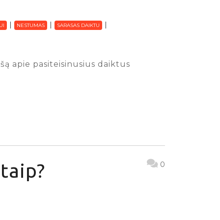
UI
NESTUMAS
SARASAS DAIKTU
ą apie pasiteisinusius daiktus
taip?
0