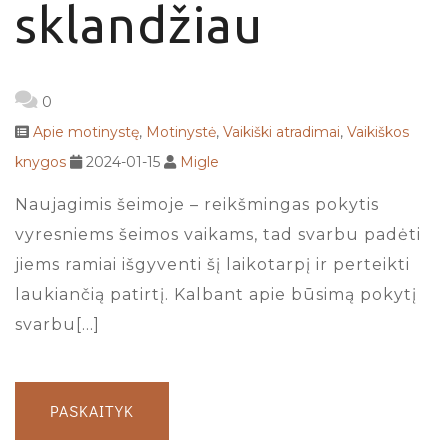
sklandžiau
0
Apie motinystę
,
Motinystė
,
Vaikiški atradimai
,
Vaikiškos
knygos
2024-01-15
Migle
Naujagimis šeimoje – reikšmingas pokytis
vyresniems šeimos vaikams, tad svarbu padėti
jiems ramiai išgyventi šį laikotarpį ir perteikti
laukiančią patirtį. Kalbant apie būsimą pokytį
svarbu[…]
PASKAITYK