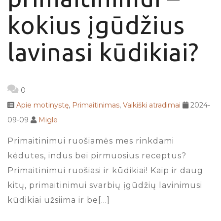
kokius įgūdžius
lavinasi kūdikiai?
0
Apie motinystę
,
Primaitinimas
,
Vaikiški atradimai
2024-
09-09
Migle
Primaitinimui ruošiamės mes rinkdami
kėdutes, indus bei pirmuosius receptus?
Primaitinimui ruošiasi ir kūdikiai! Kaip ir daug
kitų, primaitinimui svarbių įgūdžių lavinimusi
kūdikiai užsiima ir be[…]