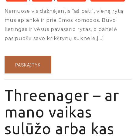
Namuose vis dažnėjantis “aš pati”, vieną rytą
mus aplankė ir prie Emos komodos. Buvo
lietingas ir vėsus pavasario rytas, o panelė
pasipuošė savo krikštynų suknele,[…]
PASKAITYK
Threenager – ar
mano vaikas
sulūžo arba kas