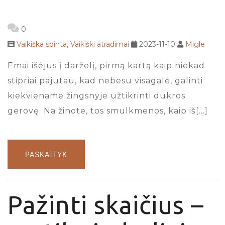
0
Vaikiška spinta
,
Vaikiški atradimai
2023-11-10
Migle
Emai išėjus į darželį, pirmą kartą kaip niekad
stipriai pajutau, kad nebesu visagalė, galinti
kiekviename žingsnyje užtikrinti dukros
gerovę. Na žinote, tos smulkmenos, kaip iš[…]
PASKAITYK
Pažinti skaičius –