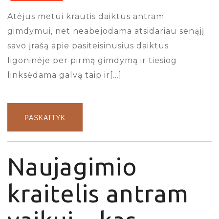
Atėjus metui krautis daiktus antram
gimdymui, net neabejodama atsidariau senąjį
savo įrašą apie pasiteisinusius daiktus
ligoninėje per pirmą gimdymą ir tiesiog
linksėdama galvą taip ir[…]
PASKAITYK
Naujagimio
kraitelis antram