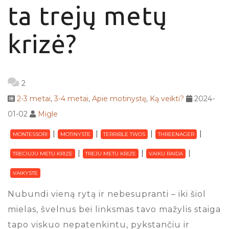
ta trejų metų
krizė?
2
2-3 metai
,
3-4 metai
,
Apie motinystę
,
Ką veikti?
2024-
01-02
Migle
MONTESSORI
MOTINYSTE
TERRIBLE TWOS
THREENAGER
TRECIUJU METU KRIZE
TREJU METU KRIZE
VAIKU RAIDA
VAIKYSTE
Nubundi vieną rytą ir nebesupranti – iki šiol
mielas, švelnus bei linksmas tavo mažylis staiga
tapo viskuo nepatenkintu, pykstančiu ir