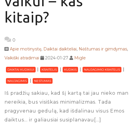
vaikui – kas
kitaip?
0
Apie motinystę
,
Daiktai daikteliai
,
Nėštumas ir gimdymas
,
Vaikiški atradimai
2024-01-27
Migle
DAIKTAI KUDIKIUI
KRAITELIS
KUDIKIS
NAUJAGIMIO KRAITELIS
NAUJAGIMIS
NESTUMAS
Iš pradžių sakiau, kad šį kartą tai jau nieko man
nereikia, bus visiškas minimalizmas. Tada
pragyvenau gedulą, kad išdalinau visus Emos
daiktus… ir galiausiai susiplanavau[…]