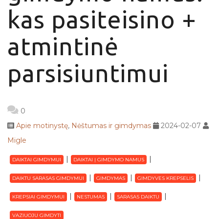
kas pasiteisino +
atmintinė
parsisiuntimui
0
Apie motinystę
,
Nėštumas ir gimdymas
2024-02-07
Migle
DAIKTAI GIMDYMUI
DAIKTAI Į GIMDYMO NAMUS
DAIKTU SARASAS GIMDYMUI
GIMDYMAS
GIMDYVES KREPSELIS
KREPSIAI GIMDYMUI
NESTUMAS
SARASAS DAIKTU
VAZIUOJU GIMDYTI