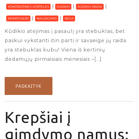
KONTRASTINES KORTELES
KUDIKIS
KUDIKIU RAIDA
MONTESSORI
NAUJAGIMIS
REGA
Kūdikio atėjimas į pasaulį yra stebuklas, bet
paskui vykstanti itin parti ir savaeigė jų raida
yra stebuklas kubu! Viena iš kertinių
dedamųjų pirmaisiais mėnesiais –[…]
PASKAITYK
Krepšiai į
gimdymo namus: