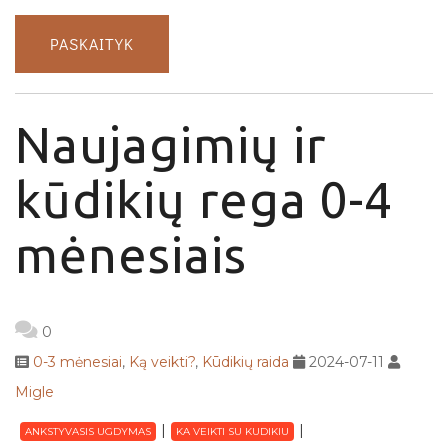
PASKAITYK
Naujagimių ir
kūdikių rega 0-4
mėnesiais
0
0-3 mėnesiai
,
Ką veikti?
,
Kūdikių raida
2024-07-11
Migle
ANKSTYVASIS UGDYMAS
KA VEIKTI SU KUDIKIU