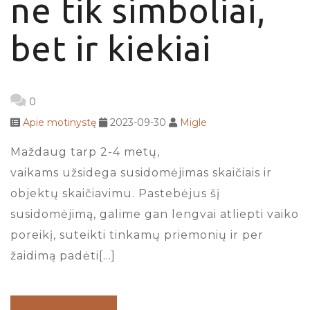
ne tik simboliai,
bet ir kiekiai
0
Apie motinystę
2023-09-30
Migle
Maždaug tarp 2-4 metų,
vaikams užsidega susidomėjimas skaičiais ir
objektų skaičiavimu. Pastebėjus šį
susidomėjimą, galime gan lengvai atliepti vaiko
poreikį, suteikti tinkamų priemonių ir per
žaidimą padėti[…]