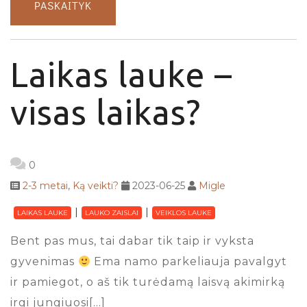
PASKAITYK
Laikas lauke –
visas laikas?
0
2-3 metai
,
Ką veikti?
2023-06-25
Migle
LAIKAS LAUKE
LAUKO ZAISLAI
VEIKLOS LAUKE
Bent pas mus, tai dabar tik taip ir vyksta
gyvenimas
Ema namo parkeliauja pavalgyt
ir pamiegot, o aš tik turėdamą laisvą akimirką
irgi jungiuosi[…]