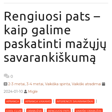
Rengiuosi pats –
kaip galime
paskatinti mažųjų
savarankiškumą
0
2-3 metai
,
3-4 metai
,
Vaikiška spinta
,
Vaikiški atradimai
2024-01-10
Migle
APRANGA
APRANGA VAIKAMS
APSIRENGTI SAVARANKIŠKAI
COOL CLUB
DRABUŽIAI
RENGIUOSI PATS
VAIKIŠKI DRABUŽIAI