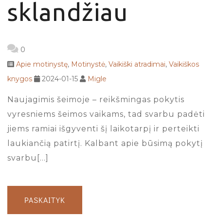
sklandžiau
0
Apie motinystę
,
Motinystė
,
Vaikiški atradimai
,
Vaikiškos
knygos
2024-01-15
Migle
Naujagimis šeimoje – reikšmingas pokytis
vyresniems šeimos vaikams, tad svarbu padėti
jiems ramiai išgyventi šį laikotarpį ir perteikti
laukiančią patirtį. Kalbant apie būsimą pokytį
svarbu[…]
PASKAITYK