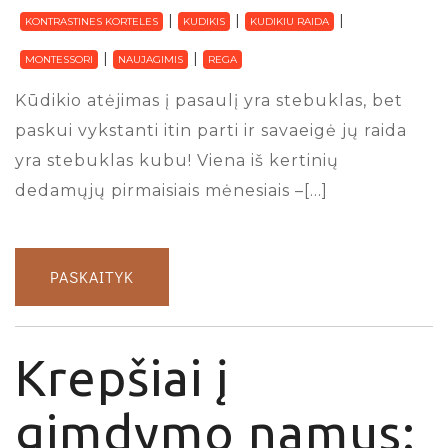
KONTRASTINES KORTELES
KUDIKIS
KUDIKIU RAIDA
MONTESSORI
NAUJAGIMIS
REGA
Kūdikio atėjimas į pasaulį yra stebuklas, bet
paskui vykstanti itin parti ir savaeigė jų raida
yra stebuklas kubu! Viena iš kertinių
dedamųjų pirmaisiais mėnesiais –[…]
PASKAITYK
Krepšiai į
gimdymo namus: