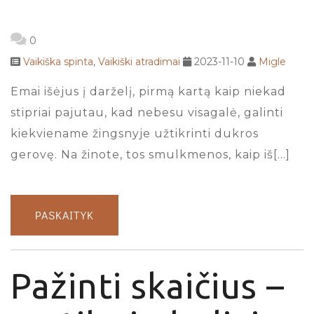
0
Vaikiška spinta
,
Vaikiški atradimai
2023-11-10
Migle
Emai išėjus į darželį, pirmą kartą kaip niekad
stipriai pajutau, kad nebesu visagalė, galinti
kiekviename žingsnyje užtikrinti dukros
gerovę. Na žinote, tos smulkmenos, kaip iš[…]
PASKAITYK
Pažinti skaičius –