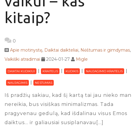
vaikui – kas
kitaip?
0
Apie motinystę
,
Daiktai daikteliai
,
Nėštumas ir gimdymas
,
Vaikiški atradimai
2024-01-27
Migle
DAIKTAI KUDIKIUI
KRAITELIS
KUDIKIS
NAUJAGIMIO KRAITELIS
NAUJAGIMIS
NESTUMAS
Iš pradžių sakiau, kad šį kartą tai jau nieko man
nereikia, bus visiškas minimalizmas. Tada
pragyvenau gedulą, kad išdalinau visus Emos
daiktus… ir galiausiai susiplanavau[…]