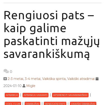
Rengiuosi pats –
kaip galime
paskatinti mažųjų
savarankiškumą
0
2-3 metai
,
3-4 metai
,
Vaikiška spinta
,
Vaikiški atradimai
2024-01-10
Migle
APRANGA
APRANGA VAIKAMS
APSIRENGTI SAVARANKIŠKAI
COOL CLUB
DRABUŽIAI
RENGIUOSI PATS
VAIKIŠKI DRABUŽIAI