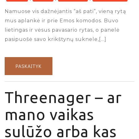
Namuose vis dažnėjantis “aš pati”, vieną rytą
mus aplankė ir prie Emos komodos. Buvo
lietingas ir vėsus pavasario rytas, o panelė
pasipuošė savo krikštynų suknele,[…]
PASKAITYK
Threenager – ar
mano vaikas
sulūžo arba kas