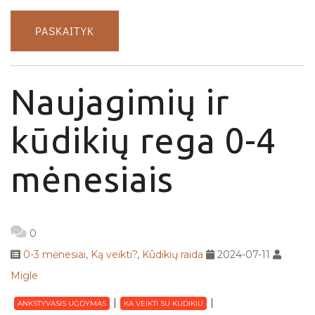
PASKAITYK
Naujagimių ir
kūdikių rega 0-4
mėnesiais
0
0-3 mėnesiai
,
Ką veikti?
,
Kūdikių raida
2024-07-11
Migle
ANKSTYVASIS UGDYMAS
KA VEIKTI SU KUDIKIU