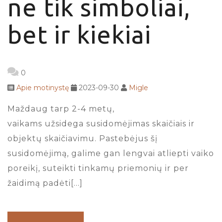
ne tik simboliai,
bet ir kiekiai
0
Apie motinystę
2023-09-30
Migle
Maždaug tarp 2-4 metų,
vaikams užsidega susidomėjimas skaičiais ir
objektų skaičiavimu. Pastebėjus šį
susidomėjimą, galime gan lengvai atliepti vaiko
poreikį, suteikti tinkamų priemonių ir per
žaidimą padėti[…]