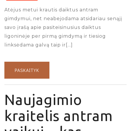
Atėjus metui krautis daiktus antram
gimdymui, net neabejodama atsidariau senąjį
savo įrašą apie pasiteisinusius daiktus
ligoninėje per pirmą gimdymą ir tiesiog
linksėdama galvą taip ir[…]
PASKAITYK
Naujagimio
kraitelis antram