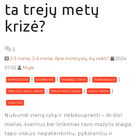
ta trejų metų
krizė?
2
2-3 metai
,
3-4 metai
,
Apie motinystę
,
Ką veikti?
2024-
01-02
Migle
MONTESSORI
MOTINYSTE
TERRIBLE TWOS
THREENAGER
TRECIUJU METU KRIZE
TREJU METU KRIZE
VAIKU RAIDA
VAIKYSTE
Nubundi vieną rytą ir nebesupranti – iki šiol
mielas, švelnus bei linksmas tavo mažylis staiga
tapo viskuo nepatenkintu, pykstančiu ir