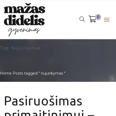
0
Togg
navig
Tag: Nujunkymas
Home
Posts tagged " nujunkymas "
Pasiruošimas
primaitinimui –