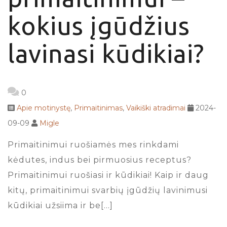
kokius įgūdžius
lavinasi kūdikiai?
0
Apie motinystę
,
Primaitinimas
,
Vaikiški atradimai
2024-
09-09
Migle
Primaitinimui ruošiamės mes rinkdami
kėdutes, indus bei pirmuosius receptus?
Primaitinimui ruošiasi ir kūdikiai! Kaip ir daug
kitų, primaitinimui svarbių įgūdžių lavinimusi
kūdikiai užsiima ir be[…]