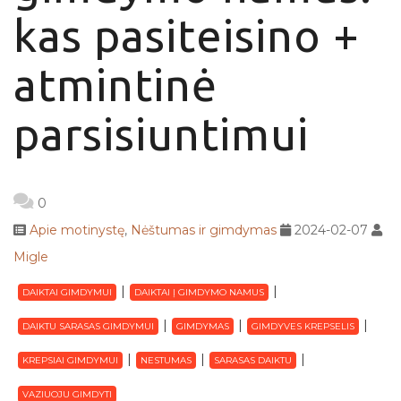
kas pasiteisino +
atmintinė
parsisiuntimui
0
Apie motinystę
,
Nėštumas ir gimdymas
2024-02-07
Migle
DAIKTAI GIMDYMUI
DAIKTAI Į GIMDYMO NAMUS
DAIKTU SARASAS GIMDYMUI
GIMDYMAS
GIMDYVES KREPSELIS
KREPSIAI GIMDYMUI
NESTUMAS
SARASAS DAIKTU
VAZIUOJU GIMDYTI