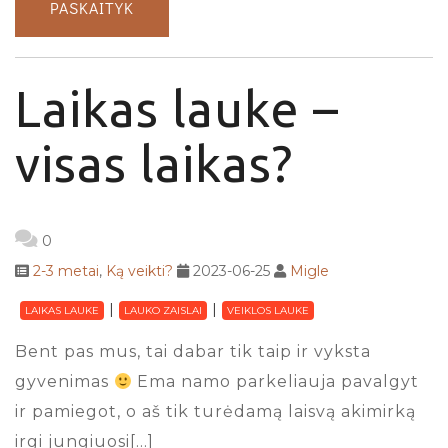
PASKAITYK
Laikas lauke –
visas laikas?
0
2-3 metai
,
Ką veikti?
2023-06-25
Migle
LAIKAS LAUKE
LAUKO ZAISLAI
VEIKLOS LAUKE
Bent pas mus, tai dabar tik taip ir vyksta
gyvenimas
Ema namo parkeliauja pavalgyt
ir pamiegot, o aš tik turėdamą laisvą akimirką
irgi jungiuosi[…]