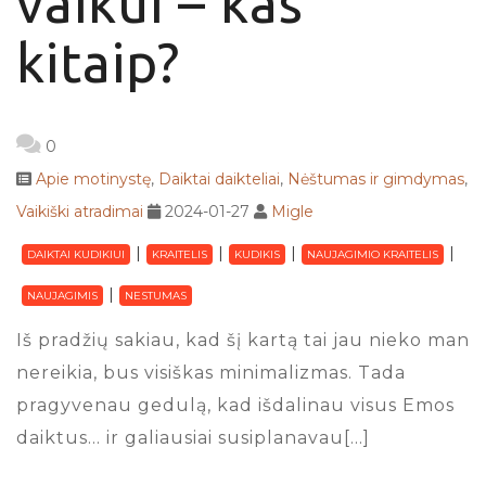
vaikui – kas
kitaip?
0
Apie motinystę
,
Daiktai daikteliai
,
Nėštumas ir gimdymas
,
Vaikiški atradimai
2024-01-27
Migle
DAIKTAI KUDIKIUI
KRAITELIS
KUDIKIS
NAUJAGIMIO KRAITELIS
NAUJAGIMIS
NESTUMAS
Iš pradžių sakiau, kad šį kartą tai jau nieko man
nereikia, bus visiškas minimalizmas. Tada
pragyvenau gedulą, kad išdalinau visus Emos
daiktus… ir galiausiai susiplanavau[…]