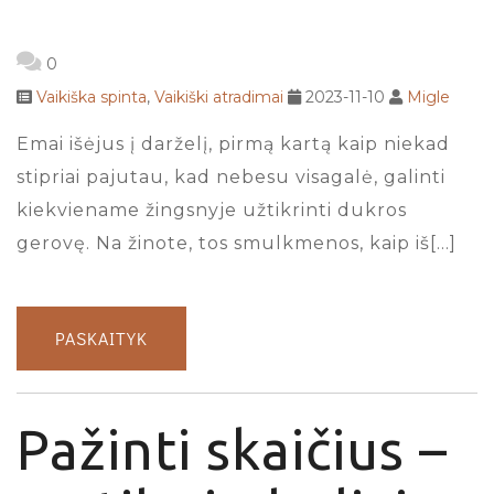
0
Vaikiška spinta
,
Vaikiški atradimai
2023-11-10
Migle
Emai išėjus į darželį, pirmą kartą kaip niekad
stipriai pajutau, kad nebesu visagalė, galinti
kiekviename žingsnyje užtikrinti dukros
gerovę. Na žinote, tos smulkmenos, kaip iš[…]
PASKAITYK
Pažinti skaičius –