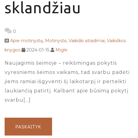
sklandžiau
0
Apie motinystę
,
Motinystė
,
Vaikiški atradimai
,
Vaikiškos
knygos
2024-01-15
Migle
Naujagimis šeimoje – reikšmingas pokytis
vyresniems šeimos vaikams, tad svarbu padėti
jiems ramiai išgyventi šį laikotarpį ir perteikti
laukiančią patirtį. Kalbant apie būsimą pokytį
svarbu[…]
PASKAITYK