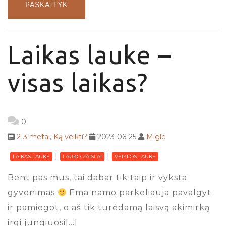
PASKAITYK
Laikas lauke –
visas laikas?
0
2-3 metai
,
Ką veikti?
2023-06-25
Migle
LAIKAS LAUKE
LAUKO ZAISLAI
VEIKLOS LAUKE
Bent pas mus, tai dabar tik taip ir vyksta
gyvenimas
Ema namo parkeliauja pavalgyt
ir pamiegot, o aš tik turėdamą laisvą akimirką
irgi jungiuosi[…]