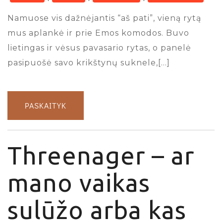
Namuose vis dažnėjantis “aš pati”, vieną rytą
mus aplankė ir prie Emos komodos. Buvo
lietingas ir vėsus pavasario rytas, o panelė
pasipuošė savo krikštynų suknele,[…]
PASKAITYK
Threenager – ar
mano vaikas
sulūžo arba kas