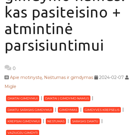
kas pasiteisino +
atmintinė
parsisiuntimui
0
Apie motinystę
,
Nėštumas ir gimdymas
2024-02-07
Migle
DAIKTAI GIMDYMUI
DAIKTAI Į GIMDYMO NAMUS
DAIKTU SARASAS GIMDYMUI
GIMDYMAS
GIMDYVES KREPSELIS
KREPSIAI GIMDYMUI
NESTUMAS
SARASAS DAIKTU
VAZIUOJU GIMDYTI