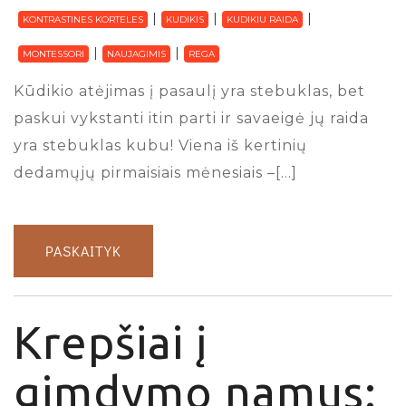
KONTRASTINES KORTELES
KUDIKIS
KUDIKIU RAIDA
MONTESSORI
NAUJAGIMIS
REGA
Kūdikio atėjimas į pasaulį yra stebuklas, bet
paskui vykstanti itin parti ir savaeigė jų raida
yra stebuklas kubu! Viena iš kertinių
dedamųjų pirmaisiais mėnesiais –[…]
PASKAITYK
Krepšiai į
gimdymo namus: