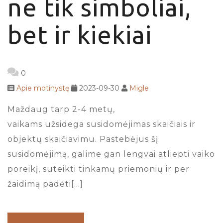
ne tik simboliai,
bet ir kiekiai
0
Apie motinystę
2023-09-30
Migle
Maždaug tarp 2-4 metų,
vaikams užsidega susidomėjimas skaičiais ir
objektų skaičiavimu. Pastebėjus šį
susidomėjimą, galime gan lengvai atliepti vaiko
poreikį, suteikti tinkamų priemonių ir per
žaidimą padėti[…]