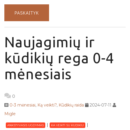
PASKAITYK
Naujagimių ir
kūdikių rega 0-4
mėnesiais
0
0-3 mėnesiai
,
Ką veikti?
,
Kūdikių raida
2024-07-11
Migle
ANKSTYVASIS UGDYMAS
KA VEIKTI SU KUDIKIU