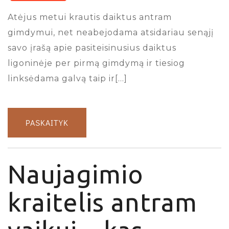
Atėjus metui krautis daiktus antram
gimdymui, net neabejodama atsidariau senąjį
savo įrašą apie pasiteisinusius daiktus
ligoninėje per pirmą gimdymą ir tiesiog
linksėdama galvą taip ir[…]
PASKAITYK
Naujagimio
kraitelis antram