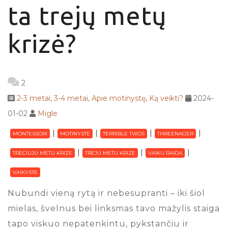
ta trejų metų
krizė?
2
2-3 metai
,
3-4 metai
,
Apie motinystę
,
Ką veikti?
2024-
01-02
Migle
MONTESSORI
MOTINYSTE
TERRIBLE TWOS
THREENAGER
TRECIUJU METU KRIZE
TREJU METU KRIZE
VAIKU RAIDA
VAIKYSTE
Nubundi vieną rytą ir nebesupranti – iki šiol
mielas, švelnus bei linksmas tavo mažylis staiga
tapo viskuo nepatenkintu, pykstančiu ir