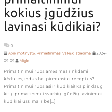
kokius įgūdžius
lavinasi kūdikiai?
0
Apie motinystę
,
Primaitinimas
,
Vaikiški atradimai
2024-
09-09
Migle
Primaitinimui ruošiamės mes rinkdami
kėdutes, indus bei pirmuosius receptus?
Primaitinimui ruošiasi ir kūdikiai! Kaip ir daug
kitų, primaitinimui svarbių įgūdžių lavinimusi
kūdikiai užsiima ir be[…]