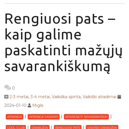
Rengiuosi pats –
kaip galime
paskatinti mažųjų
savarankiškumą
0
2-3 metai
,
3-4 metai
,
Vaikiška spinta
,
Vaikiški atradimai
2024-01-10
Migle
APRANGA
APRANGA VAIKAMS
APSIRENGTI SAVARANKIŠKAI
COOL CLUB
DRABUŽIAI
RENGIUOSI PATS
VAIKIŠKI DRABUŽIAI