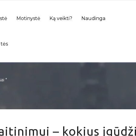
stė
Motinystė
Ką veikti?
Naudinga
tės
ai "
itinimui – kokius įgūdž