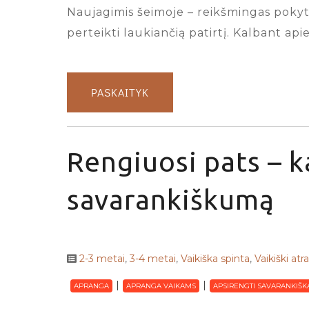
Naujagimis šeimoje – reikšmingas pokytis
perteikti laukiančią patirtį. Kalbant ap
PASKAITYK
Rengiuosi pats – k
savarankiškumą
2-3 metai
,
3-4 metai
,
Vaikiška spinta
,
Vaikiški atr
APRANGA
APRANGA VAIKAMS
APSIRENGTI SAVARANKIŠK