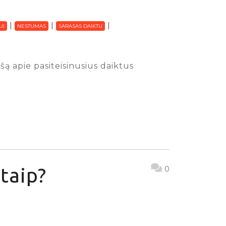
UI
NESTUMAS
SARASAS DAIKTU
ą apie pasiteisinusius daiktus
taip?
0