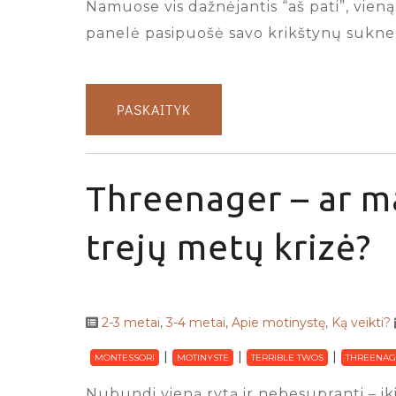
Namuose vis dažnėjantis “aš pati”, vien
panelė pasipuošė savo krikštynų suknel
PASKAITYK
Threenager – ar ma
trejų metų krizė?
2-3 metai
,
3-4 metai
,
Apie motinystę
,
Ką veikti?
MONTESSORI
MOTINYSTE
TERRIBLE TWOS
THREENAG
Nubundi vieną rytą ir nebesupranti – iki