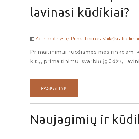
lavinasi kūdikiai?
Apie motinystę
,
Primaitinimas
,
Vaikiški atradimai
Primaitinimui ruošiamės mes rinkdami kė
kitų, primaitinimui svarbių įgūdžių lavin
PASKAITYK
Naujagimių ir kūdi