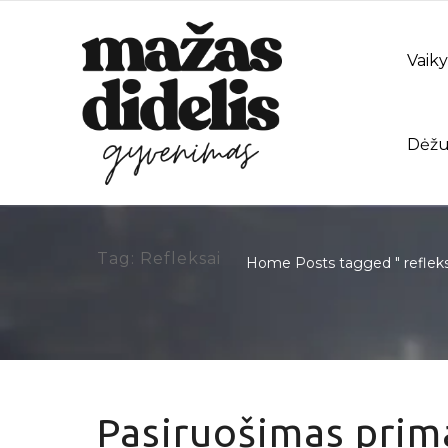
Vaiky
Dėžu
Tag: Refleksai
Home
Posts tagged " refleks
Pasiruošimas prima