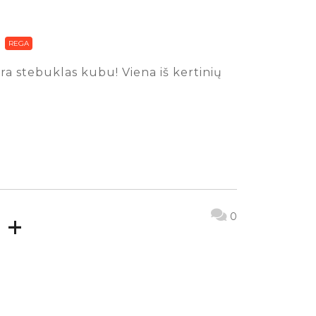
REGA
 yra stebuklas kubu! Viena iš kertinių
 +
0