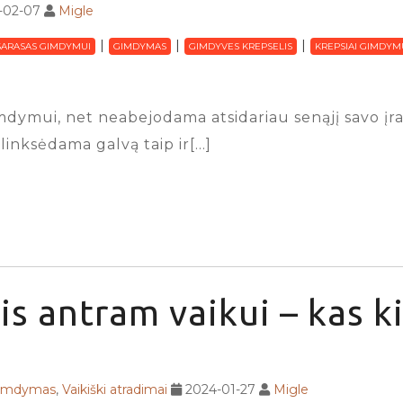
-02-07
Migle
SARASAS GIMDYMUI
GIMDYMAS
GIMDYVES KREPSELIS
KREPSIAI GIMDYM
dymui, net neabejodama atsidariau senąjį savo įraš
linksėdama galvą taip ir[…]
is antram vaikui – kas ki
gimdymas
,
Vaikiški atradimai
2024-01-27
Migle