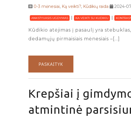
0-3 mėnesiai
,
Ką veikti?
,
Kūdikių raida
2024-07
ANKSTYVASIS UGDYMAS
KA VEIKTI SU KUDIKIU
KONTRAST
Kūdikio atėjimas į pasaulį yra stebuklas,
dedamųjų pirmaisiais mėnesiais –[…]
PASKAITYK
Krepšiai į gimdymo
atmintinė parsisiu