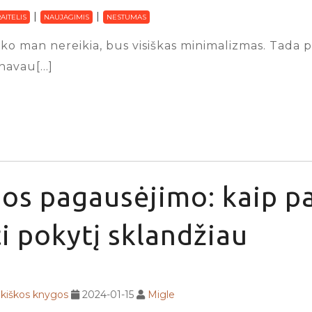
AITELIS
NAUJAGIMIS
NESTUMAS
 nieko man nereikia, bus visiškas minimalizmas. Tad
anavau[…]
os pagausėjimo: kaip p
i pokytį sklandžiau
ikiškos knygos
2024-01-15
Migle