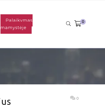
Palaikymas
0
mamystėje
ius
0