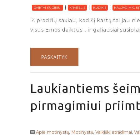
DAIKTAI KUDIKIUI
KRAITELIS
KUDIKIS
NAUJAGIMIO KR
Iš pradžių sakiau, kad šį kartą tai jau
visus Emos daiktus… ir galiausiai susipl
PASKAITYK
Laukiantiems šeim
pirmagimiui priimt
Apie motinystę
,
Motinystė
,
Vaikiški atradimai
,
Va