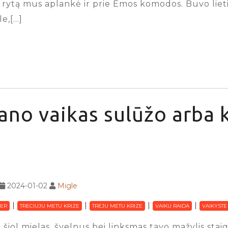
ą rytą mus aplankė ir prie Emos komodos. Buvo lieti
e,[…]
no vaikas sulūžo arba k
2024-01-02
Migle
ER
TRECIUJU METU KRIZE
TREJU METU KRIZE
VAIKU RAIDA
VAIKYSTE
 šiol mielas, švelnus bei linksmas tavo mažylis sta