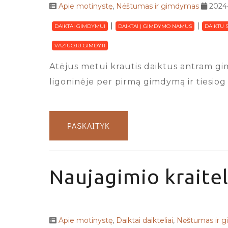
Apie motinystę
,
Nėštumas ir gimdymas
2024
DAIKTAI GIMDYMUI
DAIKTAI Į GIMDYMO NAMUS
DAIKTU 
VAZIUOJU GIMDYTI
Atėjus metui krautis daiktus antram gim
ligoninėje per pirmą gimdymą ir tiesiog 
PASKAITYK
Naujagimio kraitel
Apie motinystę
,
Daiktai daikteliai
,
Nėštumas ir 