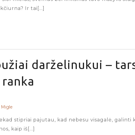
kčiurna? Ir tai[…]
užiai darželinukui – tar
ranka
Migle
iekad stipriai pajutau, kad nebesu visagalė, galinti
s, kaip iš[…]