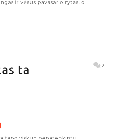
ngas ir vėsus pavasario rytas, o
as ta
2
iga tapo viskuo nepatenkintu,