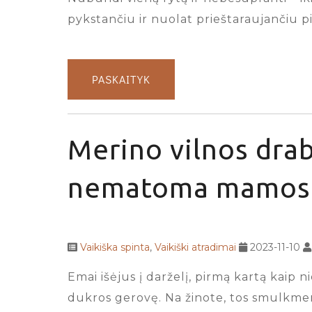
pykstančiu ir nuolat prieštaraujančiu pi
PASKAITYK
Merino vilnos drab
nematoma mamos 
Vaikiška spinta
,
Vaikiški atradimai
2023-11-10
Emai išėjus į darželį, pirmą kartą kaip n
dukros gerovę. Na žinote, tos smulkmeno