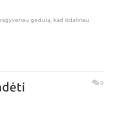
a pragyvenau gedulą, kad išdalinau
adėti
0