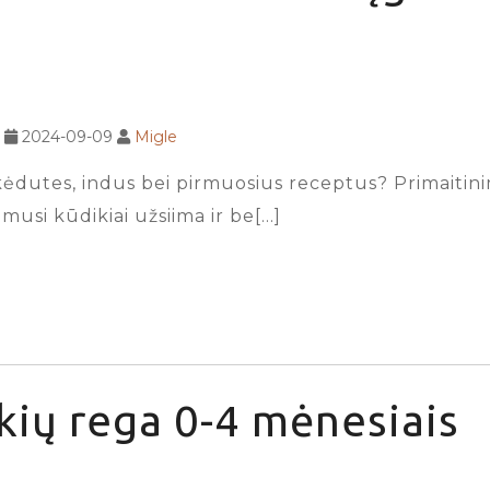
2024-09-09
Migle
dutes, indus bei pirmuosius receptus? Primaitinimui
imusi kūdikiai užsiima ir be[…]
kių rega 0-4 mėnesiais