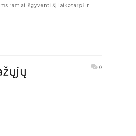
 ramiai išgyventi šį laikotarpį ir
ažųjų
0