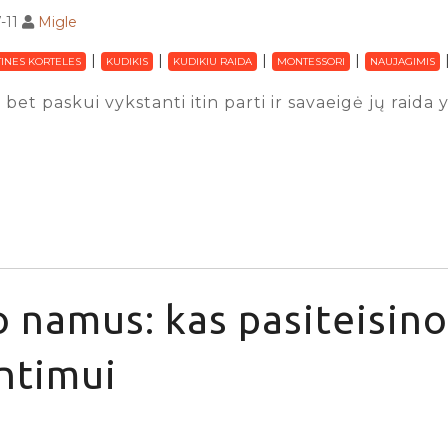
-11
Migle
INES KORTELES
KUDIKIS
KUDIKIU RAIDA
MONTESSORI
NAUJAGIMIS
 bet paskui vykstanti itin parti ir savaeigė jų raida
 namus: kas pasiteisino
ntimui