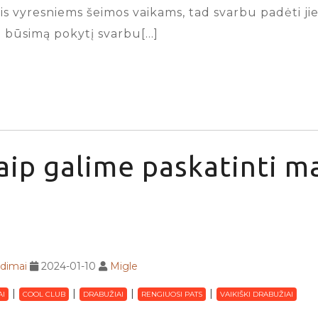
 vyresniems šeimos vaikams, tad svarbu padėti jiems
ie būsimą pokytį svarbu[…]
aip galime paskatinti m
adimai
2024-01-10
Migle
AI
COOL CLUB
DRABUŽIAI
RENGIUOSI PATS
VAIKIŠKI DRABUŽIAI