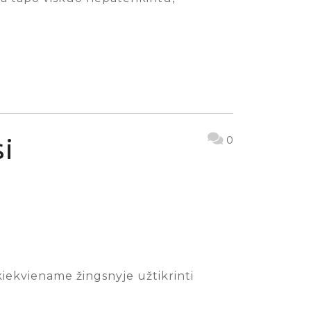
si
0
 kiekviename žingsnyje užtikrinti