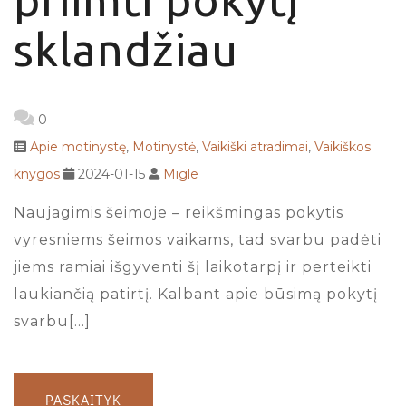
sklandžiau
0
Apie motinystę
,
Motinystė
,
Vaikiški atradimai
,
Vaikiškos
knygos
2024-01-15
Migle
Naujagimis šeimoje – reikšmingas pokytis
vyresniems šeimos vaikams, tad svarbu padėti
jiems ramiai išgyventi šį laikotarpį ir perteikti
laukiančią patirtį. Kalbant apie būsimą pokytį
svarbu[…]
PASKAITYK