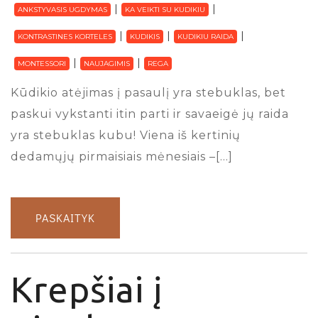
ANKSTYVASIS UGDYMAS
KA VEIKTI SU KUDIKIU
KONTRASTINES KORTELES
KUDIKIS
KUDIKIU RAIDA
MONTESSORI
NAUJAGIMIS
REGA
Kūdikio atėjimas į pasaulį yra stebuklas, bet
paskui vykstanti itin parti ir savaeigė jų raida
yra stebuklas kubu! Viena iš kertinių
dedamųjų pirmaisiais mėnesiais –[…]
PASKAITYK
Krepšiai į