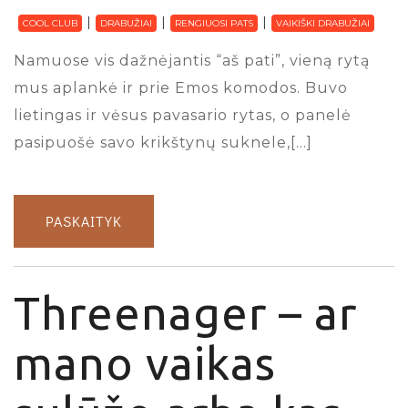
COOL CLUB
DRABUŽIAI
RENGIUOSI PATS
VAIKIŠKI DRABUŽIAI
Namuose vis dažnėjantis “aš pati”, vieną rytą
mus aplankė ir prie Emos komodos. Buvo
lietingas ir vėsus pavasario rytas, o panelė
pasipuošė savo krikštynų suknele,[…]
PASKAITYK
Threenager – ar
mano vaikas