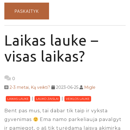
PASKAITYK
Laikas lauke –
visas laikas?
0
2-3 metai
,
Ką veikti?
2023-06-25
Migle
LAIKAS LAUKE
LAUKO ZAISLAI
VEIKLOS LAUKE
Bent pas mus, tai dabar tik taip ir vyksta
gyvenimas
Ema namo parkeliauja pavalgyt
ir pamiegot, o aš tik turėdamą laisvą akimirką