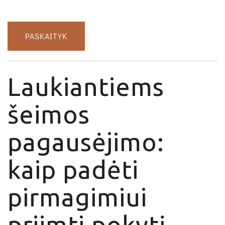
PASKAITYK
Laukiantiems
šeimos
pagausėjimo:
kaip padėti
pirmagimiui
priimti pokytį