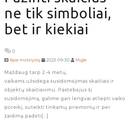
ne tik simboliai,
bet ir kiekiai
0
Apie motinystę
2023-09-30
Migle
Maždaug tarp 2-4 metų,
vaikams užsidega susidomėjimas skaičiais ir
objektų skaičiavimu. Pastebėjus šį
susidomėjimą, galime gan lengvai atliepti vaiko
poreikį, suteikti tinkamų priemonių ir per
žaidimą padėti[…]