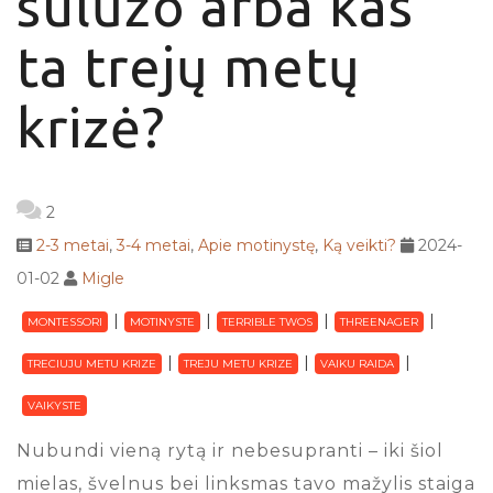
sulūžo arba kas
ta trejų metų
krizė?
2
2-3 metai
,
3-4 metai
,
Apie motinystę
,
Ką veikti?
2024-
01-02
Migle
MONTESSORI
MOTINYSTE
TERRIBLE TWOS
THREENAGER
TRECIUJU METU KRIZE
TREJU METU KRIZE
VAIKU RAIDA
VAIKYSTE
Nubundi vieną rytą ir nebesupranti – iki šiol
mielas, švelnus bei linksmas tavo mažylis staiga