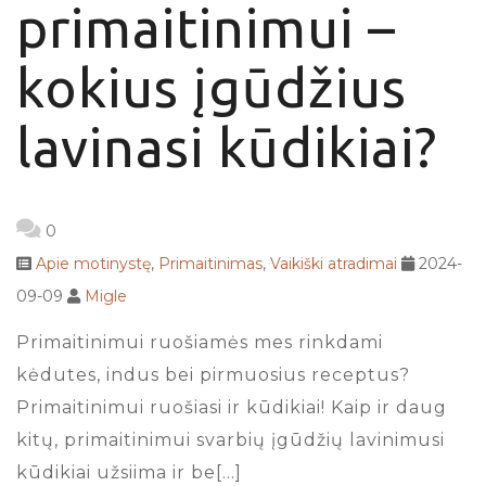
primaitinimui –
kokius įgūdžius
lavinasi kūdikiai?
0
Apie motinystę
,
Primaitinimas
,
Vaikiški atradimai
2024-
09-09
Migle
Primaitinimui ruošiamės mes rinkdami
kėdutes, indus bei pirmuosius receptus?
Primaitinimui ruošiasi ir kūdikiai! Kaip ir daug
kitų, primaitinimui svarbių įgūdžių lavinimusi
kūdikiai užsiima ir be[…]