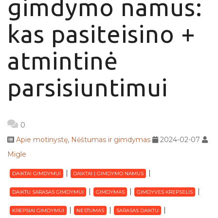
gimdymo namus:
kas pasiteisino +
atmintinė
parsisiuntimui
0
Apie motinystę
,
Nėštumas ir gimdymas
2024-02-07
Migle
DAIKTAI GIMDYMUI
DAIKTAI Į GIMDYMO NAMUS
DAIKTU SARASAS GIMDYMUI
GIMDYMAS
GIMDYVES KREPSELIS
KREPSIAI GIMDYMUI
NESTUMAS
SARASAS DAIKTU