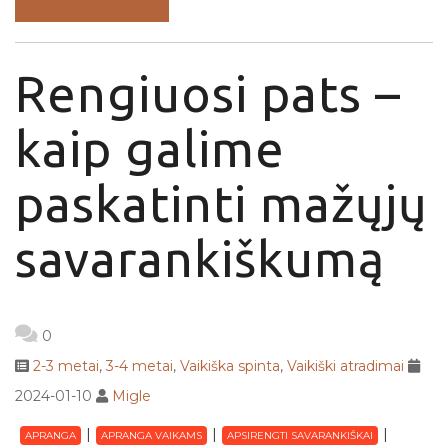
Rengiuosi pats –
kaip galime
paskatinti mažųjų
savarankiškumą
0
2-3 metai
,
3-4 metai
,
Vaikiška spinta
,
Vaikiški atradimai
2024-01-10
Migle
APRANGA
APRANGA VAIKAMS
APSIRENGTI SAVARANKIŠKAI