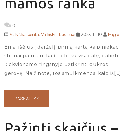
mamos ranka
0
Vaikiška spinta
,
Vaikiški atradimai
2023-11-10
Migle
Emai išėjus į darželį, pirmą kartą kaip niekad
stipriai pajutau, kad nebesu visagalė, galinti
kiekviename žingsnyje užtikrinti dukros
gerovę. Na žinote, tos smulkmenos, kaip iš[…]
PASKAITYK
Pažinti skaičius –