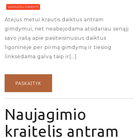
VAZIUOJU GIMDYTI
Atėjus metui krautis daiktus antram
gimdymui, net neabejodama atsidariau senąjį
savo įrašą apie pasiteisinusius daiktus
ligoninėje per pirmą gimdymą ir tiesiog
linksėdama galvą taip ir[…]
PASKAITYK
Naujagimio
kraitelis antram