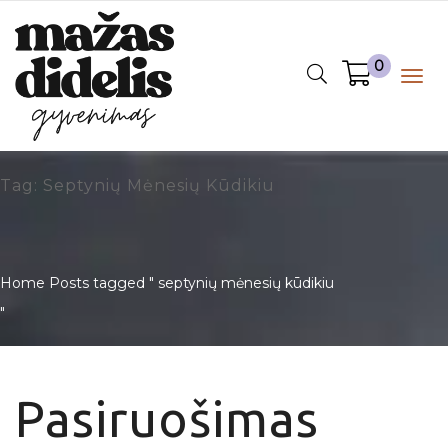
0
Togg
navig
Tag: Septynių Mėnesių Kūdikiu
Home
Posts tagged " septynių mėnesių kūdikiu
"
Pasiruošimas