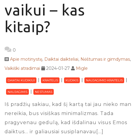
vaikui – kas
kitaip?
0
Apie motinystę
,
Daiktai daikteliai
,
Nėštumas ir gimdymas
,
Vaikiški atradimai
2024-01-27
Migle
DAIKTAI KUDIKIUI
KRAITELIS
KUDIKIS
NAUJAGIMIO KRAITELIS
NAUJAGIMIS
NESTUMAS
Iš pradžių sakiau, kad šį kartą tai jau nieko man
nereikia, bus visiškas minimalizmas. Tada
pragyvenau gedulą, kad išdalinau visus Emos
daiktus… ir galiausiai susiplanavau[…]