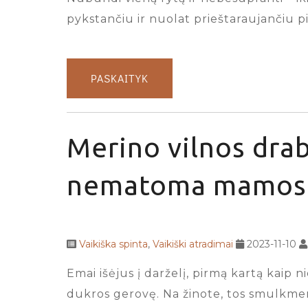
pykstančiu ir nuolat prieštaraujančiu pi
PASKAITYK
Merino vilnos drab
nematoma mamos 
Vaikiška spinta
,
Vaikiški atradimai
2023-11-10
Emai išėjus į darželį, pirmą kartą kaip n
dukros gerovę. Na žinote, tos smulkmeno