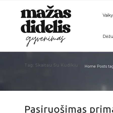
Vaiky
Dėžu
Tag: Skaitau Su Kudikiu
Home
Posts tag
Pasiruošimas prima