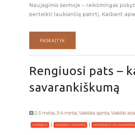
Naujagimis šeimoje – reikšmingas pokytis
perteikti laukiančią patirtį. Kalbant ap
PASKAITYK
Rengiuosi pats – k
savarankiškumą
2-3 metai
,
3-4 metai
,
Vaikiška spinta
,
Vaikiški atr
APRANGA
APRANGA VAIKAMS
APSIRENGTI SAVARANKIŠK