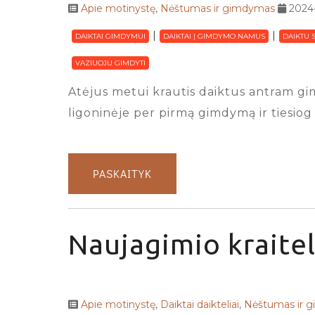
Apie motinystę
,
Nėštumas ir gimdymas
2024
DAIKTAI GIMDYMUI
DAIKTAI Į GIMDYMO NAMUS
DAIKTU 
VAZIUOJU GIMDYTI
Atėjus metui krautis daiktus antram gim
ligoninėje per pirmą gimdymą ir tiesiog 
PASKAITYK
Naujagimio kraitel
Apie motinystę
,
Daiktai daikteliai
,
Nėštumas ir 