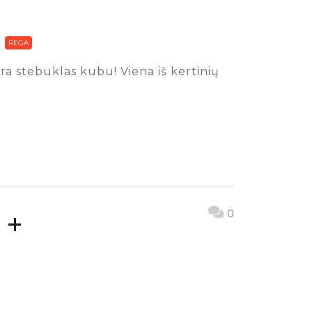
REGA
 yra stebuklas kubu! Viena iš kertinių
 +
0