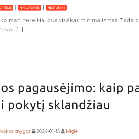
AITELIS
NAUJAGIMIS
NESTUMAS
 nieko man nereikia, bus visiškas minimalizmas. Tad
anavau[…]
os pagausėjimo: kaip p
i pokytį sklandžiau
ikiškos knygos
2024-01-15
Migle