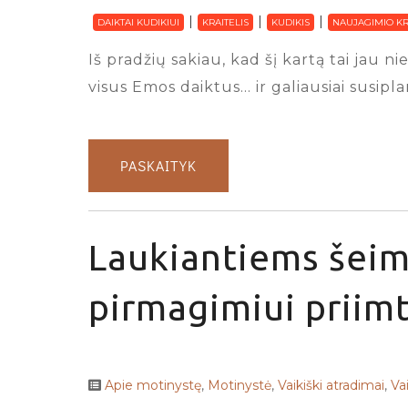
DAIKTAI KUDIKIUI
KRAITELIS
KUDIKIS
NAUJAGIMIO KR
Iš pradžių sakiau, kad šį kartą tai jau
visus Emos daiktus… ir galiausiai susipl
PASKAITYK
Laukiantiems šeim
pirmagimiui priimt
Apie motinystę
,
Motinystė
,
Vaikiški atradimai
,
Va