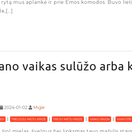
ą rytą mus aplankė ir prie Emos komodos. Buvo lieti
e,[…]
no vaikas sulūžo arba k
2024-01-02
Migle
ER
TRECIUJU METU KRIZE
TREJU METU KRIZE
VAIKU RAIDA
VAIKYSTE
 šiol mielas, švelnus bei linksmas tavo mažylis sta