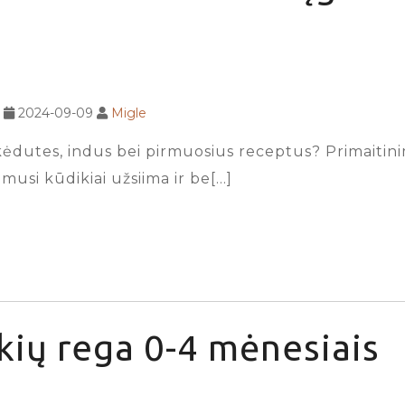
2024-09-09
Migle
dutes, indus bei pirmuosius receptus? Primaitinimui
imusi kūdikiai užsiima ir be[…]
kių rega 0-4 mėnesiais