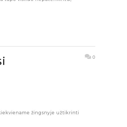
si
0
 kiekviename žingsnyje užtikrinti