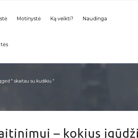
stė
Motinystė
Ką veikti?
Naudinga
tės
ged " skaitau su kudikiu "
itinimui – kokius įgūdž