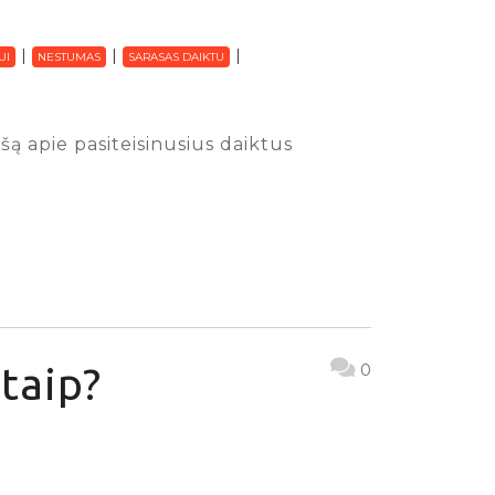
UI
NESTUMAS
SARASAS DAIKTU
ą apie pasiteisinusius daiktus
taip?
0