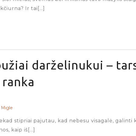
kčiurna? Ir tai[…]
užiai darželinukui – tar
ranka
Migle
iekad stipriai pajutau, kad nebesu visagalė, galinti
s, kaip iš[…]