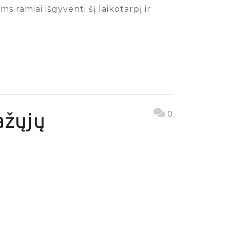
 ramiai išgyventi šį laikotarpį ir
ažųjų
0