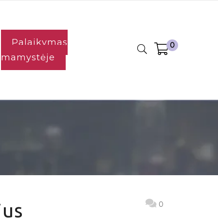
Palaikymas
0
mamystėje
ius
0