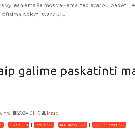
 vyresniems šeimos vaikams, tad svarbu padėti jiems
ie būsimą pokytį svarbu[…]
aip galime paskatinti m
adimai
2024-01-10
Migle
AI
COOL CLUB
DRABUŽIAI
RENGIUOSI PATS
VAIKIŠKI DRABUŽIAI