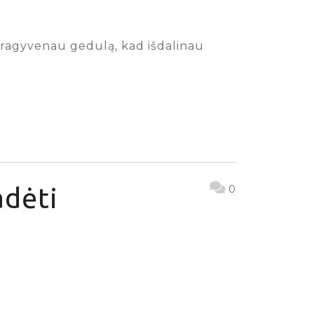
a pragyvenau gedulą, kad išdalinau
adėti
0