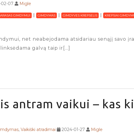
-02-07
Migle
SARASAS GIMDYMUI
GIMDYMAS
GIMDYVES KREPSELIS
KREPSIAI GIMDYM
dymui, net neabejodama atsidariau senąjį savo įraš
linksėdama galvą taip ir[…]
is antram vaikui – kas ki
gimdymas
,
Vaikiški atradimai
2024-01-27
Migle