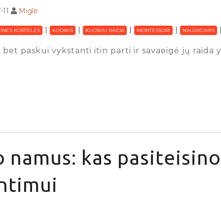
-11
Migle
INES KORTELES
KUDIKIS
KUDIKIU RAIDA
MONTESSORI
NAUJAGIMIS
 bet paskui vykstanti itin parti ir savaeigė jų raida
 namus: kas pasiteisino
ntimui