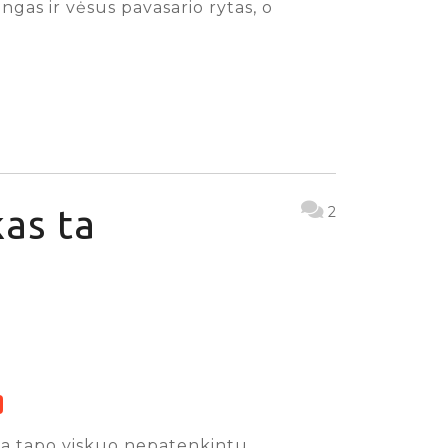
ngas ir vėsus pavasario rytas, o
as ta
2
iga tapo viskuo nepatenkintu,