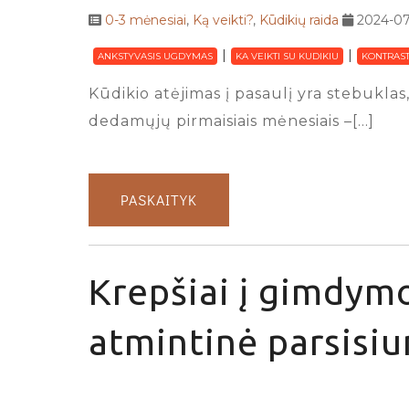
0-3 mėnesiai
,
Ką veikti?
,
Kūdikių raida
2024-07
ANKSTYVASIS UGDYMAS
KA VEIKTI SU KUDIKIU
KONTRAST
Kūdikio atėjimas į pasaulį yra stebuklas,
dedamųjų pirmaisiais mėnesiais –[…]
PASKAITYK
Krepšiai į gimdymo
atmintinė parsisiu