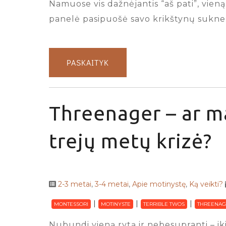
Namuose vis dažnėjantis “aš pati”, vien
panelė pasipuošė savo krikštynų suknel
PASKAITYK
Threenager – ar ma
trejų metų krizė?
2-3 metai
,
3-4 metai
,
Apie motinystę
,
Ką veikti?
MONTESSORI
MOTINYSTE
TERRIBLE TWOS
THREENAG
Nubundi vieną rytą ir nebesupranti – iki