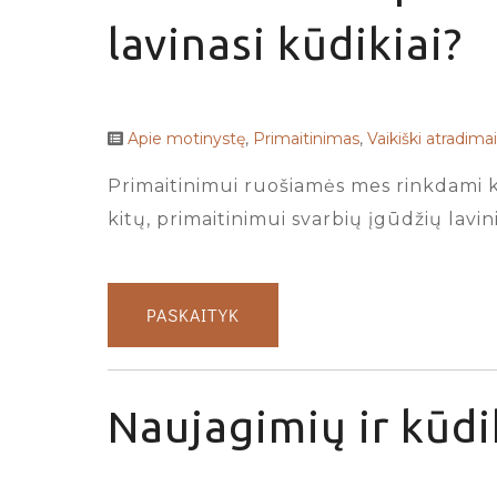
lavinasi kūdikiai?
Apie motinystę
,
Primaitinimas
,
Vaikiški atradimai
Primaitinimui ruošiamės mes rinkdami kė
kitų, primaitinimui svarbių įgūdžių lavin
PASKAITYK
Naujagimių ir kūdi