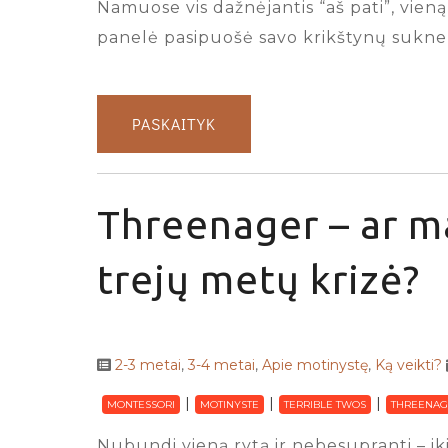
Namuose vis dažnėjantis “aš pati”, vien
panelė pasipuošė savo krikštynų suknel
PASKAITYK
Threenager – ar ma
trejų metų krizė?
2-3 metai
,
3-4 metai
,
Apie motinystę
,
Ką veikti?
MONTESSORI
MOTINYSTE
TERRIBLE TWOS
THREENAG
Nubundi vieną rytą ir nebesupranti – iki