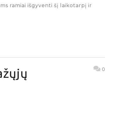
 ramiai išgyventi šį laikotarpį ir
ažųjų
0