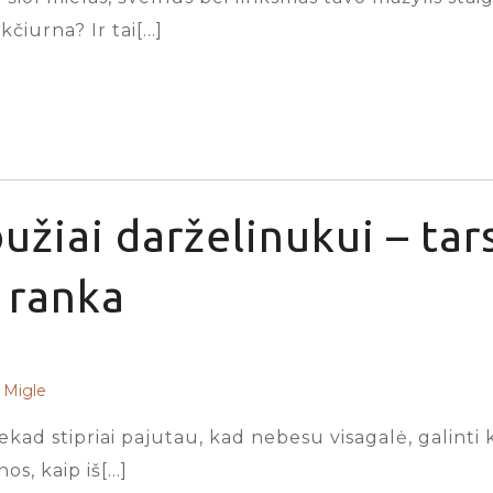
kčiurna? Ir tai[…]
užiai darželinukui – tar
ranka
Migle
iekad stipriai pajutau, kad nebesu visagalė, galinti
s, kaip iš[…]