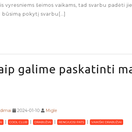
 vyresniems šeimos vaikams, tad svarbu padėti jiems
ie būsimą pokytį svarbu[…]
aip galime paskatinti m
adimai
2024-01-10
Migle
AI
COOL CLUB
DRABUŽIAI
RENGIUOSI PATS
VAIKIŠKI DRABUŽIAI