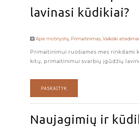
lavinasi kūdikiai?
Apie motinystę
,
Primaitinimas
,
Vaikiški atradimai
Primaitinimui ruošiamės mes rinkdami kė
kitų, primaitinimui svarbių įgūdžių lavin
PASKAITYK
Naujagimių ir kūdi