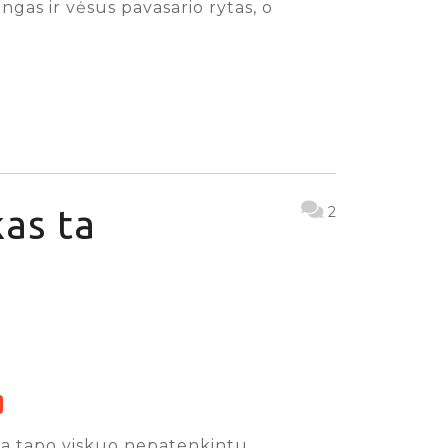
ngas ir vėsus pavasario rytas, o
as ta
2
iga tapo viskuo nepatenkintu,