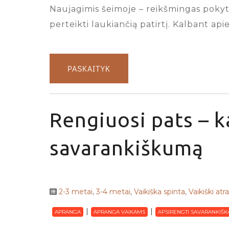
Naujagimis šeimoje – reikšmingas pokytis
perteikti laukiančią patirtį. Kalbant ap
PASKAITYK
Rengiuosi pats – k
savarankiškumą
2-3 metai
,
3-4 metai
,
Vaikiška spinta
,
Vaikiški atr
APRANGA
APRANGA VAIKAMS
APSIRENGTI SAVARANKIŠK