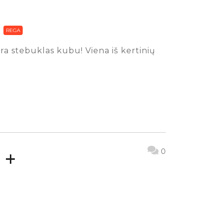
REGA
 yra stebuklas kubu! Viena iš kertinių
 +
0