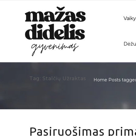
Vaiky
Dėžu
Tag: Stalčių Užraktas
Home
Posts tagged 
Pasiruošimas prima