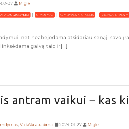
-02-07
Migle
SARASAS GIMDYMUI
GIMDYMAS
GIMDYVES KREPSELIS
KREPSIAI GIMDYM
dymui, net neabejodama atsidariau senąjį savo įraš
linksėdama galvą taip ir[…]
is antram vaikui – kas ki
gimdymas
,
Vaikiški atradimai
2024-01-27
Migle