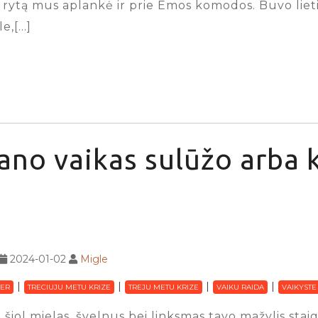
ą rytą mus aplankė ir prie Emos komodos. Buvo lieti
e,[…]
no vaikas sulūžo arba k
2024-01-02
Migle
ER
TRECIUJU METU KRIZE
TREJU METU KRIZE
VAIKU RAIDA
VAIKYSTE
 šiol mielas, švelnus bei linksmas tavo mažylis sta