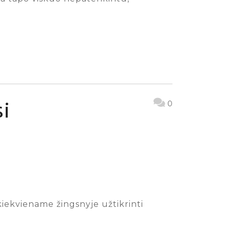
si
0
 kiekviename žingsnyje užtikrinti