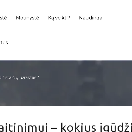
stė
Motinystė
Ką veikti?
Naudinga
tės
" stalčių užraktas "
itinimui – kokius įgūdž