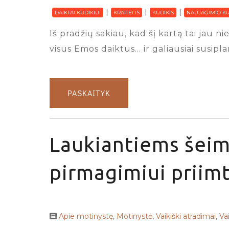
DAIKTAI KUDIKIUI
KRAITELIS
KUDIKIS
NAUJAGIMIO KR
Iš pradžių sakiau, kad šį kartą tai jau
visus Emos daiktus… ir galiausiai susipl
PASKAITYK
Laukiantiems šeim
pirmagimiui priimt
Apie motinystę
,
Motinystė
,
Vaikiški atradimai
,
Va