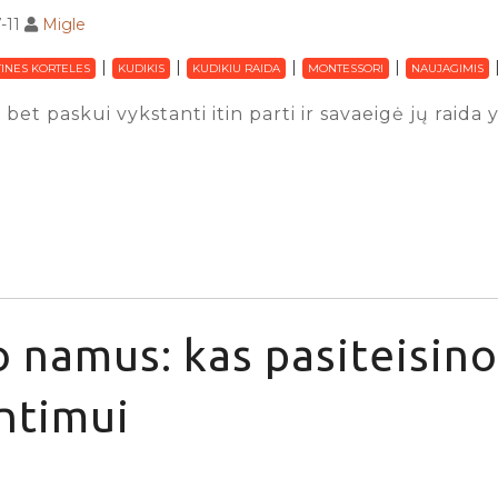
-11
Migle
INES KORTELES
KUDIKIS
KUDIKIU RAIDA
MONTESSORI
NAUJAGIMIS
 bet paskui vykstanti itin parti ir savaeigė jų raida
 namus: kas pasiteisino
ntimui