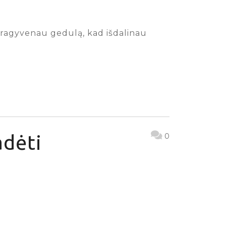
a pragyvenau gedulą, kad išdalinau
adėti
0