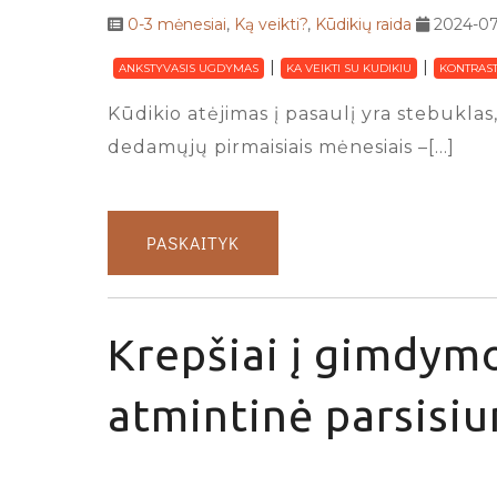
0-3 mėnesiai
,
Ką veikti?
,
Kūdikių raida
2024-07
ANKSTYVASIS UGDYMAS
KA VEIKTI SU KUDIKIU
KONTRAST
Kūdikio atėjimas į pasaulį yra stebuklas,
dedamųjų pirmaisiais mėnesiais –[…]
PASKAITYK
Krepšiai į gimdymo
atmintinė parsisiu