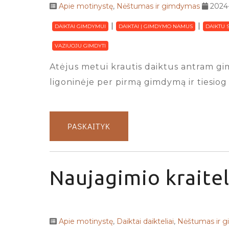
Apie motinystę
,
Nėštumas ir gimdymas
2024
DAIKTAI GIMDYMUI
DAIKTAI Į GIMDYMO NAMUS
DAIKTU 
VAZIUOJU GIMDYTI
Atėjus metui krautis daiktus antram gim
ligoninėje per pirmą gimdymą ir tiesiog 
PASKAITYK
Naujagimio kraitel
Apie motinystę
,
Daiktai daikteliai
,
Nėštumas ir 