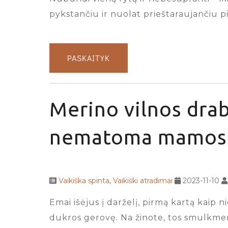
pykstančiu ir nuolat prieštaraujančiu pi
PASKAITYK
Merino vilnos drab
nematoma mamos 
Vaikiška spinta
,
Vaikiški atradimai
2023-11-10
Emai išėjus į darželį, pirmą kartą kaip n
dukros gerovę. Na žinote, tos smulkmeno