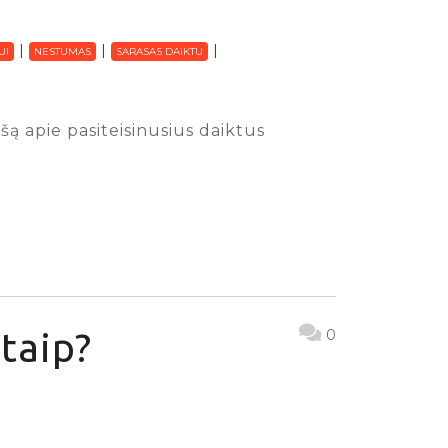
UI
NESTUMAS
SARASAS DAIKTU
ą apie pasiteisinusius daiktus
taip?
0