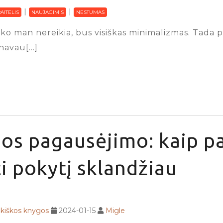
AITELIS
NAUJAGIMIS
NESTUMAS
 nieko man nereikia, bus visiškas minimalizmas. Tad
anavau[…]
os pagausėjimo: kaip p
i pokytį sklandžiau
ikiškos knygos
2024-01-15
Migle