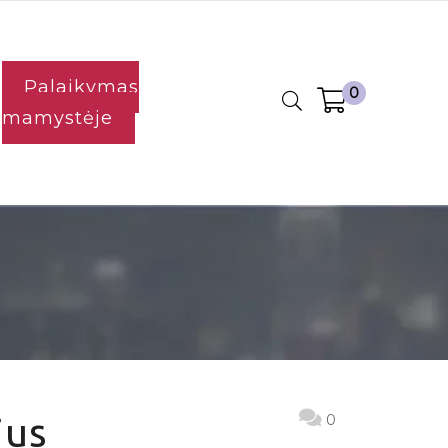
Palaikymas
0
mamystėje
ius
0