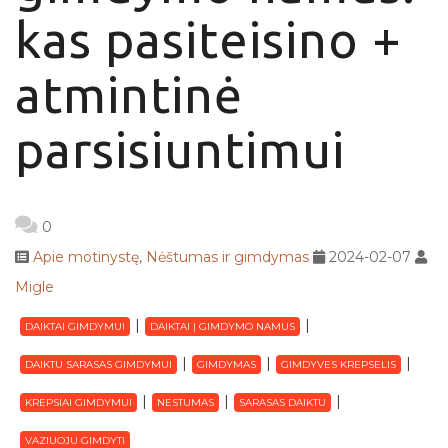
kas pasiteisino +
atmintinė
parsisiuntimui
0
Apie motinystę
,
Nėštumas ir gimdymas
2024-02-07
Migle
DAIKTAI GIMDYMUI
DAIKTAI Į GIMDYMO NAMUS
DAIKTU SARASAS GIMDYMUI
GIMDYMAS
GIMDYVES KREPSELIS
KREPSIAI GIMDYMUI
NESTUMAS
SARASAS DAIKTU
VAZIUOJU GIMDYTI