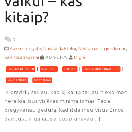
vaikui – kas
kitaip?
0
Apie motinystę
,
Daiktai daikteliai
,
Nėštumas ir gimdymas
,
Vaikiški atradimai
2024-01-27
Migle
DAIKTAI KUDIKIUI
KRAITELIS
KUDIKIS
NAUJAGIMIO KRAITELIS
NAUJAGIMIS
NESTUMAS
Iš pradžių sakiau, kad šį kartą tai jau nieko man
nereikia, bus visiškas minimalizmas. Tada
pragyvenau gedulą, kad išdalinau visus Emos
daiktus… ir galiausiai susiplanavau[…]