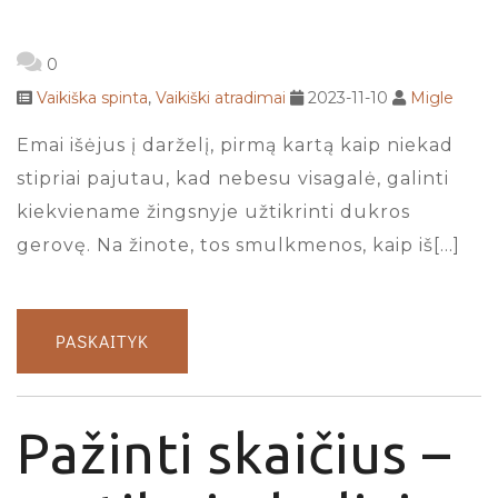
0
Vaikiška spinta
,
Vaikiški atradimai
2023-11-10
Migle
Emai išėjus į darželį, pirmą kartą kaip niekad
stipriai pajutau, kad nebesu visagalė, galinti
kiekviename žingsnyje užtikrinti dukros
gerovę. Na žinote, tos smulkmenos, kaip iš[…]
PASKAITYK
Pažinti skaičius –