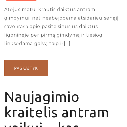
Atėjus metui krautis daiktus antram
gimdymui, net neabejodama atsidariau senąjį
savo įrašą apie pasiteisinusius daiktus
ligoninėje per pirmą gimdymą ir tiesiog
linksėdama galvą taip ir[…]
PASKAITYK
Naujagimio
kraitelis antram