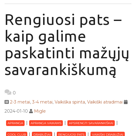
Rengiuosi pats –
kaip galime
paskatinti mažųjų
savarankiškumą
0
2-3 metai
,
3-4 metai
,
Vaikiška spinta
,
Vaikiški atradimai
2024-01-10
Migle
APRANGA
APRANGA VAIKAMS
APSIRENGTI SAVARANKIŠKAI
COOL CLUB
DRABUŽIAI
RENGIUOSI PATS
VAIKIŠKI DRABUŽIAI