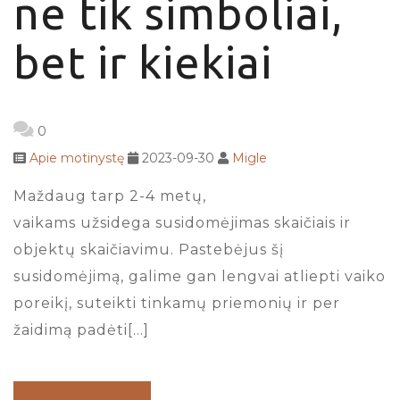
ne tik simboliai,
bet ir kiekiai
0
Apie motinystę
2023-09-30
Migle
Maždaug tarp 2-4 metų,
vaikams užsidega susidomėjimas skaičiais ir
objektų skaičiavimu. Pastebėjus šį
susidomėjimą, galime gan lengvai atliepti vaiko
poreikį, suteikti tinkamų priemonių ir per
žaidimą padėti[…]