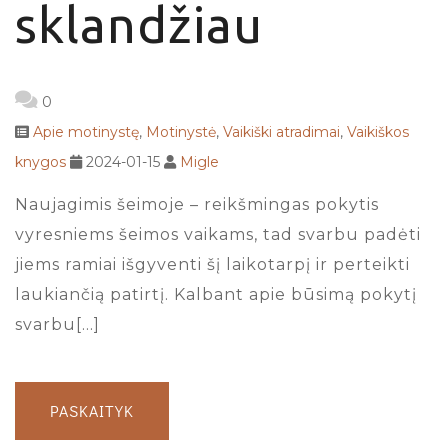
sklandžiau
0
Apie motinystę
,
Motinystė
,
Vaikiški atradimai
,
Vaikiškos
knygos
2024-01-15
Migle
Naujagimis šeimoje – reikšmingas pokytis
vyresniems šeimos vaikams, tad svarbu padėti
jiems ramiai išgyventi šį laikotarpį ir perteikti
laukiančią patirtį. Kalbant apie būsimą pokytį
svarbu[…]
PASKAITYK