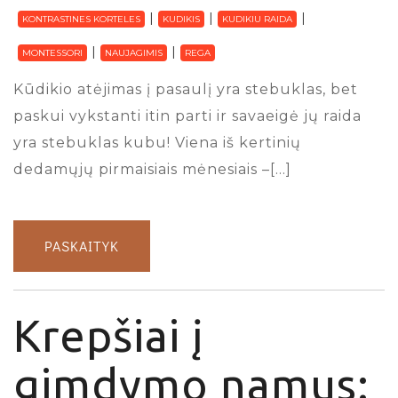
KONTRASTINES KORTELES
KUDIKIS
KUDIKIU RAIDA
MONTESSORI
NAUJAGIMIS
REGA
Kūdikio atėjimas į pasaulį yra stebuklas, bet
paskui vykstanti itin parti ir savaeigė jų raida
yra stebuklas kubu! Viena iš kertinių
dedamųjų pirmaisiais mėnesiais –[…]
PASKAITYK
Krepšiai į
gimdymo namus: