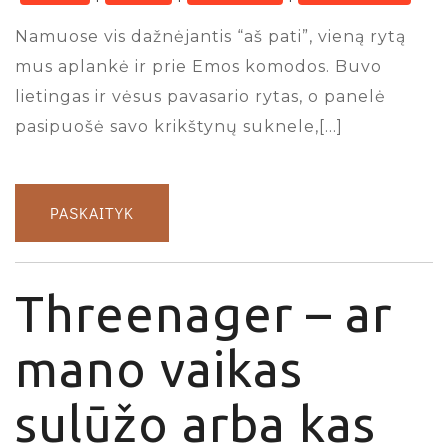
Namuose vis dažnėjantis “aš pati”, vieną rytą
mus aplankė ir prie Emos komodos. Buvo
lietingas ir vėsus pavasario rytas, o panelė
pasipuošė savo krikštynų suknele,[…]
PASKAITYK
Threenager – ar
mano vaikas
sulūžo arba kas