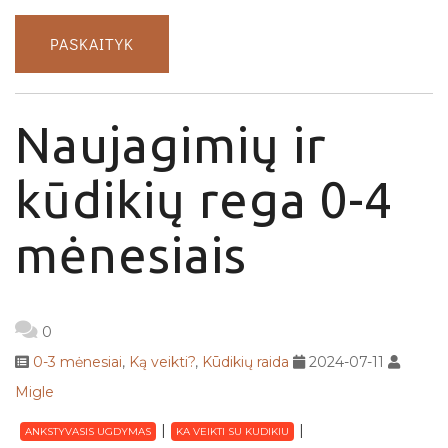
PASKAITYK
Naujagimių ir
kūdikių rega 0-4
mėnesiais
0
0-3 mėnesiai
,
Ką veikti?
,
Kūdikių raida
2024-07-11
Migle
ANKSTYVASIS UGDYMAS
KA VEIKTI SU KUDIKIU