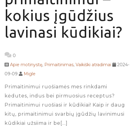
kokius įgūdžius
lavinasi kūdikiai?
0
Apie motinystę
,
Primaitinimas
,
Vaikiški atradimai
2024-
09-09
Migle
Primaitinimui ruošiamės mes rinkdami
kėdutes, indus bei pirmuosius receptus?
Primaitinimui ruošiasi ir kūdikiai! Kaip ir daug
kitų, primaitinimui svarbių įgūdžių lavinimusi
kūdikiai užsiima ir be[…]