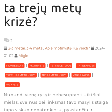
ta trejų metų
krizė?
2
2-3 metai
,
3-4 metai
,
Apie motinystę
,
Ką veikti?
2024-
01-02
Migle
MONTESSORI
MOTINYSTE
TERRIBLE TWOS
THREENAGER
TRECIUJU METU KRIZE
TREJU METU KRIZE
VAIKU RAIDA
VAIKYSTE
Nubundi vieną rytą ir nebesupranti – iki šiol
mielas, švelnus bei linksmas tavo mažylis staiga
tapo viskuo nepatenkintu, pykstančiu ir