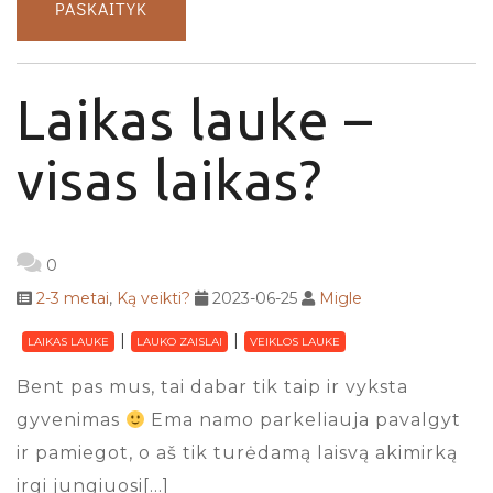
PASKAITYK
Laikas lauke –
visas laikas?
0
2-3 metai
,
Ką veikti?
2023-06-25
Migle
LAIKAS LAUKE
LAUKO ZAISLAI
VEIKLOS LAUKE
Bent pas mus, tai dabar tik taip ir vyksta
gyvenimas
Ema namo parkeliauja pavalgyt
ir pamiegot, o aš tik turėdamą laisvą akimirką
irgi jungiuosi[…]