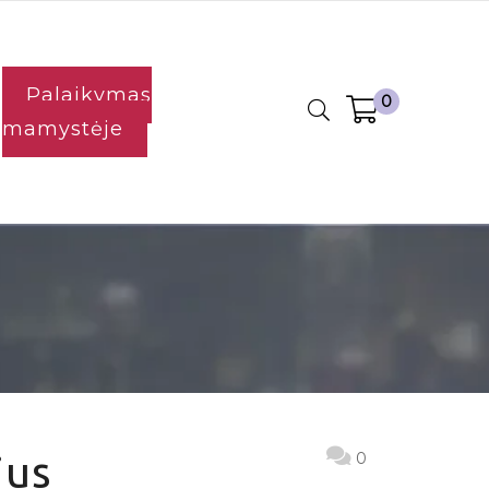
Palaikymas
0
mamystėje
ius
0