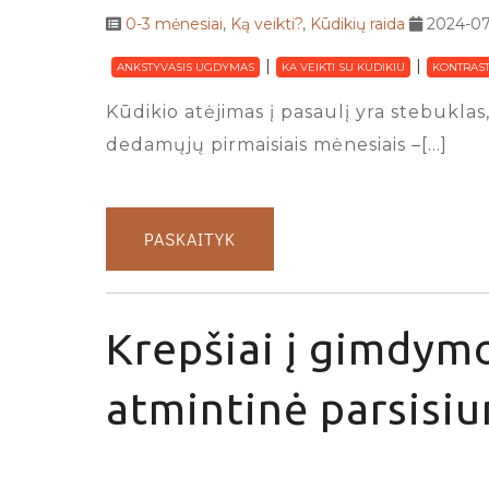
0-3 mėnesiai
,
Ką veikti?
,
Kūdikių raida
2024-07
ANKSTYVASIS UGDYMAS
KA VEIKTI SU KUDIKIU
KONTRAST
Kūdikio atėjimas į pasaulį yra stebuklas,
dedamųjų pirmaisiais mėnesiais –[…]
PASKAITYK
Krepšiai į gimdymo
atmintinė parsisiu