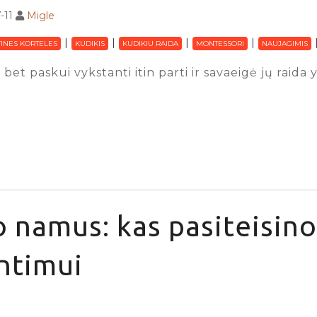
-11
Migle
INES KORTELES
KUDIKIS
KUDIKIU RAIDA
MONTESSORI
NAUJAGIMIS
 bet paskui vykstanti itin parti ir savaeigė jų raida
 namus: kas pasiteisino
ntimui