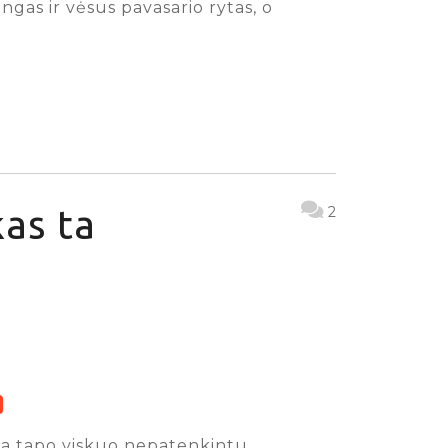
ngas ir vėsus pavasario rytas, o
as ta
2
iga tapo viskuo nepatenkintu,