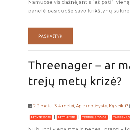
Namuose vis dažnėjantis “aš pati”, vien
panelė pasipuošė savo krikštynų suknel
PASKAITYK
Threenager – ar ma
trejų metų krizė?
2-3 metai
,
3-4 metai
,
Apie motinystę
,
Ką veikti?
MONTESSORI
MOTINYSTE
TERRIBLE TWOS
THREENAG
Nubundi vieną rytą ir nebesupranti – iki