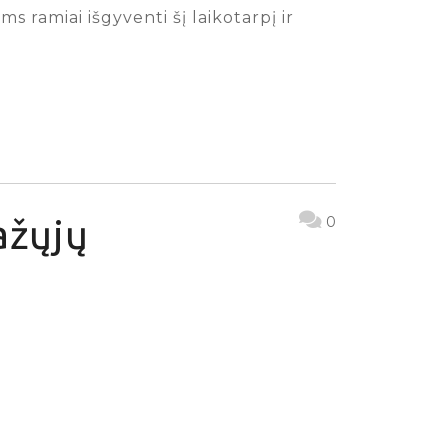
 ramiai išgyventi šį laikotarpį ir
ažųjų
0