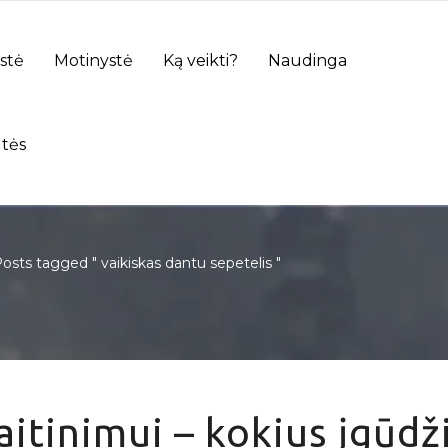
stė
Motinystė
Ką veikti?
Naudinga
tės
osts tagged " vaikiskas dantu sepetelis "
itinimui – kokius įgūdž