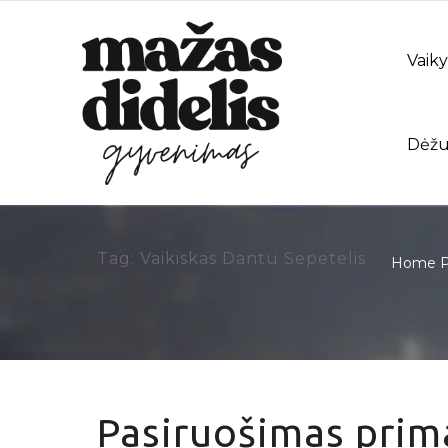
Vaiky
Dėžu
Tag: Vaikiskas Dantu Sepetelis
Home
P
Pasiruošimas prima