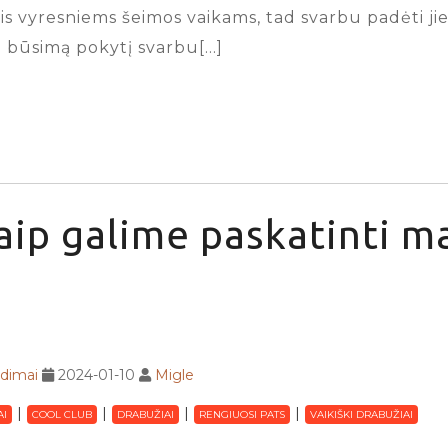
 vyresniems šeimos vaikams, tad svarbu padėti jiems
ie būsimą pokytį svarbu[…]
aip galime paskatinti m
adimai
2024-01-10
Migle
AI
COOL CLUB
DRABUŽIAI
RENGIUOSI PATS
VAIKIŠKI DRABUŽIAI