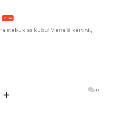
REGA
 yra stebuklas kubu! Viena iš kertinių
 +
0