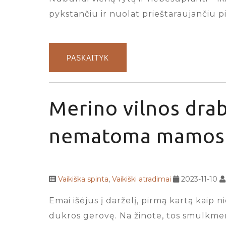
pykstančiu ir nuolat prieštaraujančiu pi
PASKAITYK
Merino vilnos drab
nematoma mamos 
Vaikiška spinta
,
Vaikiški atradimai
2023-11-10
Emai išėjus į darželį, pirmą kartą kaip n
dukros gerovę. Na žinote, tos smulkmeno