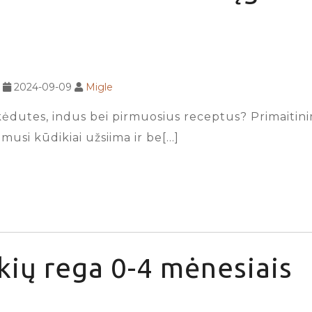
2024-09-09
Migle
dutes, indus bei pirmuosius receptus? Primaitinimui
imusi kūdikiai užsiima ir be[…]
kių rega 0-4 mėnesiais