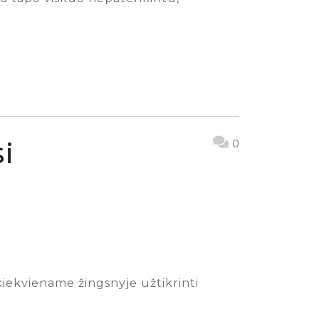
si
0
 kiekviename žingsnyje užtikrinti