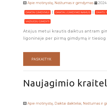
Apie motinystę
,
Nėštumas ir gimdymas
2024
DAIKTAI GIMDYMUI
DAIKTAI Į GIMDYMO NAMUS
DAIKTU 
VAZIUOJU GIMDYTI
Atėjus metui krautis daiktus antram gim
ligoninėje per pirmą gimdymą ir tiesiog 
PASKAITYK
Naujagimio kraitel
Apie motinystę
,
Daiktai daikteliai
,
Nėštumas ir 