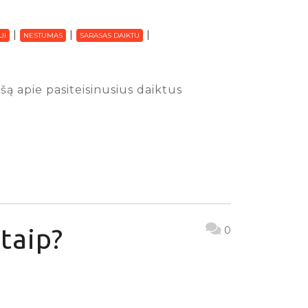
UI
NESTUMAS
SARASAS DAIKTU
ą apie pasiteisinusius daiktus
taip?
0