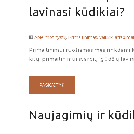
lavinasi kūdikiai?
Apie motinystę
,
Primaitinimas
,
Vaikiški atradimai
Primaitinimui ruošiamės mes rinkdami kė
kitų, primaitinimui svarbių įgūdžių lavin
PASKAITYK
Naujagimių ir kūdi