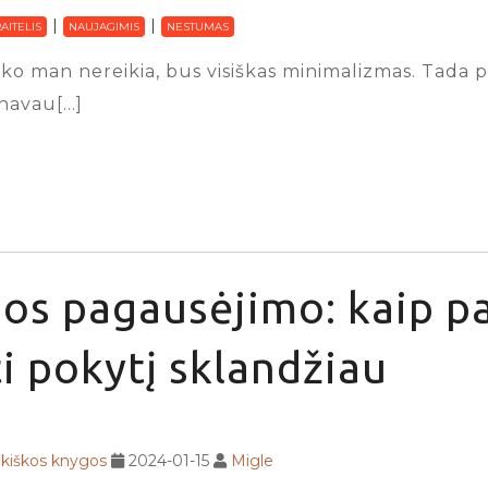
AITELIS
NAUJAGIMIS
NESTUMAS
 nieko man nereikia, bus visiškas minimalizmas. Tad
anavau[…]
os pagausėjimo: kaip p
i pokytį sklandžiau
ikiškos knygos
2024-01-15
Migle