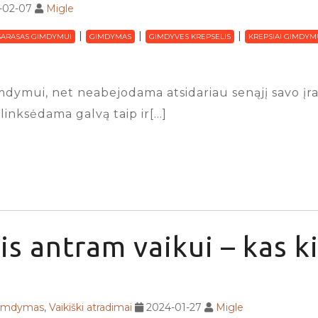
-02-07
Migle
SARASAS GIMDYMUI
GIMDYMAS
GIMDYVES KREPSELIS
KREPSIAI GIMDYM
dymui, net neabejodama atsidariau senąjį savo įraš
linksėdama galvą taip ir[…]
is antram vaikui – kas ki
gimdymas
,
Vaikiški atradimai
2024-01-27
Migle