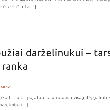
kčiurna? Ir tai[…]
užiai darželinukui – tar
ranka
Migle
iekad stipriai pajutau, kad nebesu visagalė, galinti
s, kaip iš[…]