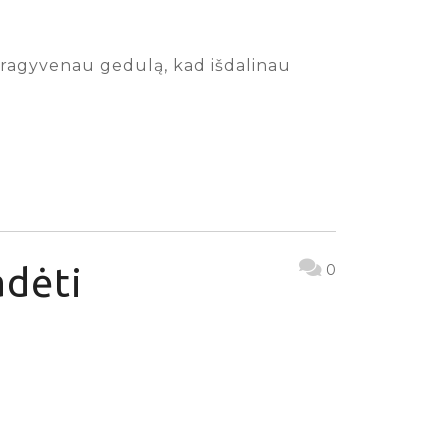
a pragyvenau gedulą, kad išdalinau
adėti
0