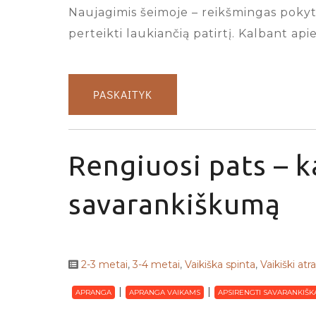
Naujagimis šeimoje – reikšmingas pokytis
perteikti laukiančią patirtį. Kalbant ap
PASKAITYK
Rengiuosi pats – k
savarankiškumą
2-3 metai
,
3-4 metai
,
Vaikiška spinta
,
Vaikiški atr
APRANGA
APRANGA VAIKAMS
APSIRENGTI SAVARANKIŠK