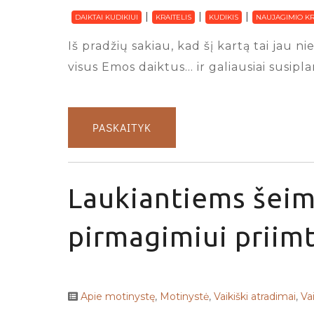
DAIKTAI KUDIKIUI
KRAITELIS
KUDIKIS
NAUJAGIMIO KR
Iš pradžių sakiau, kad šį kartą tai jau
visus Emos daiktus… ir galiausiai susipl
PASKAITYK
Laukiantiems šeim
pirmagimiui priimt
Apie motinystę
,
Motinystė
,
Vaikiški atradimai
,
Va