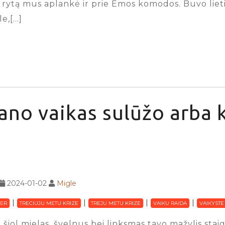
ą rytą mus aplankė ir prie Emos komodos. Buvo lieti
e,[…]
no vaikas sulūžo arba k
2024-01-02
Migle
ER
TRECIUJU METU KRIZE
TREJU METU KRIZE
VAIKU RAIDA
VAIKYSTE
 šiol mielas, švelnus bei linksmas tavo mažylis sta