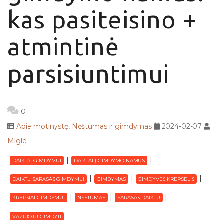
kas pasiteisino +
atmintinė
parsisiuntimui
0
Apie motinystę
,
Nėštumas ir gimdymas
2024-02-07
Migle
DAIKTAI GIMDYMUI
DAIKTAI Į GIMDYMO NAMUS
DAIKTU SARASAS GIMDYMUI
GIMDYMAS
GIMDYVES KREPSELIS
KREPSIAI GIMDYMUI
NESTUMAS
SARASAS DAIKTU
VAZIUOJU GIMDYTI