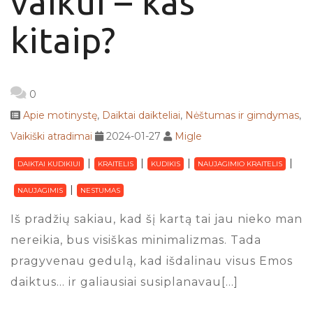
vaikui – kas
kitaip?
0
Apie motinystę
,
Daiktai daikteliai
,
Nėštumas ir gimdymas
,
Vaikiški atradimai
2024-01-27
Migle
DAIKTAI KUDIKIUI
KRAITELIS
KUDIKIS
NAUJAGIMIO KRAITELIS
NAUJAGIMIS
NESTUMAS
Iš pradžių sakiau, kad šį kartą tai jau nieko man
nereikia, bus visiškas minimalizmas. Tada
pragyvenau gedulą, kad išdalinau visus Emos
daiktus… ir galiausiai susiplanavau[…]