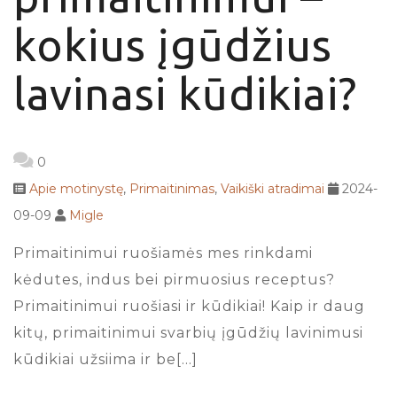
kokius įgūdžius
lavinasi kūdikiai?
0
Apie motinystę
,
Primaitinimas
,
Vaikiški atradimai
2024-
09-09
Migle
Primaitinimui ruošiamės mes rinkdami
kėdutes, indus bei pirmuosius receptus?
Primaitinimui ruošiasi ir kūdikiai! Kaip ir daug
kitų, primaitinimui svarbių įgūdžių lavinimusi
kūdikiai užsiima ir be[…]