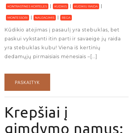
KONTRASTINES KORTELES
KUDIKIS
KUDIKIU RAIDA
MONTESSORI
NAUJAGIMIS
REGA
Kūdikio atėjimas į pasaulį yra stebuklas, bet
paskui vykstanti itin parti ir savaeigė jų raida
yra stebuklas kubu! Viena iš kertinių
dedamųjų pirmaisiais mėnesiais –[…]
PASKAITYK
Krepšiai į
gimdymo namus: