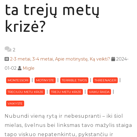
ta trejų metų
krizė?
2
2-3 metai
,
3-4 metai
,
Apie motinystę
,
Ką veikti?
2024-
01-02
Migle
MONTESSORI
MOTINYSTE
TERRIBLE TWOS
THREENAGER
TRECIUJU METU KRIZE
TREJU METU KRIZE
VAIKU RAIDA
VAIKYSTE
Nubundi vieną rytą ir nebesupranti – iki šiol
mielas, švelnus bei linksmas tavo mažylis staiga
tapo viskuo nepatenkintu, pykstančiu ir