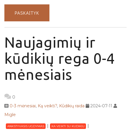
PASKAITYK
Naujagimių ir
kūdikių rega 0-4
mėnesiais
0
0-3 mėnesiai
,
Ką veikti?
,
Kūdikių raida
2024-07-11
Migle
ANKSTYVASIS UGDYMAS
KA VEIKTI SU KUDIKIU