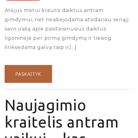
Atėjus metui krautis daiktus antram
gimdymui, net neabejodama atsidariau senąjį
savo įrašą apie pasiteisinusius daiktus
ligoninėje per pirmą gimdymą ir tiesiog
linksėdama galvą taip ir[…]
PASKAITYK
Naujagimio
kraitelis antram