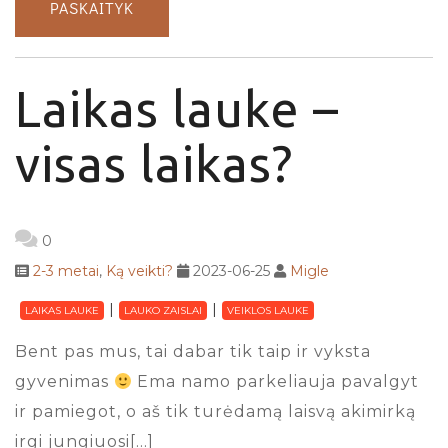
PASKAITYK
Laikas lauke –
visas laikas?
0
2-3 metai
,
Ką veikti?
2023-06-25
Migle
LAIKAS LAUKE
LAUKO ZAISLAI
VEIKLOS LAUKE
Bent pas mus, tai dabar tik taip ir vyksta
gyvenimas
Ema namo parkeliauja pavalgyt
ir pamiegot, o aš tik turėdamą laisvą akimirką
irgi jungiuosi[…]