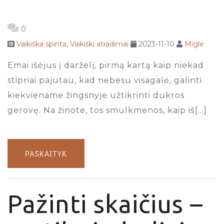
0
Vaikiška spinta
,
Vaikiški atradimai
2023-11-10
Migle
Emai išėjus į darželį, pirmą kartą kaip niekad
stipriai pajutau, kad nebesu visagalė, galinti
kiekviename žingsnyje užtikrinti dukros
gerovę. Na žinote, tos smulkmenos, kaip iš[…]
PASKAITYK
Pažinti skaičius –