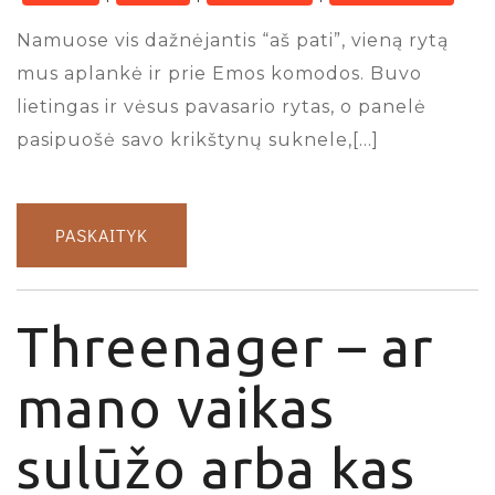
Namuose vis dažnėjantis “aš pati”, vieną rytą
mus aplankė ir prie Emos komodos. Buvo
lietingas ir vėsus pavasario rytas, o panelė
pasipuošė savo krikštynų suknele,[…]
PASKAITYK
Threenager – ar
mano vaikas
sulūžo arba kas