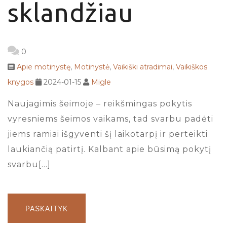
sklandžiau
0
Apie motinystę
,
Motinystė
,
Vaikiški atradimai
,
Vaikiškos
knygos
2024-01-15
Migle
Naujagimis šeimoje – reikšmingas pokytis
vyresniems šeimos vaikams, tad svarbu padėti
jiems ramiai išgyventi šį laikotarpį ir perteikti
laukiančią patirtį. Kalbant apie būsimą pokytį
svarbu[…]
PASKAITYK