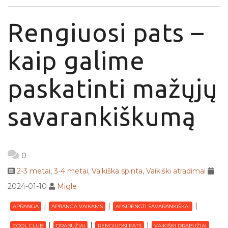
Rengiuosi pats –
kaip galime
paskatinti mažųjų
savarankiškumą
0
2-3 metai
,
3-4 metai
,
Vaikiška spinta
,
Vaikiški atradimai
2024-01-10
Migle
APRANGA
APRANGA VAIKAMS
APSIRENGTI SAVARANKIŠKAI
COOL CLUB
DRABUŽIAI
RENGIUOSI PATS
VAIKIŠKI DRABUŽIAI