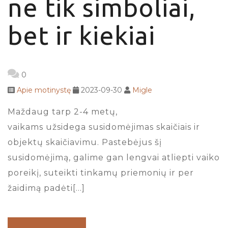
ne tik simboliai,
bet ir kiekiai
0
Apie motinystę
2023-09-30
Migle
Maždaug tarp 2-4 metų,
vaikams užsidega susidomėjimas skaičiais ir
objektų skaičiavimu. Pastebėjus šį
susidomėjimą, galime gan lengvai atliepti vaiko
poreikį, suteikti tinkamų priemonių ir per
žaidimą padėti[…]