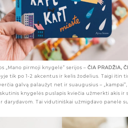
klos „Mano pirmoji knygelė” serijos –
ČIA PRADŽIA, Č
je tik po 1-2 akcentus ir kelis žodelius. Taigi itin
rčia galvą palaužyt net ir suaugusius – „kampai”, 
askutinis knygelės puslapis kviečia užmerkti akis ir s
ir darydavom. Tai vidutiniškai užmigdavo panelė su