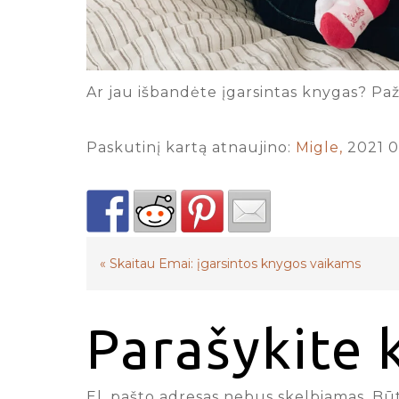
Ar jau išbandėte įgarsintas knygas? Pa
Paskutinį kartą atnaujino:
Migle,
2021 0
«
Skaitau Emai: įgarsintos knygos vaikams
Parašykite
El. pašto adresas nebus skelbiamas.
Būt