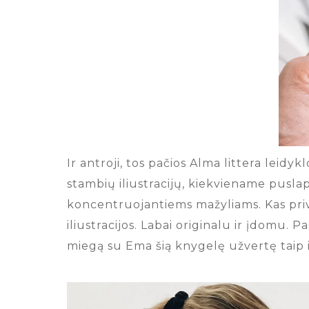
Ir antroji, tos pačios Alma littera leidy
stambių iliustracijų, kiekviename puslapy
koncentruojantiems mažyliams. Kas prive
iliustracijos. Labai originalu ir įdomu. P
miegą su Ema šią knygelę užvertę taip 