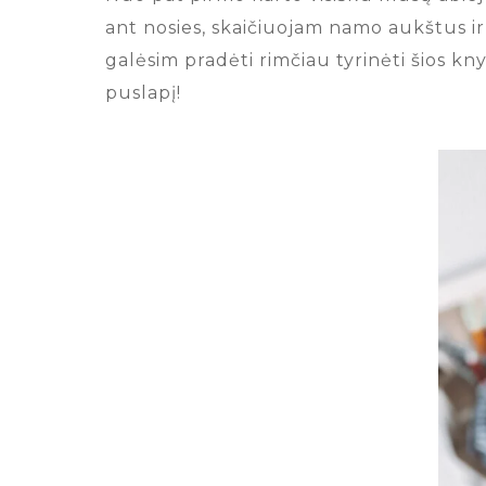
ant nosies, skaičiuojam namo aukštus ir 
galėsim pradėti rimčiau tyrinėti šios knyg
puslapį!