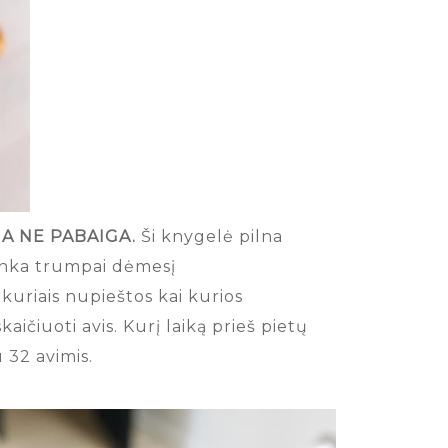
IA NE PABAIGA.
Ši knygelė pilna
 tinka trumpai dėmesį
kuriais nupieštos kai kurios
kaičiuoti avis. Kurį laiką prieš pietų
 32 avimis.