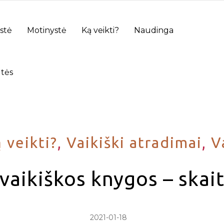
stė
Motinystė
Ką veikti?
Naudinga
tės
 veikti?
,
Vaikiški atradimai
,
V
vaikiškos knygos – ska
2021-01-18