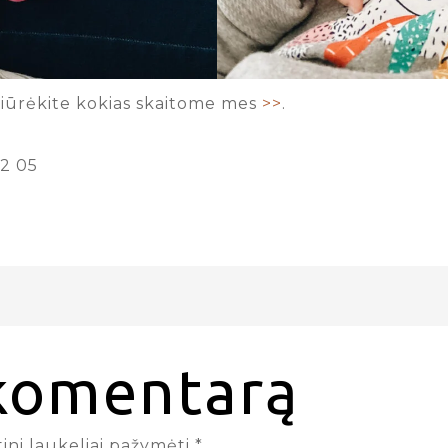
žiūrėkite kokias skaitome mes
>>
.
2 05
 komentarą
ini laukeliai pažymėti
*