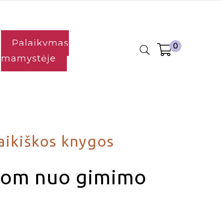
Palaikymas
0
mamystėje
aikiškos knygos
itom nuo gimimo