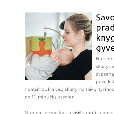
Savo
prad
knyg
gyve
Nors pr
skaitymo
šypseną
paveiks
neatsitraukia visą skaitymo laiką, tyrin
po 10 minučių kasdien.
Nuo pat pirmo karto visišku mūsų abiej