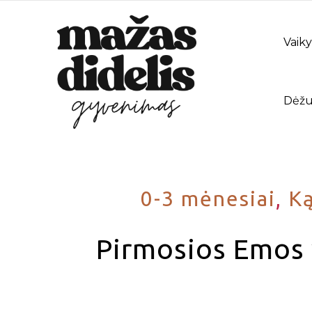
Vaiky
Dėžu
0-3 mėnesiai
,
Ką
Pirmosios Emos 