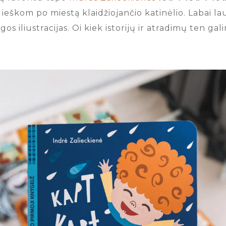
ieškom po miestą klaidžiojančio katinėlio. Labai la
os iliustracijas. Oi kiek istorijų ir atradimų ten ga