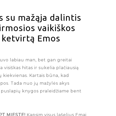
 su mažąja dalintis
irmosios vaikiškos
u ketvirtą Emos
buvo labiau man, bet gan greitai
 visiškas hitas ir sukelia plačiausią
 kiekvienas. Kartais būna, kad
ūpos. Tada nuo jų mažylės akys
lių puslapių knygos praleidžiame bent
PT MIESTE!
Kapsim visus lašelius Emai