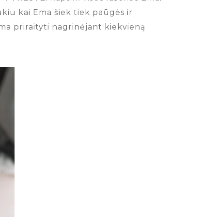
ukiu kai Ema šiek tiek paūgės ir
lima priraityti nagrinėjant kiekvieną