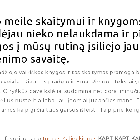
 meile skaitymui ir knygoms
ėjau nieko nelaukdama ir p
os į mūsų rutiną įsiliejo ja
nimo savaitę.
adžioje vaikiškos knygos ir tas skaitymas pramoga 
 veikla džiaugtis pradėjo ir Ema. Rimuoti tekstai yra
. O ryškūs paveikslėliai sudomina net porai minučių
lėlius nustelbia labai jau įdomiai judančios mano l
ėdamos kaip gi čia tuos garsus išleisti. Taip prie ke
ų favoritu tapo
Indrės Zalieckienės
KAPT KAPT KA