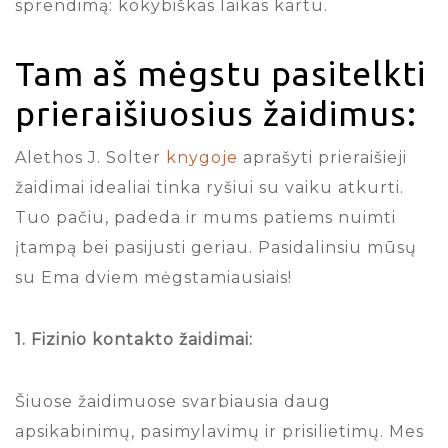
sprendimą: kokybiškas laikas kartu.
Tam aš mėgstu pasitelkti
prieraišiuosius žaidimus:
Alethos J. Solter
knygoje
aprašyti prieraišieji
žaidimai idealiai tinka ryšiui su vaiku atkurti.
Tuo pačiu, padeda ir mums patiems nuimti
įtampą bei pasijusti geriau. Pasidalinsiu mūsų
su Ema dviem mėgstamiausiais!
1. Fizinio kontakto žaidimai:
Šiuose žaidimuose svarbiausia daug
apsikabinimų, pasimylavimų ir prisilietimų. Mes