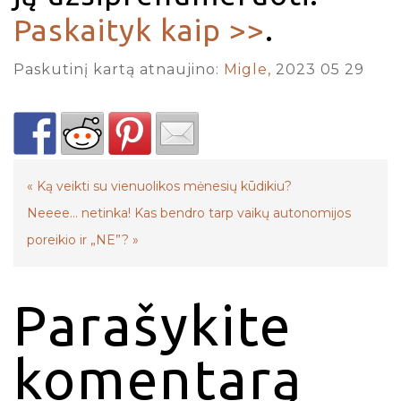
Paskaityk kaip >>
.
Paskutinį kartą atnaujino:
Migle,
2023 05 29
«
Ką veikti su vienuolikos mėnesių kūdikiu?
Neeee… netinka! Kas bendro tarp vaikų autonomijos
poreikio ir „NE”?
»
Parašykite
komentarą