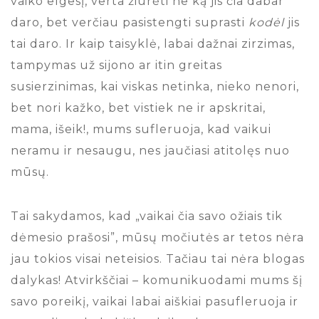
vaiko elgesį, verta žiūrėti ne ką jis čia dabar
daro, bet verčiau pasistengti suprasti
kodėl
jis
tai daro. Ir kaip taisyklė, labai dažnai zirzimas,
tampymas už sijono ar itin greitas
susierzinimas, kai viskas netinka, nieko nenori,
bet nori kažko, bet vistiek ne ir apskritai,
mama, išeik!, mums sufleruoja, kad vaikui
neramu ir nesaugu, nes jaučiasi atitolęs nuo
mūsų.
Tai sakydamos, kad „vaikai čia savo ožiais tik
dėmesio prašosi”, mūsų močiutės ar tetos nėra
jau tokios visai neteisios. Tačiau tai nėra blogas
dalykas! Atvirkščiai – komunikuodami mums šį
savo poreikį, vaikai labai aiškiai pasufleruoja ir