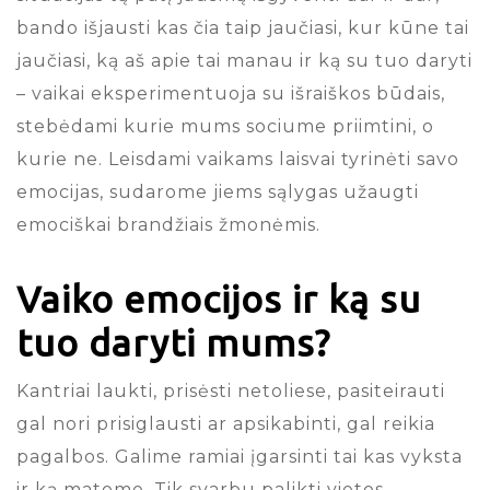
bando išjausti kas čia taip jaučiasi, kur kūne tai
jaučiasi, ką aš apie tai manau ir ką su tuo daryti
– vaikai eksperimentuoja su išraiškos būdais,
stebėdami kurie mums sociume priimtini, o
kurie ne. Leisdami vaikams laisvai tyrinėti savo
emocijas, sudarome jiems sąlygas užaugti
emociškai brandžiais žmonėmis.
Vaiko emocijos ir ką su
tuo daryti mums?
Kantriai laukti, prisėsti netoliese, pasiteirauti
gal nori prisiglausti ar apsikabinti, gal reikia
pagalbos. Galime ramiai įgarsinti tai kas vyksta
ir ką matome. Tik svarbu palikti vietos