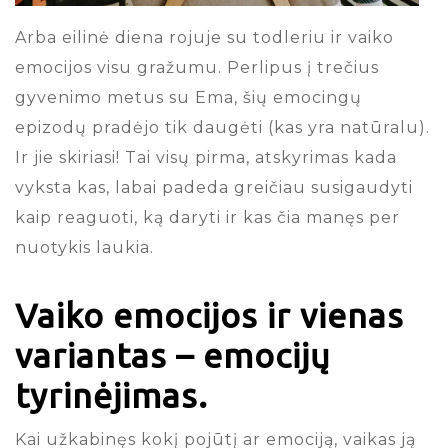
Arba eilinė diena rojuje su todleriu ir vaiko
emocijos visu gražumu. Perlipus į trečius
gyvenimo metus su Ema, šių emocingų
epizodų pradėjo tik daugėti (kas yra natūralu).
Ir jie skiriasi! Tai visų pirma, atskyrimas kada
vyksta kas, labai padeda greičiau susigaudyti
kaip reaguoti, ką daryti ir kas čia manęs per
nuotykis laukia.
Vaiko emocijos ir vienas
variantas – emocijų
tyrinėjimas.
Kai užkabinęs kokį pojūtį ar emociją, vaikas ją