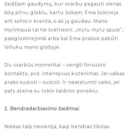
žaidžiam gaudynių, kur svarbu pagauti vienas
kitą pilnu glėbiu, kartu šokam, Ema šokinėja
ant sofos ir krenta, o aš ją gaudau. Mano
mylimiausi tai tie švelnesni: „mylu mylu spust”,
pasiglostinėjimai arba kai Ema prašosi pabūti
lėliuku mano glėbyje.
Du svarbūs momentai – vengti forsuoto
kontakto, pvz. intensyvus kutenimas. Jei vaikas
prašo sustoti – sustoti. Ir neatstumti vaiko, jei
pats ateina su tokio žaidimo poreikiu.
2. Bendradarbiavimo žaidimai:
Niekas taip nevienija, kaip bendras tikslas.