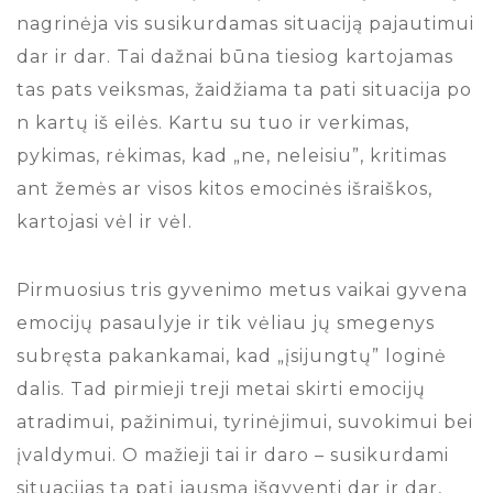
nagrinėja vis susikurdamas situaciją pajautimui
dar ir dar. Tai dažnai būna tiesiog kartojamas
tas pats veiksmas, žaidžiama ta pati situacija po
n kartų iš eilės. Kartu su tuo ir verkimas,
pykimas, rėkimas, kad „ne, neleisiu”, kritimas
ant žemės ar visos kitos emocinės išraiškos,
kartojasi vėl ir vėl.
Pirmuosius tris gyvenimo metus vaikai gyvena
emocijų pasaulyje ir tik vėliau jų smegenys
subręsta pakankamai, kad „įsijungtų” loginė
dalis. Tad pirmieji treji metai skirti emocijų
atradimui, pažinimui, tyrinėjimui, suvokimui bei
įvaldymui. O mažieji tai ir daro – susikurdami
situacijas tą patį jausmą išgyventi dar ir dar,