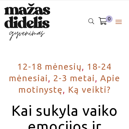
0
Togg
navig
12-18 mėnesių
,
18-24
mėnesiai
,
2-3 metai
,
Apie
motinystę
,
Ką veikti?
Kai sukyla vaiko
emocijos ir