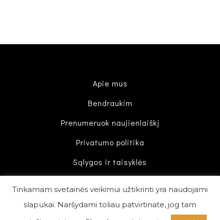
Apie mus
Bendraukim
Prenumeruok naujienlaiškį
Privatumo politika
Sąlygos ir taisyklės
Tinkamam svetainės veikimui užtikrinti yra naudojami
slapukai. Naršydami toliau patvirtinate, jog tam