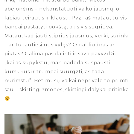
abejonėms – nekonstatuoti vaiko jausmų, o
labiau teirautis ir klausti. Pvz.: aš matau, tu vis
bandai pastatyti bokštą, o jis vis sugriūva.
Matau, kad jauti stiprius jausmus, verki, surinki
– ar tu jautiesi nusivylęs? O gal liūdnas ar
piktas? Galima pasidalinti ir savo pavyzdžiu –
„kai aš supykstu, man padeda suspausti
kumščius ir trumpai suurgzti, aš tada
nurimstu”. Bet mūsų vaikai neprivalo to priimti
sau – skirtingi žmonės, skirtingi dalykai pritinka